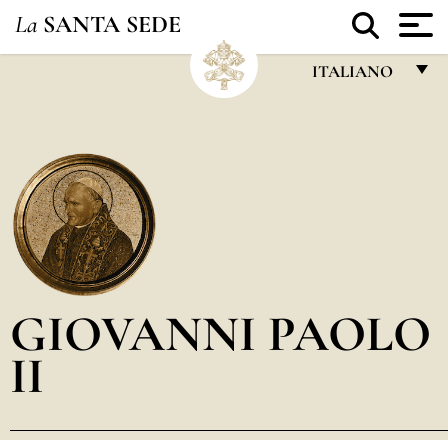
La
SANTA SEDE
ITALIANO
FRANÇAIS
ENGLISH
ITALIANO
PORTUGUÊS
ESPAÑOL
DEUTSCH
GIOVANNI PAOLO
POLSKI
II
العربيّة
中文