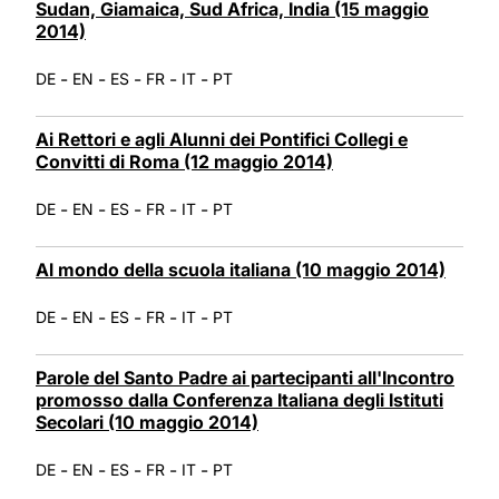
Sudan, Giamaica, Sud Africa, India (15 maggio
2014)
-
-
-
-
-
DE
EN
ES
FR
IT
PT
Ai Rettori e agli Alunni dei Pontifici Collegi e
Convitti di Roma (12 maggio 2014)
-
-
-
-
-
DE
EN
ES
FR
IT
PT
Al mondo della scuola italiana (10 maggio 2014)
-
-
-
-
-
DE
EN
ES
FR
IT
PT
Parole del Santo Padre ai partecipanti all'Incontro
promosso dalla Conferenza Italiana degli Istituti
Secolari (10 maggio 2014)
-
-
-
-
-
DE
EN
ES
FR
IT
PT