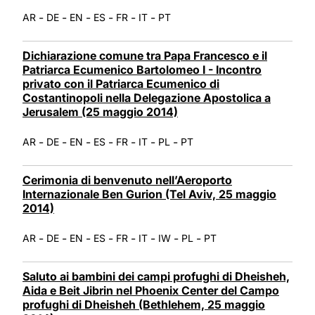
-
-
-
-
-
-
AR
DE
EN
ES
FR
IT
PT
Dichiarazione comune tra Papa Francesco e il
Patriarca Ecumenico Bartolomeo I - Incontro
privato con il Patriarca Ecumenico di
Costantinopoli nella Delegazione Apostolica a
Jerusalem (25 maggio 2014)
-
-
-
-
-
-
-
AR
DE
EN
ES
FR
IT
PL
PT
Cerimonia di benvenuto nell’Aeroporto
Internazionale Ben Gurion (Tel Aviv, 25 maggio
2014)
-
-
-
-
-
-
-
-
AR
DE
EN
ES
FR
IT
IW
PL
PT
Saluto ai bambini dei campi profughi di Dheisheh,
Aida e Beit Jibrin nel Phoenix Center del Campo
profughi di Dheisheh (Bethlehem, 25 maggio