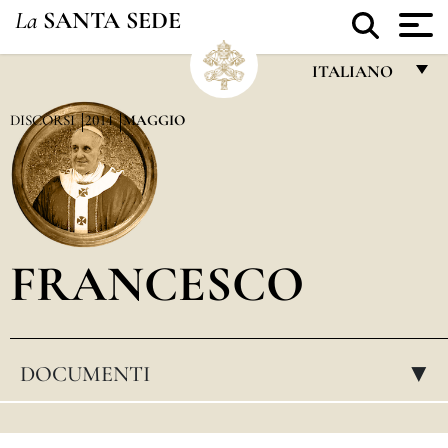
La
SANTA SEDE
ITALIANO
FRANÇAIS
DISCORSI
2014
MAGGIO
ENGLISH
ITALIANO
PORTUGUÊS
FRANCESCO
ESPAÑOL
DEUTSCH
POLSKI
DOCUMENTI
▸
العربيّة
中文