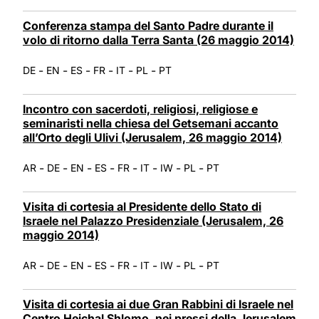
Conferenza stampa del Santo Padre durante il
volo di ritorno dalla Terra Santa (26 maggio 2014)
-
-
-
-
-
-
DE
EN
ES
FR
IT
PL
PT
Incontro con sacerdoti, religiosi, religiose e
seminaristi nella chiesa del Getsemani accanto
all’Orto degli Ulivi (Jerusalem, 26 maggio 2014)
-
-
-
-
-
-
-
-
AR
DE
EN
ES
FR
IT
IW
PL
PT
Visita di cortesia al Presidente dello Stato di
Israele nel Palazzo Presidenziale (Jerusalem, 26
maggio 2014)
-
-
-
-
-
-
-
-
AR
DE
EN
ES
FR
IT
IW
PL
PT
Visita di cortesia ai due Gran Rabbini di Israele nel
Centro Heichal Shlomo, nei pressi della Jerusalem