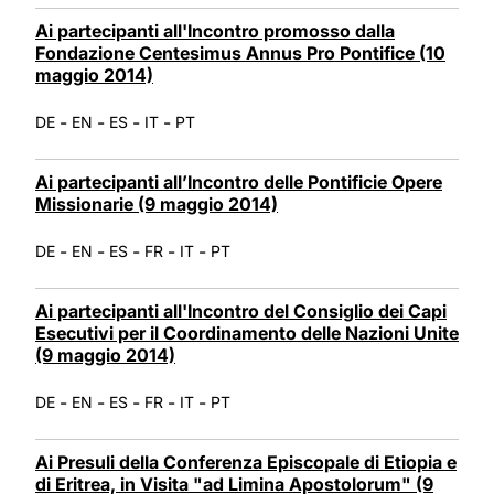
Ai partecipanti all'Incontro promosso dalla
Fondazione Centesimus Annus Pro Pontifice (10
maggio 2014)
-
-
-
-
DE
EN
ES
IT
PT
Ai partecipanti all’Incontro delle Pontificie Opere
Missionarie (9 maggio 2014)
-
-
-
-
-
DE
EN
ES
FR
IT
PT
Ai partecipanti all'Incontro del Consiglio dei Capi
Esecutivi per il Coordinamento delle Nazioni Unite
(9 maggio 2014)
-
-
-
-
-
DE
EN
ES
FR
IT
PT
Ai Presuli della Conferenza Episcopale di Etiopia e
di Eritrea, in Visita "ad Limina Apostolorum" (9