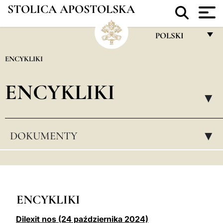
STOLICA APOSTOLSKA
POLSKI
FRANÇAIS
ENCYKLIKI
ENGLISH
ENCYKLIKI
ITALIANO
▸
PORTUGUÊS
ESPAÑOL
DOKUMENTY
▸
DEUTSCH
POLSKI
العربيّة
ENCYKLIKI
中文
Dilexit nos (24 października 2024)