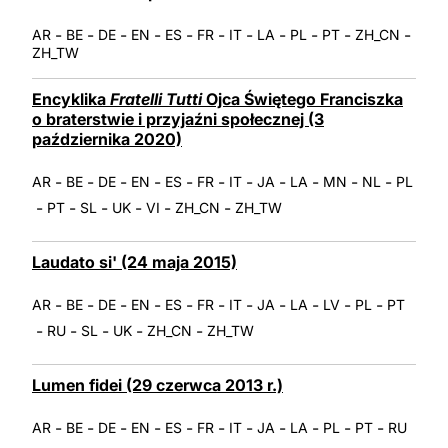
LATINE
-
-
-
-
-
-
-
-
-
-
-
AR
BE
DE
EN
ES
FR
IT
LA
PL
PT
ZH_CN
ZH_TW
Encyklika
Fratelli Tutti
Ojca Świętego Franciszka
o braterstwie i przyjaźni społecznej (3
października 2020)
-
-
-
-
-
-
-
-
-
-
-
AR
BE
DE
EN
ES
FR
IT
JA
LA
MN
NL
PL
-
-
-
-
-
-
PT
SL
UK
VI
ZH_CN
ZH_TW
Laudato si' (24 maja 2015)
-
-
-
-
-
-
-
-
-
-
-
AR
BE
DE
EN
ES
FR
IT
JA
LA
LV
PL
PT
-
-
-
-
-
RU
SL
UK
ZH_CN
ZH_TW
Lumen fidei (29 czerwca 2013 r.)
-
-
-
-
-
-
-
-
-
-
-
AR
BE
DE
EN
ES
FR
IT
JA
LA
PL
PT
RU