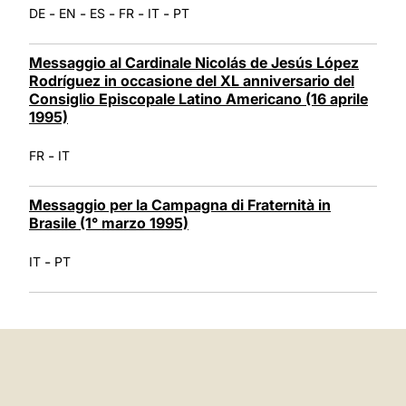
-
-
-
-
-
DE
EN
ES
FR
IT
PT
Messaggio al Cardinale Nicolás de Jesús López
Rodríguez in occasione del XL anniversario del
Consiglio Episcopale Latino Americano (16 aprile
1995)
-
FR
IT
Messaggio per la Campagna di Fraternità in
Brasile (1° marzo 1995)
-
IT
PT