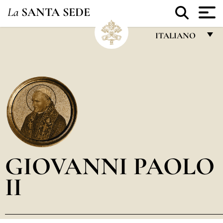
La
SANTA SEDE
ITALIANO
FRANÇAIS
ENGLISH
ITALIANO
PORTUGUÊS
ESPAÑOL
DEUTSCH
GIOVANNI PAOLO
POLSKI
II
العربيّة
中文