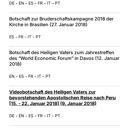
-
-
-
-
-
DE
EN
ES
FR
IT
PT
Botschaft zur Bruderschaftskampagne 2018 der
Kirche in Brasilien (27. Januar 2018)
-
-
-
ES
FR
IT
PT
Botschaft des Heiligen Vaters zum Jahrestreffen
des “World Economic Forum” in Davos (12. Januar
2018)
-
-
-
-
EN
ES
FR
IT
PT
Videobotschaft des Heiligen Vaters zur
bevorstehenden Apostolischen Reise nach Peru
[15. - 22. Januar 2018] (9. Januar 2018)
-
-
-
-
-
DE
EN
ES
FR
IT
PT