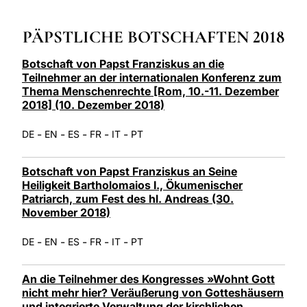
LATINE
PÄPSTLICHE BOTSCHAFTEN 2018
Botschaft von Papst Franziskus an die
Teilnehmer an der internationalen Konferenz zum
Thema Menschenrechte [Rom, 10.-11. Dezember
2018] (10. Dezember 2018)
-
-
-
-
-
DE
EN
ES
FR
IT
PT
Botschaft von Papst Franziskus an Seine
Heiligkeit Bartholomaios I., Ökumenischer
Patriarch, zum Fest des hl. Andreas (30.
November 2018)
-
-
-
-
-
DE
EN
ES
FR
IT
PT
An die Teilnehmer des Kongresses »Wohnt Gott
nicht mehr hier? Veräußerung von Gotteshäusern
und integrierte Verwaltung der kirchlichen