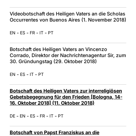
Videobotschaft des Heiligen Vaters an die Scholas
Occurrentes von Buenos Aires (1. November 2018)
-
-
-
-
EN
ES
FR
IT
PT
Botschaft des Heiligen Vaters an Vincenzo
Corrado, Direktor der Nachrichtenagentur Sir, zum
30. Gründungstag (29. Oktober 2018)
-
-
-
EN
ES
IT
PT
Botschaft des Heiligen Vaters zur interreligiösen
Gebetsbegegnung für den Frieden [Bologna, 14-
16. Oktober 2018] (11. Oktober 2018)
-
-
-
-
-
DE
EN
ES
FR
IT
PT
Botschaft von Papst Franziskus an die