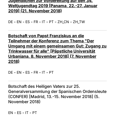
Jugendlichen zur Vorbereitung auf den 34.
Weltjugendtag 2019 [Panama, 22.-27. Januar
2019] (21. November 2018)
-
-
-
-
-
-
-
DE
EN
ES
FR
IT
PT
ZH_CN
ZH_TW
Botschaft von Papst Franziskus an die
Teilnehmer der Konferenz zum Thema "Der
Umgang mit einem gemeinsamen Gut: Zugang zu
Trinkwasser für alle" [Päpstliche Universität
Urbaniana, 8. November 2018] (7. November
2018)
-
-
-
-
-
DE
EN
ES
FR
IT
PT
Botschaft des Heiligen Vaters zur 25.
Generalversammlung der Spanischen Ordensleute
(CONFER) [Madrid, 13.-15. November 2018] (5.
November 2018)
-
-
-
EN
ES
IT
PT