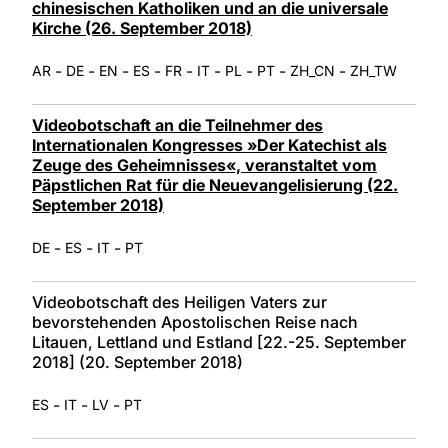
chinesischen Katholiken und an die universale
Kirche (26. September 2018)
-
-
-
-
-
-
-
-
-
AR
DE
EN
ES
FR
IT
PL
PT
ZH_CN
ZH_TW
Videobotschaft an die Teilnehmer des
Internationalen Kongresses »Der Katechist als
Zeuge des Geheimnisses«, veranstaltet vom
Päpstlichen Rat für die Neuevangelisierung (22.
September 2018)
-
-
-
DE
ES
IT
PT
Videobotschaft des Heiligen Vaters zur
bevorstehenden Apostolischen Reise nach
Litauen, Lettland und Estland [22.-25. September
2018] (20. September 2018)
-
-
-
ES
IT
LV
PT