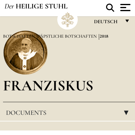
Der
HEILIGE STUHL
DEUTSCH
FRANÇAIS
BOTSCHAFTEN
PÄPSTLICHE BOTSCHAFTEN
2018
ENGLISH
ITALIANO
PORTUGUÊS
FRANZISKUS
ESPAÑOL
DEUTSCH
POLSKI
DOCUMENTS
▸
العربيّة
中文