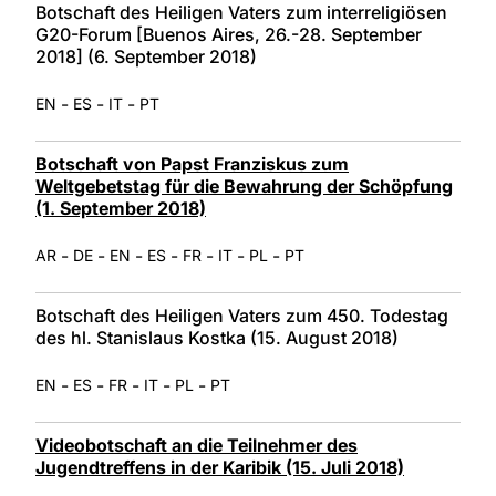
Botschaft des Heiligen Vaters zum interreligiösen
G20-Forum [Buenos Aires, 26.-28. September
2018] (6. September 2018)
-
-
-
EN
ES
IT
PT
Botschaft von Papst Franziskus zum
Weltgebetstag für die Bewahrung der Schöpfung
(1. September 2018)
-
-
-
-
-
-
-
AR
DE
EN
ES
FR
IT
PL
PT
Botschaft des Heiligen Vaters zum 450. Todestag
des hl. Stanislaus Kostka (15. August 2018)
-
-
-
-
-
EN
ES
FR
IT
PL
PT
Videobotschaft an die Teilnehmer des
Jugendtreffens in der Karibik (15. Juli 2018)