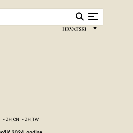
HRVATSKI
FRANÇAIS
ENGLISH
ITALIANO
PORTUGUÊS
ESPAÑOL
DEUTSCH
POLSKI
-
-
T
ZH_CN
ZH_TW
العربيّة
Božić 2024. godine