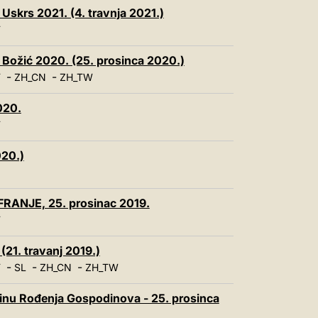
 Uskrs 2021. (4. travnja 2021.)
T
- Božić 2020. (25. prosinca 2020.)
-
-
T
ZH_CN
ZH_TW
020.
T
020.)
ANJE, 25. prosinac 2019.
T
(21. travanj 2019.)
-
-
-
T
SL
ZH_CN
ZH_TW
vinu Rođenja Gospodinova - 25. prosinca