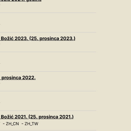
中文
T
LATINE
T
- Božić 2023. (25. prosinca 2023.)
T
T
, prosinca 2022.
T
T
 Božić 2021. (25. prosinca 2021.)
-
-
T
ZH_CN
ZH_TW