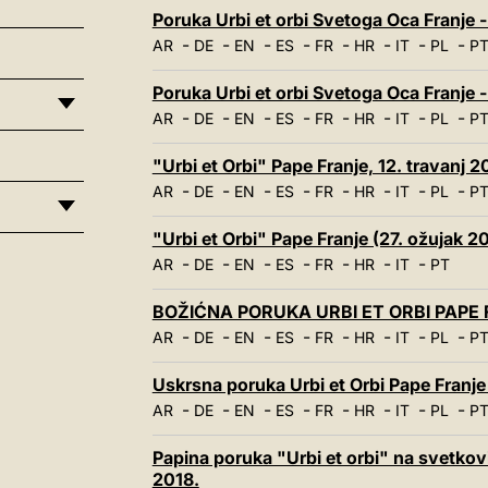
Poruka Urbi et orbi Svetoga Oca Franje -
-
-
-
-
-
-
-
-
AR
DE
EN
ES
FR
HR
IT
PL
P
Poruka Urbi et orbi Svetoga Oca Franje 
-
-
-
-
-
-
-
-
AR
DE
EN
ES
FR
HR
IT
PL
P
"Urbi et Orbi" Pape Franje, 12. travanj 2
-
-
-
-
-
-
-
-
AR
DE
EN
ES
FR
HR
IT
PL
P
"Urbi et Orbi" Pape Franje (27. ožujak 2
-
-
-
-
-
-
-
AR
DE
EN
ES
FR
HR
IT
PT
BOŽIĆNA PORUKA URBI ET ORBI PAPE FR
-
-
-
-
-
-
-
-
AR
DE
EN
ES
FR
HR
IT
PL
P
Uskrsna poruka Urbi et Orbi Pape Franje 
-
-
-
-
-
-
-
-
AR
DE
EN
ES
FR
HR
IT
PL
P
Papina poruka "Urbi et orbi" na svetko
2018.