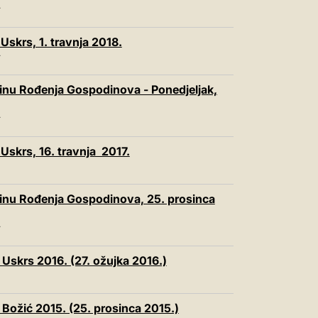
T
Uskrs, 1. travnja 2018.
T
vinu Rođenja Gospodinova - Ponedjeljak,
T
 Uskrs, 16. travnja 2017.
vinu Rođenja Gospodinova, 25. prosinca
T
 Uskrs 2016. (27. ožujka 2016.)
 Božić 2015. (25. prosinca 2015.)