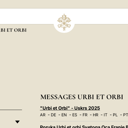
BI ET ORBI
MESSAGES URBI ET ORBI
"Urbi et Orbi" - Uskrs 2025
-
-
-
-
-
-
-
-
AR
DE
EN
ES
FR
HR
IT
PL
P
Poruka Urbi et orbi Svetoga Oca Franje 