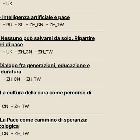
中文
-
U
UK
LATINE
Intelligenza artificiale e pace
-
-
-
-
T
RU
SL
ZH_CN
ZH_TW
 Nessuno può salvarsi da solo. Ripartire
ri di pace
-
-
-
T
UK
ZH_CN
ZH_TW
Dialogo fra generazioni, educazione e
 duratura
-
-
U
ZH_CN
ZH_TW
La cultura della cura come percorso di
-
_CN
ZH_TW
 - La Pace come cammino di speranza:
cologica
-
_CN
ZH_TW