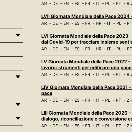
-
-
-
-
-
-
-
-
AR
DE
EN
ES
FR
IT
PL
PT
R
LVII Giornata Mondiale della Pace 2024 - 
-
-
-
-
-
-
-
-
AR
DE
EN
ES
FR
HR
IT
PL
P
LVI Giornata Mondiale della Pace 2023 -
dal Covid-19 per tracciare insieme sentie
-
-
-
-
-
-
-
-
AR
DE
EN
ES
FR
HR
IT
PL
P
LV Giornata Mondiale della Pace 2022 - 
lavoro: strumenti per edificare una pace
-
-
-
-
-
-
-
-
AR
DE
EN
ES
FR
IT
PL
PT
R
LIV Giornata Mondiale della Pace 2021 - 
pace
-
-
-
-
-
-
-
-
AR
DE
EN
ES
FR
IT
PL
PT
ZH
LIII Giornata Mondiale della Pace 2020
dialogo, riconciliazione e conversione e
-
-
-
-
-
-
-
-
AR
DE
EN
ES
FR
IT
PL
PT
ZH