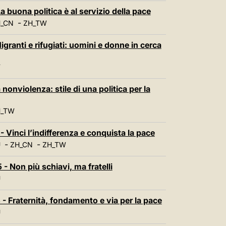
a buona politica è al servizio della pace
-
_CN
ZH_TW
granti e rifugiati: uomini e donne in cerca
T
nonviolenza: stile di una politica per la
H_TW
 Vinci l’indifferenza e conquista la pace
-
-
U
ZH_CN
ZH_TW
- Non più schiavi, ma fratelli
U
- Fraternità, fondamento e via per la pace
U