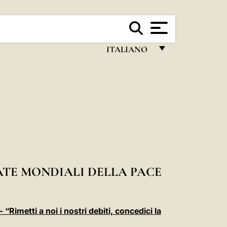
ITALIANO
FRANÇAIS
ENGLISH
ITALIANO
PORTUGUÊS
ESPAÑOL
DEUTSCH
ATE MONDIALI DELLA PACE
POLSKI
العربيّة
“Rimetti a noi i nostri debiti, concedici la