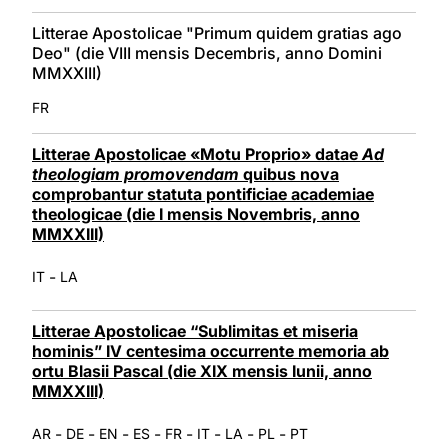
Litterae Apostolicae "Primum quidem gratias ago
Deo" (die VIII mensis Decembris, anno Domini
MMXXIII)
FR
Litterae Apostolicae «Motu Proprio» datae
Ad
theologiam promovendam
quibus nova
comprobantur statuta pontificiae academiae
theologicae (die I mensis Novembris, anno
MMXXIII)
-
IT
LA
Litterae Apostolicae “Sublimitas et miseria
hominis” IV centesima occurrente memoria ab
ortu Blasii Pascal (die XIX mensis Iunii, anno
MMXXIII)
-
-
-
-
-
-
-
-
AR
DE
EN
ES
FR
IT
LA
PL
PT