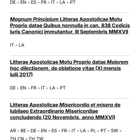
-
-
-
-
-
-
DE
EN
ES
FR
IT
LA
PT
Magnum Principium
Litterae Apostolicae Motu
Proprio datae Quibus nonnulla in can. 838 Codicis
Iuris Canonici immutantur, III Septembris MMXVII
-
IT
LA
Litterae Apostolicae Motu Proprio datae
Maiorem
hac dilectionem
, de oblatione vitae (XI mensis
Iulii 2017)
-
-
-
-
-
DE
EN
FR
IT
LA
PT
Litterae Apostolicae
Misericordia et misera
de
Iubilaeo Extraordinario Misericordiae
concludendo (20 Novembris, anno MMXVI)
-
-
-
-
-
-
-
-
-
-
-
AR
BE
DE
EN
ES
FR
IT
LA
PL
PT
SW
-
ZH_CN
ZH_TW