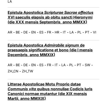
LA
Epistula Apostolica
Scripturae Sacrae affectus
XVI saeculis elapsis ab obitu sancti Hieronymi
(die XXX mensis Septembris, anno MMXX)
-
-
-
-
-
-
-
-
-
-
-
AR
BE
DE
EN
ES
FR
HR
IT
LA
PL
PT
VI
Epistula Apostolica
Admirabile signum
de
praesaepis significatione et bono (die I mensis
Decembris, anno MMXIX)
-
-
-
-
-
-
-
-
-
-
-
AR
BE
DE
EN
ES
FR
IT
LA
PL
PT
SW
-
ZH_CN
ZH_TW
Litterae Apostolicae Motu Proprio datae
Communis vita
quibus nonnullae Codicis Iuris
Canonici normae mutantur (die XIX mensis
Martii, anno MMXIX)