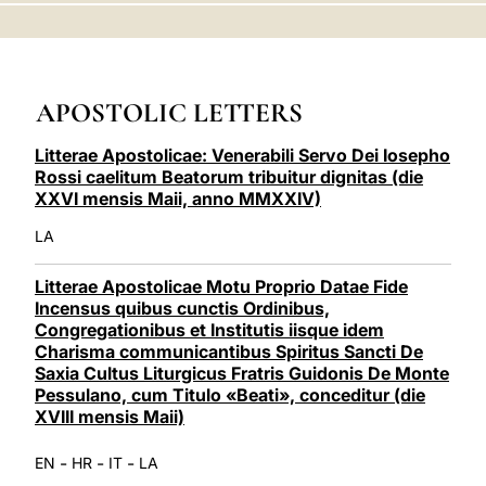
LATINE
APOSTOLIC LETTERS
Litterae Apostolicae: Venerabili Servo Dei Iosepho
Rossi caelitum Beatorum tribuitur dignitas (die
XXVI mensis Maii, anno MMXXIV)
LA
Litterae Apostolicae Motu Proprio Datae Fide
Incensus quibus cunctis Ordinibus,
Congregationibus et Institutis iisque idem
Charisma communicantibus Spiritus Sancti De
Saxia Cultus Liturgicus Fratris Guidonis De Monte
Pessulano, cum Titulo «Beati», conceditur (die
XVIII mensis Maii)
-
-
-
EN
HR
IT
LA