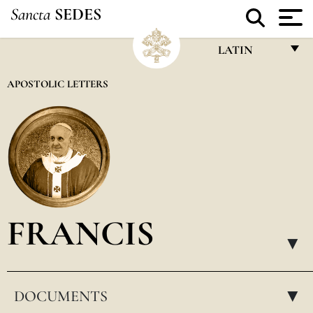
Sancta
SEDES
LATIN
FRANÇAIS
APOSTOLIC LETTERS
ENGLISH
ITALIANO
PORTUGUÊS
ESPAÑOL
DEUTSCH
FRANCIS
POLSKI
▸
العربيّة
DOCUMENTS
中文
▸