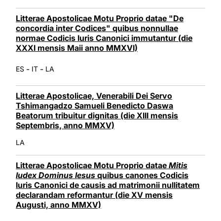
Litterae Apostolicae Motu Proprio datae "De
concordia inter Codices" quibus nonnullae
normae Codicis Iuris Canonici immutantur (die
XXXI mensis Maii anno MMXVI)
-
-
ES
IT
LA
Litterae Apostolicae, Venerabili Dei Servo
Tshimangadzo Samueli Benedicto Daswa
Beatorum tribuitur dignitas (die XIII mensis
Septembris, anno MMXV)
LA
Litterae Apostolicae Motu Proprio datae
Mitis
Iudex Dominus Iesus
quibus canones Codicis
Iuris Canonici de causis ad matrimonii nullitatem
declarandam reformantur (die XV mensis
Augusti, anno MMXV)