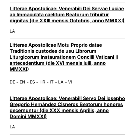
Litterae Apostolicae: Venerabili Dei Servae Luciae
ab Immaculata caelitum Beatorum tribuitur
dignitas (die XXIII mensis Octobris, anno MMXXI)
LA
Litterae Apostolicae Motu Proprio datae
Traditionis custodes de usu Librorum
Liturgicorum instaurationem Concilii Vaticani II
antecedentium (die XVI mensis Iulii, anno
MMXXI)
-
-
-
-
-
-
DE
EN
ES
HR
IT
LA
VI
Litterae Apostolicae: Venerabili Servo Dei Iosepho
Gregorio Hernández Cisneros Beatorum honores
decernuntur (die XXX mensis Aprilis, anno
Domini MMXXI)
LA