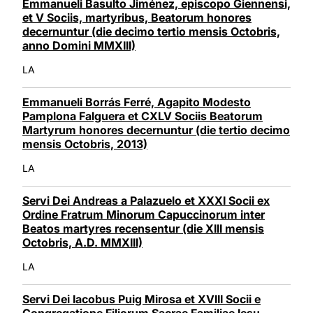
Emmanueli Basulto Jiménez, episcopo Giennensi,
et V Sociis, martyribus, Beatorum honores
decernuntur (die decimo tertio mensis Octobris,
anno Domini MMXIII)
LA
Emmanueli Borrás Ferré, Agapito Modesto
Pamplona Falguera et CXLV Sociis Beatorum
Martyrum honores decernuntur (die tertio decimo
mensis Octobris, 2013)
LA
Servi Dei Andreas a Palazuelo et XXXI Socii ex
Ordine Fratrum Minorum Capuccinorum inter
Beatos martyres recensentur (die XIII mensis
Octobris, A.D. MMXIII)
LA
Servi Dei Iacobus Puig Mirosa et XVIII Socii e
Congregatione Filiorum Sacrae Familiae Iesu,