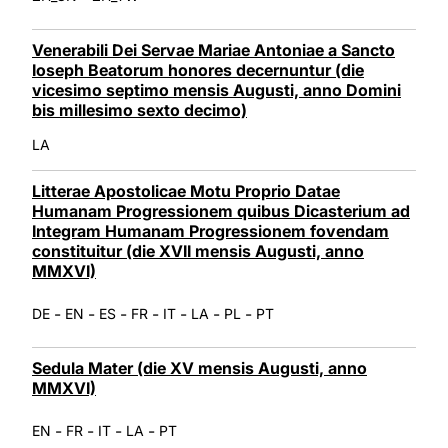
Venerabili Dei Servae Mariae Antoniae a Sancto
Ioseph Beatorum honores decernuntur (die
vicesimo septimo mensis Augusti, anno Domini
bis millesimo sexto decimo)
LA
Litterae Apostolicae Motu Proprio Datae
Humanam Progressionem quibus Dicasterium ad
Integram Humanam Progressionem fovendam
constituitur (die XVII mensis Augusti, anno
MMXVI)
-
-
-
-
-
-
-
DE
EN
ES
FR
IT
LA
PL
PT
Sedula Mater (die XV mensis Augusti, anno
MMXVI)
-
-
-
-
EN
FR
IT
LA
PT