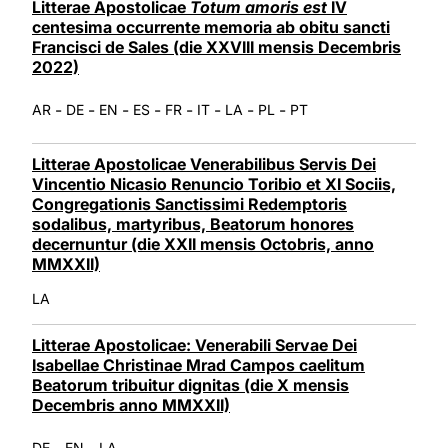
Litterae Apostolicae
Totum amoris est
IV
centesima occurrente memoria ab obitu sancti
Francisci de Sales (die XXVIII mensis Decembris
2022)
-
-
-
-
-
-
-
-
AR
DE
EN
ES
FR
IT
LA
PL
PT
Litterae Apostolicae Venerabilibus Servis Dei
Vincentio Nicasio Renuncio Toribio et XI Sociis,
Congregationis Sanctissimi Redemptoris
sodalibus, martyribus, Beatorum honores
decernuntur (die XXII mensis Octobris, anno
MMXXII)
LA
Litterae Apostolicae: Venerabili Servae Dei
Isabellae Christinae Mrad Campos caelitum
Beatorum tribuitur dignitas (die X mensis
Decembris anno MMXXII)
-
-
DE
EN
LA