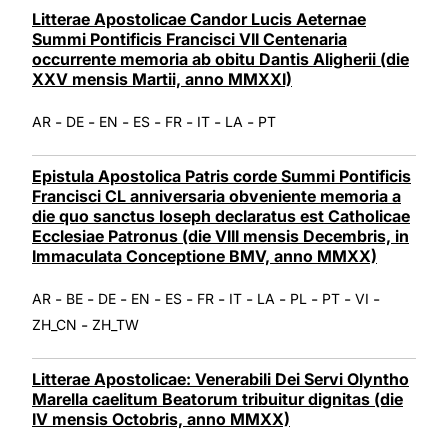
Litterae Apostolicae Candor Lucis Aeternae
Summi Pontificis Francisci VII Centenaria
occurrente memoria ab obitu Dantis Aligherii (die
XXV mensis Martii, anno MMXXI)
-
-
-
-
-
-
-
AR
DE
EN
ES
FR
IT
LA
PT
Epistula Apostolica Patris corde Summi Pontificis
Francisci CL anniversaria obveniente memoria a
die quo sanctus Ioseph declaratus est Catholicae
Ecclesiae Patronus (die VIII mensis Decembris, in
Immaculata Conceptione BMV, anno MMXX)
-
-
-
-
-
-
-
-
-
-
-
AR
BE
DE
EN
ES
FR
IT
LA
PL
PT
VI
-
ZH_CN
ZH_TW
Litterae Apostolicae: Venerabili Dei Servi Olyntho
Marella caelitum Beatorum tribuitur dignitas (die
IV mensis Octobris, anno MMXX)