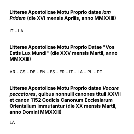
Litterae Apostolicae Motu Proprio datae
Iam
Pridem
(die XVI mensis Aprilis, anno MMXXIII)
-
IT
LA
Litterae Apostolicae Motu Proprio Datae "Vos
Estis Lux Mundi" (die XXV mensis Martii, anno
MMXXIII)
-
-
-
-
-
-
-
-
-
AR
CS
DE
EN
ES
FR
IT
LA
PL
PT
Litterae Apostolicae Motu Proprio datae
Vocare
peccatores
, quibus nonnulli canones tituli XXVII
et canon 1152 Codicis Canonum Ecclesiarum
Orientalium immutantur (die XX mensis Martii,
anno Domini MMXXIII)
LA