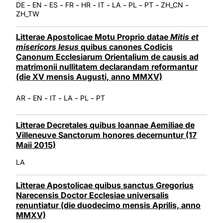
-
-
-
-
-
-
-
-
-
-
DE
EN
ES
FR
HR
IT
LA
PL
PT
ZH_CN
ZH_TW
Litterae Apostolicae Motu Proprio datae
Mitis et
misericors Iesus
quibus canones Codicis
Canonum Ecclesiarum Orientalium de causis ad
matrimonii nullitatem declarandam reformantur
(die XV mensis Augusti, anno MMXV)
-
-
-
-
-
AR
EN
IT
LA
PL
PT
Litterae Decretales quibus Ioannae Aemiliae de
Villeneuve Sanctorum honores decernuntur (17
Maii 2015)
LA
Litterae Apostolicae quibus sanctus Gregorius
Narecensis Doctor Ecclesiae universalis
renuntiatur (die duodecimo mensis Aprilis, anno
MMXV)