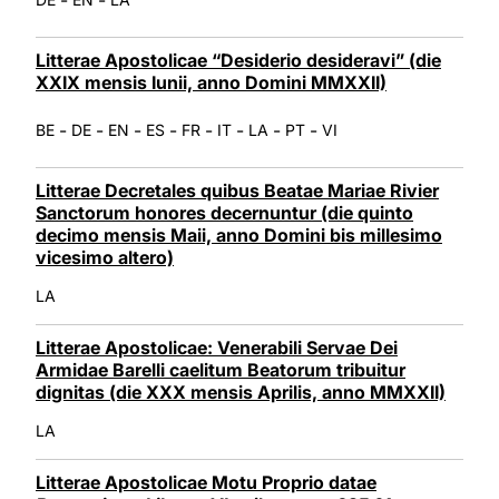
Litterae Apostolicae “Desiderio desideravi” (die
XXIX mensis Iunii, anno Domini MMXXII)
-
-
-
-
-
-
-
-
BE
DE
EN
ES
FR
IT
LA
PT
VI
Litterae Decretales quibus Beatae Mariae Rivier
Sanctorum honores decernuntur (die quinto
decimo mensis Maii, anno Domini bis millesimo
vicesimo altero)
LA
Litterae Apostolicae: Venerabili Servae Dei
Armidae Barelli caelitum Beatorum tribuitur
dignitas (die XXX mensis Aprilis, anno MMXXII)
LA
Litterae Apostolicae Motu Proprio datae