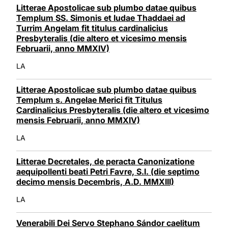
Litterae Apostolicae sub plumbo datae quibus
Templum SS. Simonis et Iudae Thaddaei ad
Turrim Angelam fit titulus cardinalicius
Presbyteralis (die altero et vicesimo mensis
Februarii, anno MMXIV)
LA
Litterae Apostolicae sub plumbo datae quibus
Templum s. Angelae Merici fit Titulus
Cardinalicius Presbyteralis (die altero et vicesimo
mensis Februarii, anno MMXIV)
LA
Litterae Decretales, de peracta Canonizatione
aequipollenti beati Petri Favre, S.I. (die septimo
decimo mensis Decembris, A.D. MMXIII)
LA
Venerabili Dei Servo Stephano Sándor caelitum