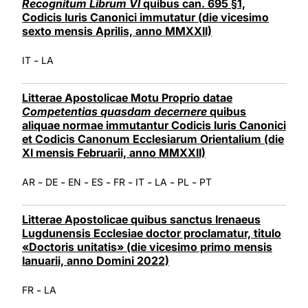
Recognitum Librum VI
quibus can. 695 §1,
Codicis Iuris Canonici immutatur (die vicesimo
sexto mensis Aprilis, anno MMXXII)
-
IT
LA
Litterae Apostolicae Motu Proprio datae
Competentias quasdam decernere
quibus
aliquae normae immutantur Codicis Iuris Canonici
et Codicis Canonum Ecclesiarum Orientalium (die
XI mensis Februarii, anno MMXXII)
-
-
-
-
-
-
-
-
AR
DE
EN
ES
FR
IT
LA
PL
PT
Litterae Apostolicae quibus sanctus Irenaeus
Lugdunensis Ecclesiae doctor proclamatur, titulo
«Doctoris unitatis» (die vicesimo primo mensis
Ianuarii, anno Domini 2022)
-
FR
LA