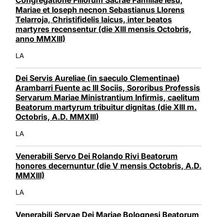
Mariae et Ioseph necnon Sebastianus Llorens
Telarroja, Christifidelis laicus, inter beatos
martyres recensentur (die XIII mensis Octobris,
anno MMXIII)
LA
Dei Servis Aureliae (in saeculo Clementinae)
Arambarri Fuente ac III Sociis, Sororibus Professis
Servarum Mariae Ministrantium Infirmis, caelitum
Beatorum martyrum tribuitur dignitas (die XIII m.
Octobris, A.D. MMXIII)
LA
Venerabili Servo Dei Rolando Rivi Beatorum
honores decernuntur (die V mensis Octobris, A.D.
MMXIII)
LA
Venerabili Servae Dei Mariae Bolognesi Beatorum