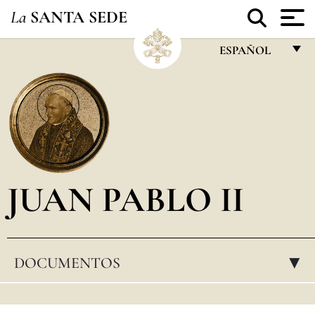
La
SANTA SEDE
ESPAÑOL
FRANÇAIS
ENGLISH
ITALIANO
PORTUGUÊS
JUAN PABLO II
ESPAÑOL
DEUTSCH
POLSKI
DOCUMENTOS
▸
العربيّة
中文