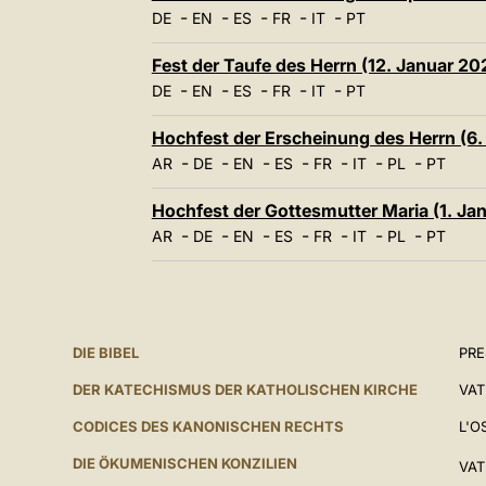
-
-
-
-
-
DE
EN
ES
FR
IT
PT
Fest der Taufe des Herrn (12. Januar 20
-
-
-
-
-
DE
EN
ES
FR
IT
PT
Hochfest der Erscheinung des Herrn (6
-
-
-
-
-
-
-
AR
DE
EN
ES
FR
IT
PL
PT
Hochfest der Gottesmutter Maria (1. Ja
-
-
-
-
-
-
-
AR
DE
EN
ES
FR
IT
PL
PT
DIE BIBEL
PR
DER KATECHISMUS DER KATHOLISCHEN KIRCHE
VAT
CODICES DES KANONISCHEN RECHTS
L'O
DIE ÖKUMENISCHEN KONZILIEN
VAT