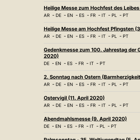
Heilige Messe zum Hochfest des Leibes u
-
-
-
-
-
-
-
AR
DE
EN
ES
FR
IT
PL
PT
Heilige Messe am Hochfest Pfingsten (3
-
-
-
-
-
-
-
AR
DE
EN
ES
FR
IT
PL
PT
Gedenkmesse zum 100. Jahrestag der Geb
2020)
-
-
-
-
-
DE
EN
ES
FR
IT
PT
2. Sonntag nach Ostern (Barmherzigkeit
-
-
-
-
-
-
-
AR
DE
EN
ES
FR
IT
PL
PT
Ostervigil (11. April 2020)
-
-
-
-
-
-
-
AR
DE
EN
ES
FR
IT
PL
PT
Abendmahlsmesse (9. April 2020)
-
-
-
-
-
-
DE
EN
ES
FR
IT
PL
PT
Palmsonntag - 35. Weltjugendtag (5. Ap