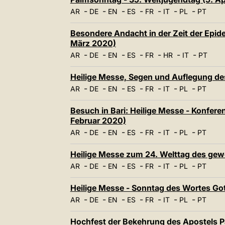
-
-
-
-
-
-
-
AR
DE
EN
ES
FR
IT
PL
PT
Besondere Andacht in der Zeit der Epide
März 2020)
-
-
-
-
-
-
-
AR
DE
EN
ES
FR
HR
IT
PT
Heilige Messe, Segen und Auflegung de
-
-
-
-
-
-
-
AR
DE
EN
ES
FR
IT
PL
PT
Besuch in Bari: Heilige Messe - Konfere
Februar 2020)
-
-
-
-
-
-
-
AR
DE
EN
ES
FR
IT
PL
PT
Heilige Messe zum 24. Welttag des gew
-
-
-
-
-
-
-
AR
DE
EN
ES
FR
IT
PL
PT
Heilige Messe - Sonntag des Wortes Go
-
-
-
-
-
-
-
AR
DE
EN
ES
FR
IT
PL
PT
Hochfest der Bekehrung des Apostels Pa