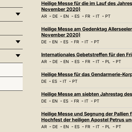
Heilige Messe für die im Lauf des Jahre
November 2020)
-
-
-
-
-
-
AR
DE
EN
ES
FR
IT
PT
Heilige Messe am Gedenktag Allerseele
November 2020)
-
-
-
-
-
DE
EN
ES
FR
IT
PT
Internationales Gebetstreffen für den F
-
-
-
-
-
-
-
AR
DE
EN
ES
FR
IT
PL
PT
Heilige Messe für das Gendarmerie-Kor
-
-
-
DE
ES
IT
PT
Heilige Messe am siebten Jahrestag des
-
-
-
-
-
DE
EN
ES
FR
IT
PT
Heilige Messe und Segnung der Pallien 
Hochfest der heiligen Apostel Petrus un
-
-
-
-
-
-
-
AR
DE
EN
ES
FR
IT
PL
PT