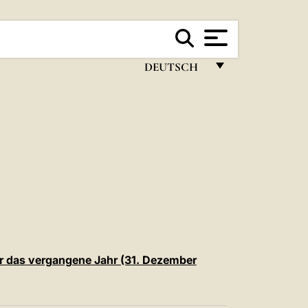
DEUTSCH
FRANÇAIS
ENGLISH
ITALIANO
PORTUGUÊS
ESPAÑOL
DEUTSCH
POLSKI
r das vergangene Jahr (31. Dezember
العربيّة