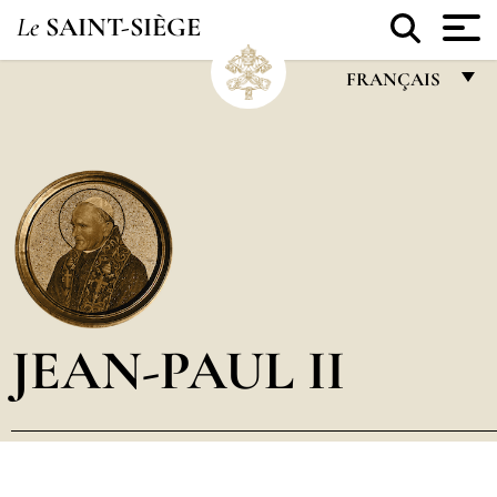
Le
SAINT-SIÈGE
FRANÇAIS
FRANÇAIS
ENGLISH
ITALIANO
PORTUGUÊS
ESPAÑOL
DEUTSCH
JEAN-PAUL II
POLSKI
العربيّة
中文