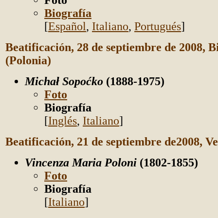
Foto
Biografía
[
Español
,
Italiano
,
Portugués
]
Beatificación
, 28 de septiembre de 2008, B
(Polonia)
Michał Sopoćko
(1888-1975)
Foto
Biografía
[
Inglés
,
Italiano
]
Beatificación
, 21 de septiembre de2008, Ve
Vincenza Maria Poloni
(1802-1855)
Foto
Biografía
[
Italiano
]