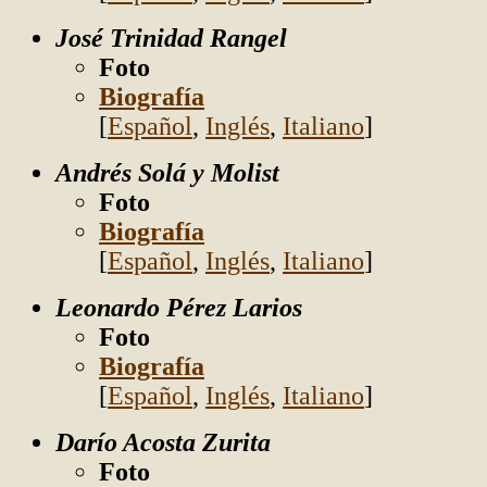
José
Trinidad Rangel
Foto
Biografía
[
Español
,
Inglés
,
Italiano
]
Andrés Solá y Molist
Foto
Biografía
[
Español
,
Inglés
,
Italiano
]
Leonardo Pérez Larios
Foto
Biografía
[
Español
,
Inglés
,
Italiano
]
Darío Acosta Zurita
Foto