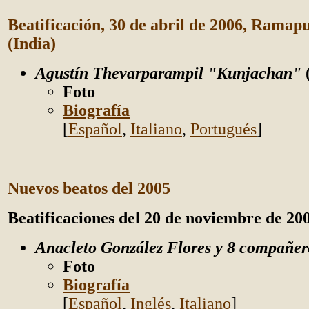
Beatificación, 30 de abril de 2006, Ramap
(India)
Agustín Thevarparampil "Kunjachan"
Foto
Biografía
[
Español
,
Italiano
,
Portugués
]
Nuevos beatos del 2005
Beatificaciones del 20 de noviembre de 20
Anacleto González Flores y 8 compa
ñer
Foto
Biografía
[
Español
,
Inglés
,
Italiano
]