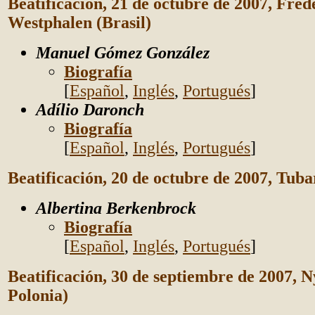
Beatificación, 21 de octubre de 2007, Fred
Westphalen (Brasil)
Manuel Gómez González
Biografía
[
Español
,
Inglés
,
Portugués
]
Adílio Daronch
Biografía
[
Español
,
Inglés
,
Portugués
]
Beatificación, 20 de octubre de 2007, Tuba
Albertina Berkenbrock
Biografía
[
Español
,
Inglés
,
Portugués
]
Beatificación, 30 de septiembre de 2007, 
Polonia)