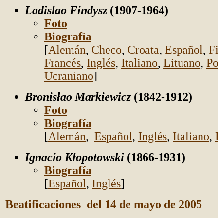
Ladislao Findysz
(1907-1964)
Foto
Biografía
[
Alemán
,
Checo
,
Croata
,
Español
,
F
Francés
,
Inglés
,
Italiano
,
Lituano
,
Po
Ucraniano
]
Bronisłao Markiewicz
(1842-1912)
Foto
Biografía
[
Alemán
,
Español
,
Inglés
,
Italiano
,
Ignacio Kłopotowski
(1866-1931)
Biografía
[
Español
,
Inglés
]
Beatificaciones del 14 de mayo de 2005