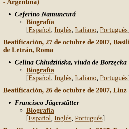
- Argentina)
Ceferino Namuncurá
Biografía
[
Español
,
Inglés
,
Italiano
,
Portugués
Beatificación, 27 de octubre de 2007, Basí
de Letrán, Roma
Celina Chludzińska, viuda de Borzęcka
Biografía
[
Español
,
Inglés
,
Italiano
,
Portugués
Beatificación, 26 de octubre de 2007, Linz 
Francisco Jägerstätter
Biografía
[
Español
,
Inglés
,
Portugués
]