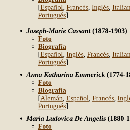
[
Español
,
Francés
,
Inglés
,
Italia
Portugués
]
Joseph-Marie Cassant
(1878-1903)
Foto
Biografía
[
Español
,
Inglés
,
Francés
,
Italia
Portugués
]
Anna Katharina Emmerick
(1774-1
Foto
Biografía
[
Alemán
,
Español
,
Francés
,
Ingl
Portugués
]
María Ludovica De Angelis
(1880-1
Foto