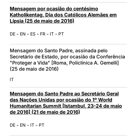
Mensagem por ocasião do centésimo
Katholikentag, Dia dos Católicos Alemães em
Lípsia (25 de maio de 2016)
-
-
-
-
-
DE
EN
ES
FR
IT
PT
Mensagem do Santo Padre, assinada pelo
Secretário de Estado, por ocasião da Conferência
"Proteger a Vida" [Roma, Policlínica A. Gemelli]
(25 de maio de 2016)
IT
Mensagem do Santo Padre ao Secretário Geral
das Nações Unidas por ocasião do 1º World
Humanitarian Summit [Istambul, 23-24 de maio
de 2016] (21 de maio de 2016)
-
-
-
DE
EN
IT
PT