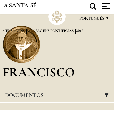
A
SANTA SÉ
PORTUGUÊS
FRANÇAIS
MENSAGENS
MENSAGENS PONTIFÍCIAS
2016
ENGLISH
ITALIANO
PORTUGUÊS
FRANCISCO
ESPAÑOL
DEUTSCH
POLSKI
DOCUMENTOS
▸
العربيّة
中文