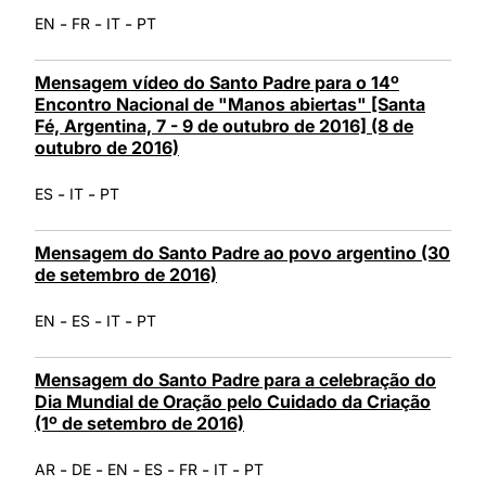
-
-
-
EN
FR
IT
PT
Mensagem vídeo do Santo Padre para o 14º
Encontro Nacional de "Manos abiertas" [Santa
Fé, Argentina, 7 - 9 de outubro de 2016] (8 de
outubro de 2016)
-
-
ES
IT
PT
Mensagem do Santo Padre ao povo argentino (30
de setembro de 2016)
-
-
-
EN
ES
IT
PT
Mensagem do Santo Padre para a celebração do
Dia Mundial de Oração pelo Cuidado da Criação
(1º de setembro de 2016)
-
-
-
-
-
-
AR
DE
EN
ES
FR
IT
PT