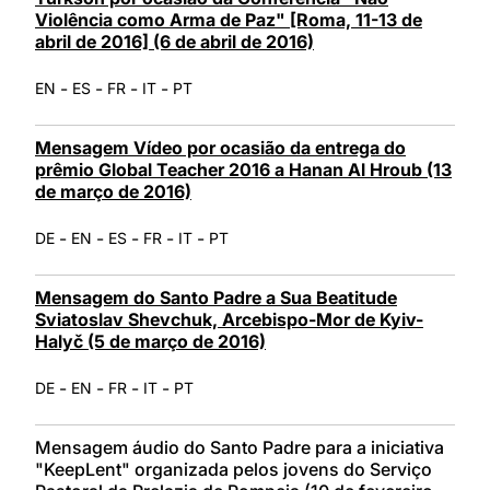
Violência como Arma de Paz" [Roma, 11-13 de
abril de 2016] (6 de abril de 2016)
-
-
-
-
EN
ES
FR
IT
PT
Mensagem Vídeo por ocasião da entrega do
prêmio Global Teacher 2016 a Hanan Al Hroub (13
de março de 2016)
-
-
-
-
-
DE
EN
ES
FR
IT
PT
Mensagem do Santo Padre a Sua Beatitude
Sviatoslav Shevchuk, Arcebispo-Mor de Kyiv-
Halyč (5 de março de 2016)
-
-
-
-
DE
EN
FR
IT
PT
Mensagem áudio do Santo Padre para a iniciativa
"KeepLent" organizada pelos jovens do Serviço