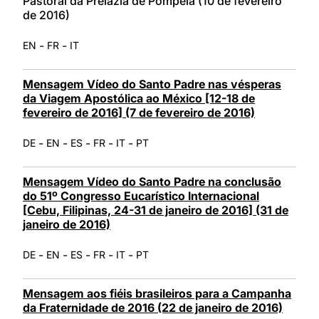
Pastoral da Prelazia de Pompeia (10 de fevereiro
de 2016)
-
-
EN
FR
IT
Mensagem Vídeo do Santo Padre nas vésperas
da Viagem Apostólica ao México [12-18 de
fevereiro de 2016] (7 de fevereiro de 2016)
-
-
-
-
-
DE
EN
ES
FR
IT
PT
Mensagem Vídeo do Santo Padre na conclusão
do 51º Congresso Eucarístico Internacional
[Cebu, Filipinas, 24-31 de janeiro de 2016] (31 de
janeiro de 2016)
-
-
-
-
-
DE
EN
ES
FR
IT
PT
Mensagem aos fiéis brasileiros para a Campanha
da Fraternidade de 2016 (22 de janeiro de 2016)