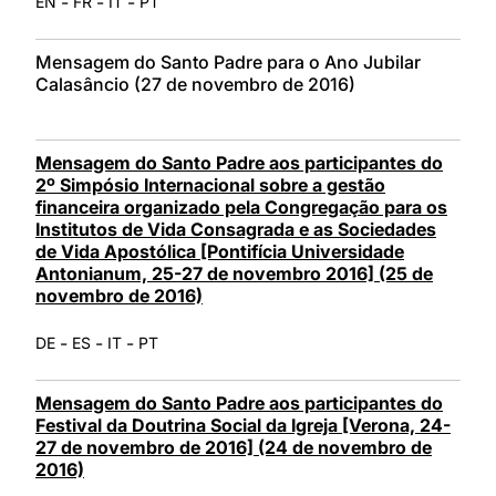
-
-
-
EN
FR
IT
PT
Mensagem do Santo Padre para o Ano Jubilar
Calasâncio (27 de novembro de 2016)
Mensagem do Santo Padre aos participantes do
2º Simpósio Internacional sobre a gestão
financeira organizado pela Congregação para os
Institutos de Vida Consagrada e as Sociedades
de Vida Apostólica [Pontifícia Universidade
Antonianum, 25-27 de novembro 2016] (25 de
novembro de 2016)
-
-
-
DE
ES
IT
PT
Mensagem do Santo Padre aos participantes do
Festival da Doutrina Social da Igreja [Verona, 24-
27 de novembro de 2016] (24 de novembro de
2016)