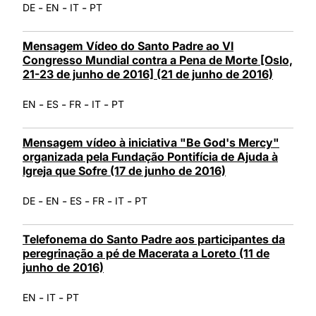
-
-
-
DE
EN
IT
PT
Mensagem Vídeo do Santo Padre ao VI
Congresso Mundial contra a Pena de Morte [Oslo,
21-23 de junho de 2016] (21 de junho de 2016)
-
-
-
-
EN
ES
FR
IT
PT
Mensagem vídeo à iniciativa "Be God's Mercy"
organizada pela Fundação Pontifícia de Ajuda à
Igreja que Sofre (17 de junho de 2016)
-
-
-
-
-
DE
EN
ES
FR
IT
PT
Telefonema do Santo Padre aos participantes da
peregrinação a pé de Macerata a Loreto (11 de
junho de 2016)
-
-
EN
IT
PT