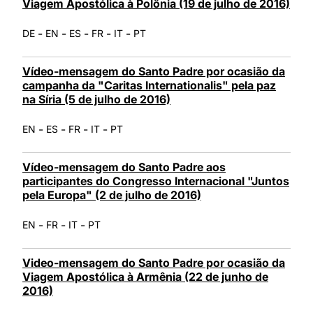
Viagem Apostólica à Polônia (19 de julho de 2016)
-
-
-
-
-
DE
EN
ES
FR
IT
PT
Vídeo-mensagem do Santo Padre por ocasião da
campanha da "Caritas Internationalis" pela paz
na Síria (5 de julho de 2016)
-
-
-
-
EN
ES
FR
IT
PT
Vídeo-mensagem do Santo Padre aos
participantes do Congresso Internacional "Juntos
pela Europa" (2 de julho de 2016)
-
-
-
EN
FR
IT
PT
Video-mensagem do Santo Padre por ocasião da
Viagem Apostólica à Armênia (22 de junho de
2016)