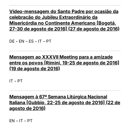
Vídeo-mensagem do Santo Padre por ocasião da
celebração do Jubileu Extraordinário da
Misericórdia no Continente Americano [Bogotá,
27-30 de agosto de 2016] (27 de agosto de 2016)
-
-
-
-
DE
EN
ES
IT
PT
Mensagem ao XXXVII Meeting para a amizade
entre os povos [Rímini, 19-25 de agosto de 2016]
(19 de agosto de 2016)
-
IT
PT
Mensagem à 67ª Semana Litúrgica Nacional
Italiana [Gubbio, 22-25 de agosto de 2016] (22 de
agosto de 2016)
-
-
EN
IT
PT