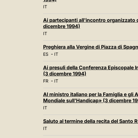
IT
Ai partecipanti all'incontro organizzat
dicembre 1994)
IT
Preghiera alla Vergine di Piazza di Spag
-
ES
IT
Ai presuli della Conferenza Episcopale I
(3 dicembre 1994)
-
FR
IT
Al ministro italiano per la Famiglia e gli 
Mondiale sull'Handicap» (3 dicembre 1
IT
Saluto al termine della recita del Santo
IT