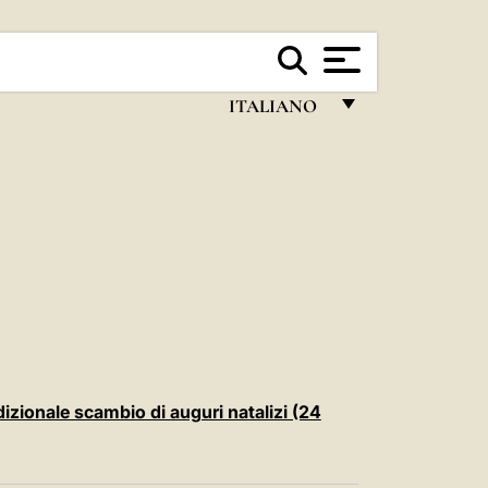
ITALIANO
FRANÇAIS
ENGLISH
ITALIANO
PORTUGUÊS
ESPAÑOL
DEUTSCH
POLSKI
dizionale scambio di auguri natalizi (24
العربيّة