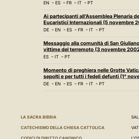
-
-
-
-
EN
ES
FR
IT
PT
Ai partecipanti all’Assemblea Plenaria d
Eucaristici Internazionali (5 novembre 
-
-
-
-
-
DE
EN
ES
FR
IT
PT
Messaggio alla comunità di San Giuliano d
vittime del terremoto (3 novembre 200
-
-
ES
IT
PT
Momento di preghiera nelle Grotte Vatica
sepolti e per tutti i fedeli defunti (1° n
-
-
-
-
-
DE
EN
ES
FR
IT
PT
LA SACRA BIBBIA
SAL
CATECHISMO DELLA CHIESA CATTOLICA
VAT
CODICI DI DIRITTO CANONICO
L'O