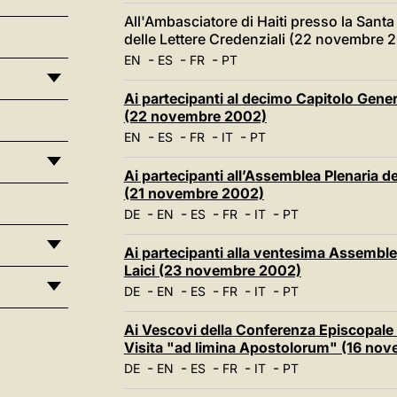
All'Ambasciatore di Haiti presso la Sant
delle Lettere Credenziali (22 novembre 
-
-
-
EN
ES
FR
PT
Ai partecipanti al decimo Capitolo Gene
(22 novembre 2002)
-
-
-
-
EN
ES
FR
IT
PT
Ai partecipanti all’Assemblea Plenaria d
(21 novembre 2002)
-
-
-
-
-
DE
EN
ES
FR
IT
PT
Ai partecipanti alla ventesima Assemblea 
Laici (23 novembre 2002)
-
-
-
-
-
DE
EN
ES
FR
IT
PT
Ai Vescovi della Conferenza Episcopale de
Visita "ad limina Apostolorum" (16 no
-
-
-
-
-
DE
EN
ES
FR
IT
PT