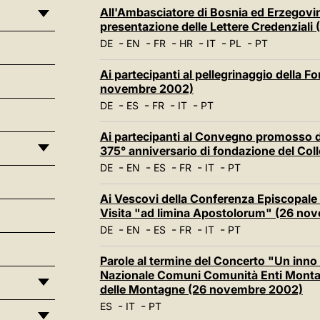
All'Ambasciatore di Bosnia ed Erzegovin
presentazione delle Lettere Credenzial
-
-
-
-
-
-
DE
EN
FR
HR
IT
PL
PT
Ai partecipanti al pellegrinaggio della
novembre 2002)
-
-
-
-
DE
ES
FR
IT
PT
Ai partecipanti al Convegno promosso da
375° anniversario di fondazione del Co
-
-
-
-
-
DE
EN
ES
FR
IT
PT
Ai Vescovi della Conferenza Episcopale de
Visita "ad limina Apostolorum" (26 no
-
-
-
-
-
DE
EN
ES
FR
IT
PT
Parole al termine del Concerto "Un inno
Nazionale Comuni Comunità Enti Montani
delle Montagne (26 novembre 2002)
-
-
ES
IT
PT