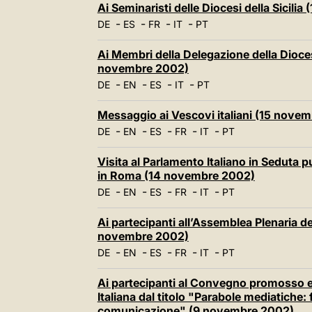
Ai Seminaristi delle Diocesi della Sicili
-
-
-
-
DE
ES
FR
IT
PT
Ai Membri della Delegazione della Dioce
novembre 2002)
-
-
-
-
DE
EN
ES
IT
PT
Messaggio ai Vescovi italiani (15 nove
-
-
-
-
-
DE
EN
ES
FR
IT
PT
Visita al Parlamento Italiano in Seduta
in Roma (14 novembre 2002)
-
-
-
-
-
DE
EN
ES
FR
IT
PT
Ai partecipanti all’Assemblea Plenaria de
novembre 2002)
-
-
-
-
-
DE
EN
ES
FR
IT
PT
Ai partecipanti al Convegno promosso e
Italiana dal titolo "Parabole mediatiche: 
comunicazione" (9 novembre 2002)