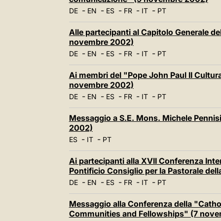
-
-
-
-
-
DE
EN
ES
FR
IT
PT
Alle partecipanti al Capitolo Generale dell
novembre 2002)
-
-
-
-
-
DE
EN
ES
FR
IT
PT
Ai membri del "Pope John Paul II Cultur
novembre 2002)
-
-
-
-
-
DE
EN
ES
FR
IT
PT
Messaggio a S.E. Mons. Michele Pennis
2002)
-
-
ES
IT
PT
Ai partecipanti alla XVII Conferenza In
Pontificio Consiglio per la Pastorale de
-
-
-
-
-
DE
EN
ES
FR
IT
PT
Messaggio alla Conferenza della "Catho
Communities and Fellowships" (7 nov