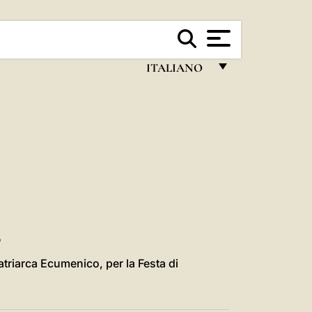
ITALIANO
FRANÇAIS
ENGLISH
ITALIANO
PORTUGUÊS
ESPAÑOL
DEUTSCH
E
POLSKI
triarca Ecumenico, per la Festa di
العربيّة