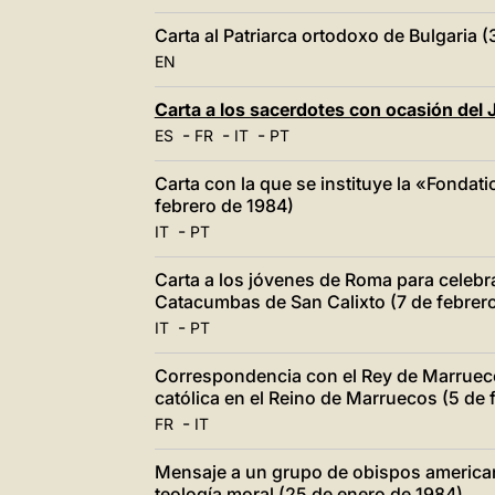
Carta al Patriarca ortodoxo de Bulgaria (
EN
Carta a los sacerdotes con ocasión del
-
-
-
ES
FR
IT
PT
Carta con la que se instituye la «Fondati
febrero de 1984)
-
IT
PT
Carta a los jóvenes de Roma para celebra
Catacumbas de San Calixto (7 de febrer
-
IT
PT
Correspondencia con el Rey de Marruecos 
católica en el Reino de Marruecos (5 de 
-
FR
IT
Mensaje a un grupo de obispos american
teología moral (25 de enero de 1984)