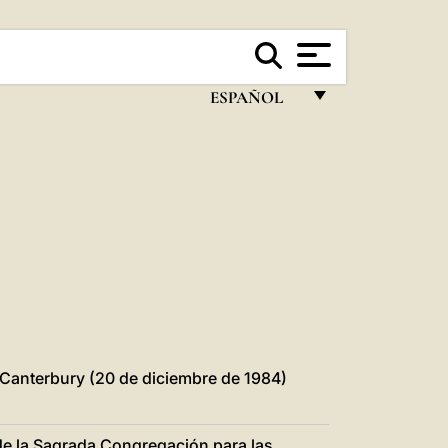
ESPAÑOL
FRANÇAIS
ENGLISH
ITALIANO
PORTUGUÊS
ESPAÑOL
DEUTSCH
POLSKI
e Canterbury (20 de diciembre de 1984)
العربيّة
o de la Sagrada Congregación para las