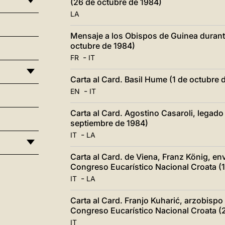
(26 de octubre de 1984)
LA
Mensaje a los Obispos de Guinea durante
octubre de 1984)
-
FR
IT
Carta al Card. Basil Hume (1 de octubre 
-
EN
IT
Carta al Card. Agostino Casaroli, legado
septiembre de 1984)
-
IT
LA
Carta al Card. de Viena, Franz König, en
Congreso Eucarístico Nacional Croata (1
-
IT
LA
Carta al Card. Franjo Kuharić, arzobispo
Congreso Eucarístico Nacional Croata (
IT