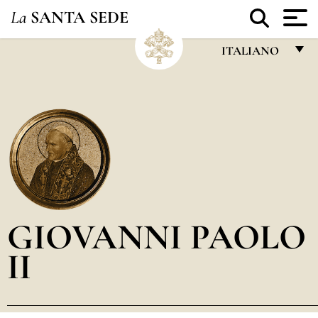
La
SANTA SEDE
ITALIANO
FRANÇAIS
ENGLISH
ITALIANO
PORTUGUÊS
ESPAÑOL
DEUTSCH
GIOVANNI PAOLO
POLSKI
II
العربيّة
中文