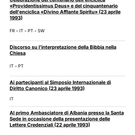
«Providentissimus Deus» e del cinquantenario
dell'enciclica «Divino Afflante Spiritu» (23 aprile
1993)
-
-
-
FR
IT
PT
SW
Discorso su l'interpretazione della Bibbia nella
Chiesa
-
IT
PT
Ai partecipanti al Simposio Internazionale di
Diritto Canonico (23 aprile 1993)
IT
Al primo Ambasciatore di Albania presso la Santa
Sede in occasione della presentazione delle
Lettere Credenziali (22 aprile 1993)