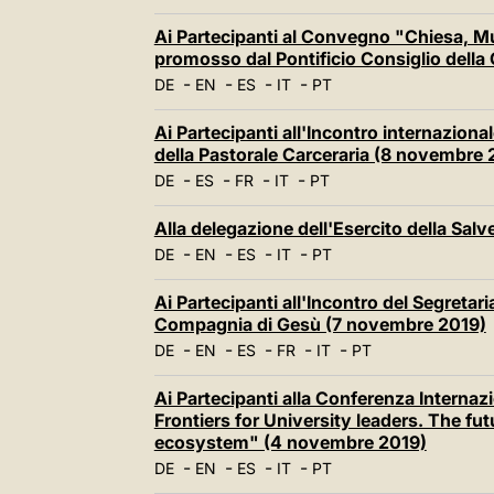
Ai Partecipanti al Convegno "Chiesa, Mus
promosso dal Pontificio Consiglio della
-
-
-
-
DE
EN
ES
IT
PT
Ai Partecipanti all'Incontro internazional
della Pastorale Carceraria (8 novembre 
-
-
-
-
DE
ES
FR
IT
PT
Alla delegazione dell'Esercito della Sa
-
-
-
-
DE
EN
ES
IT
PT
Ai Partecipanti all'Incontro del Segretaria
Compagnia di Gesù (7 novembre 2019)
-
-
-
-
-
DE
EN
ES
FR
IT
PT
Ai Partecipanti alla Conferenza Internazi
Frontiers for University leaders. The fut
ecosystem" (4 novembre 2019)
-
-
-
-
DE
EN
ES
IT
PT