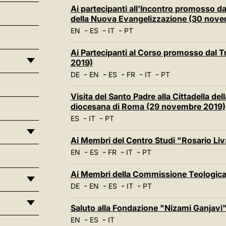
Ai partecipanti all'Incontro promosso da
della Nuova Evangelizzazione (30 nov
-
-
-
EN
ES
IT
PT
Ai Partecipanti al Corso promosso dal 
2019)
-
-
-
-
-
DE
EN
ES
FR
IT
PT
Visita del Santo Padre alla Cittadella del
diocesana di Roma (29 novembre 2019)
-
-
ES
IT
PT
Ai Membri del Centro Studi "Rosario Li
-
-
-
-
EN
ES
FR
IT
PT
Ai Membri della Commissione Teologica
-
-
-
-
DE
EN
ES
IT
PT
Saluto alla Fondazione "Nizami Ganjavi
-
-
EN
ES
IT