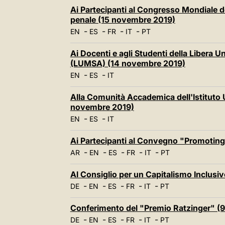
Ai Partecipanti al Congresso Mondiale de
penale (15 novembre 2019)
-
-
-
-
EN
ES
FR
IT
PT
Ai Docenti e agli Studenti della Libera 
(LUMSA) (14 novembre 2019)
-
-
EN
ES
IT
Alla Comunità Accademica dell'Istituto 
novembre 2019)
-
-
EN
ES
IT
Ai Partecipanti al Convegno "Promoting
-
-
-
-
-
AR
EN
ES
FR
IT
PT
Al Consiglio per un Capitalismo Inclusi
-
-
-
-
-
DE
EN
ES
FR
IT
PT
Conferimento del "Premio Ratzinger" (
-
-
-
-
-
DE
EN
ES
FR
IT
PT