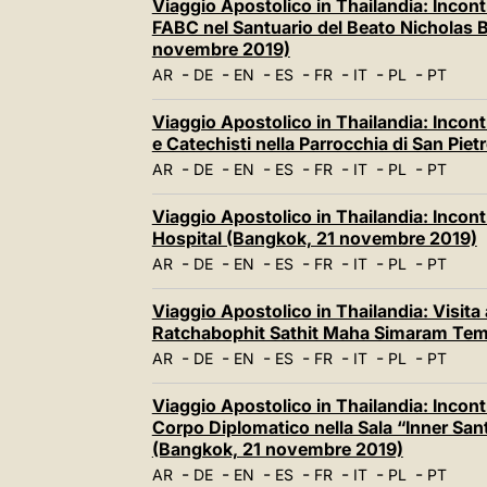
Viaggio Apostolico in Thailandia: Incontr
FABC nel Santuario del Beato Nicholas
novembre 2019)
-
-
-
-
-
-
-
AR
DE
EN
ES
FR
IT
PL
PT
Viaggio Apostolico in Thailandia: Incontr
e Catechisti nella Parrocchia di San Pi
-
-
-
-
-
-
-
AR
DE
EN
ES
FR
IT
PL
PT
Viaggio Apostolico in Thailandia: Incont
Hospital (Bangkok, 21 novembre 2019)
-
-
-
-
-
-
-
AR
DE
EN
ES
FR
IT
PL
PT
Viaggio Apostolico in Thailandia: Visita
Ratchabophit Sathit Maha Simaram Tem
-
-
-
-
-
-
-
AR
DE
EN
ES
FR
IT
PL
PT
Viaggio Apostolico in Thailandia: Incontro
Corpo Diplomatico nella Sala “Inner San
(Bangkok, 21 novembre 2019)
-
-
-
-
-
-
-
AR
DE
EN
ES
FR
IT
PL
PT