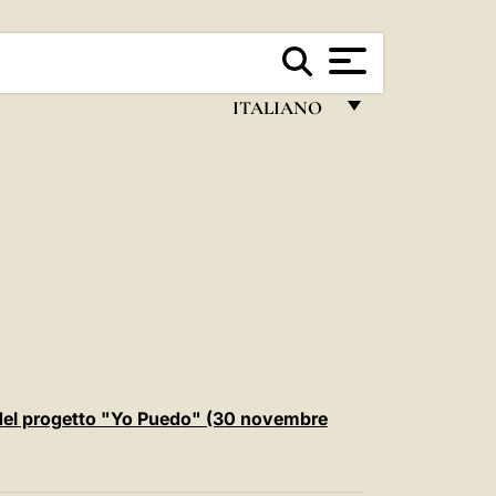
ITALIANO
FRANÇAIS
ENGLISH
ITALIANO
PORTUGUÊS
ESPAÑOL
DEUTSCH
POLSKI
i del progetto "Yo Puedo" (30 novembre
العربيّة