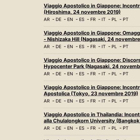
Viaggio Apostolico in Giappone: Incontr
(Hiroshima, 24 novembre 2019)
-
-
-
-
-
-
-
AR
DE
EN
ES
FR
IT
PL
PT
Viaggio Apostolico in Giappone: Omaggio
- Nishizaka Hill (Nagasaki, 24 novembr
-
-
-
-
-
-
-
AR
DE
EN
ES
FR
IT
PL
PT
Viaggio Apostolico in Giappone: Discors
Hypocenter Park (Nagasaki, 24 novemb
-
-
-
-
-
-
-
AR
DE
EN
ES
FR
IT
PL
PT
Viaggio Apostolico in Giappone: Incontr
Apostolica (Tokyo, 23 novembre 2019)
-
-
-
-
-
-
-
AR
DE
EN
ES
FR
IT
PL
PT
Viaggio Apostolico in Thailandia: Incontro 
alla Chulalongkorn University (Bangko
-
-
-
-
-
-
-
AR
DE
EN
ES
FR
IT
PL
PT