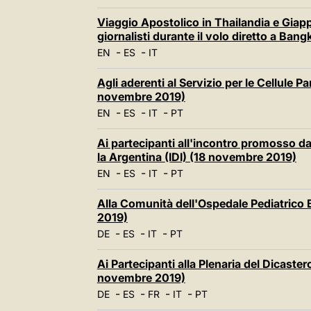
Viaggio Apostolico in Thailandia e Giap
giornalisti durante il volo diretto a Ba
-
-
EN
ES
IT
Agli aderenti al Servizio per le Cellule P
novembre 2019)
-
-
-
EN
ES
IT
PT
Ai partecipanti all'incontro promosso dal
la Argentina (IDI) (18 novembre 2019)
-
-
-
EN
ES
IT
PT
Alla Comunità dell'Ospedale Pediatric
2019)
-
-
-
DE
ES
IT
PT
Ai Partecipanti alla Plenaria del Dicastero 
novembre 2019)
-
-
-
-
DE
ES
FR
IT
PT