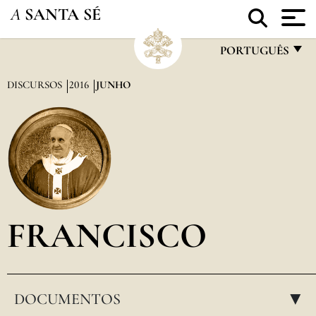
A
SANTA SÉ
PORTUGUÊS
FRANÇAIS
DISCURSOS
2016
JUNHO
ENGLISH
ITALIANO
PORTUGUÊS
ESPAÑOL
DEUTSCH
FRANCISCO
POLSKI
العربيّة
DOCUMENTOS
中文
▸