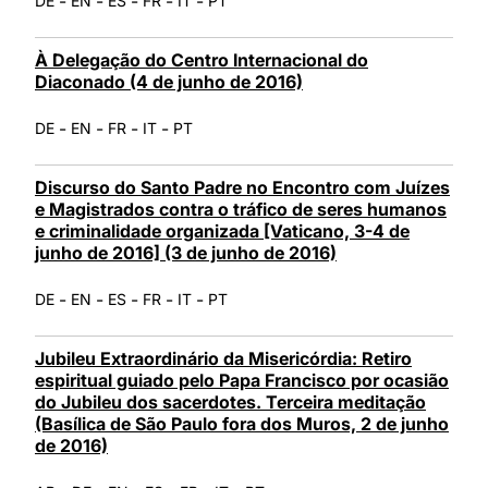
-
-
-
-
-
DE
EN
ES
FR
IT
PT
À Delegação do Centro Internacional do
Diaconado (4 de junho de 2016)
-
-
-
-
DE
EN
FR
IT
PT
Discurso do Santo Padre no Encontro com Juízes
e Magistrados contra o tráfico de seres humanos
e criminalidade organizada [Vaticano, 3-4 de
junho de 2016] (3 de junho de 2016)
-
-
-
-
-
DE
EN
ES
FR
IT
PT
Jubileu Extraordinário da Misericórdia: Retiro
espiritual guiado pelo Papa Francisco por ocasião
do Jubileu dos sacerdotes. Terceira meditação
(Basílica de São Paulo fora dos Muros, 2 de junho
de 2016)