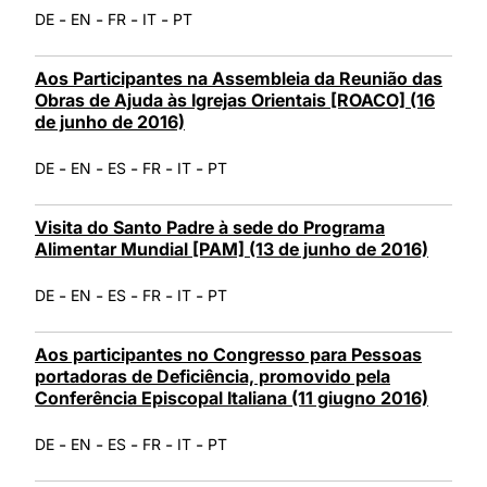
-
-
-
-
DE
EN
FR
IT
PT
Aos Participantes na Assembleia da Reunião das
Obras de Ajuda às Igrejas Orientais [ROACO] (16
de junho de 2016)
-
-
-
-
-
DE
EN
ES
FR
IT
PT
Visita do Santo Padre à sede do Programa
Alimentar Mundial [PAM] (13 de junho de 2016)
-
-
-
-
-
DE
EN
ES
FR
IT
PT
Aos participantes no Congresso para Pessoas
portadoras de Deficiência, promovido pela
Conferência Episcopal Italiana (11 giugno 2016)
-
-
-
-
-
DE
EN
ES
FR
IT
PT