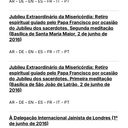
-
-
-
-
-
-
AR
DE
EN
ES
FR
IT
PT
Jubileu Extraordinário da Misericórdia: Retiro
espiritual guiado pelo Papa Francisco por ocasião
do Jubileu dos sacerdotes. Segunda meditação
(Basílica de Santa Maria Maior, 2 de junho de
2016)
-
-
-
-
-
-
AR
DE
EN
ES
FR
IT
PT
Jubileu Extraordinário da Misericórdia: Retiro
espiritual guiado pelo Papa Francisco por ocasião
do Jubileu dos sacerdotes. Primeira meditação
(Basílica de São João de Latrão, 2 de junho de
2016)
-
-
-
-
-
-
AR
DE
EN
ES
FR
IT
PT
À Delegação Internacional Jainista de Londres (1º
de junho de 2016)