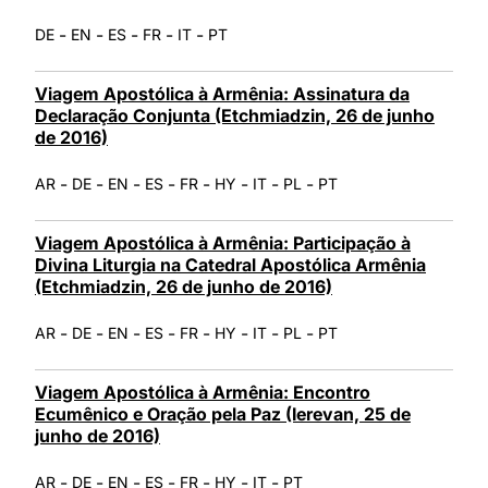
-
-
-
-
-
DE
EN
ES
FR
IT
PT
Viagem Apostólica à Armênia: Assinatura da
Declaração Conjunta (Etchmiadzin, 26 de junho
de 2016)
-
-
-
-
-
-
-
-
AR
DE
EN
ES
FR
HY
IT
PL
PT
Viagem Apostólica à Armênia: Participação à
Divina Liturgia na Catedral Apostólica Armênia
(Etchmiadzin, 26 de junho de 2016)
-
-
-
-
-
-
-
-
AR
DE
EN
ES
FR
HY
IT
PL
PT
Viagem Apostólica à Armênia: Encontro
Ecumênico e Oração pela Paz (Ierevan, 25 de
junho de 2016)
-
-
-
-
-
-
-
AR
DE
EN
ES
FR
HY
IT
PT