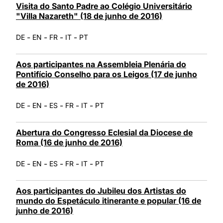
Visita do Santo Padre ao Colégio Universitário
"Villa Nazareth" (18 de junho de 2016)
-
-
-
-
DE
EN
FR
IT
PT
Aos participantes na Assembleia Plenária do
Pontifício Conselho para os Leigos (17 de junho
de 2016)
-
-
-
-
-
DE
EN
ES
FR
IT
PT
Abertura do Congresso Eclesial da Diocese de
Roma (16 de junho de 2016)
-
-
-
-
-
DE
EN
ES
FR
IT
PT
Aos participantes do Jubileu dos Artistas do
mundo do Espetáculo itinerante e popular (16 de
junho de 2016)