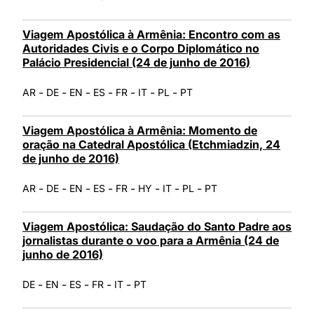
Viagem Apostólica à Armênia: Encontro com as
Autoridades Civis e o Corpo Diplomático no
Palácio Presidencial (24 de junho de 2016)
-
-
-
-
-
-
-
AR
DE
EN
ES
FR
IT
PL
PT
Viagem Apostólica à Armênia: Momento de
oração na Catedral Apostólica (Etchmiadzin, 24
de junho de 2016)
-
-
-
-
-
-
-
-
AR
DE
EN
ES
FR
HY
IT
PL
PT
Viagem Apostólica: Saudação do Santo Padre aos
jornalistas durante o voo para a Armênia (24 de
junho de 2016)
-
-
-
-
-
DE
EN
ES
FR
IT
PT