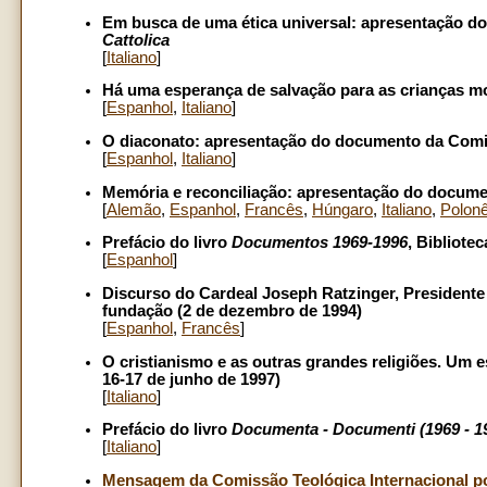
Em busca de uma ética universal: apresentação d
Cattolica
[
Italiano
]
Há uma esperança de salvação para as crianças m
[
Espanhol
,
Italiano
]
O diaconato: apresentação do documento da Comis
[
Espanhol
,
Italiano
]
Memória e reconciliação: apresentação do documen
[
Alem
ão
,
Espanhol
,
Francês
,
Húngaro
,
Italiano
,
Polon
Prefácio do livro
Documentos 1969-1996
, Bibliote
[
Espanhol
]
Discurso do Cardeal Joseph Ratzinger, Presidente
fundação (2 de dezembro de 1994)
[
Espanhol
,
Francês
]
O cristianismo e as outras grandes religiões. Um 
16-17 de junho de 1997)
[
Italiano
]
Prefácio do livro
Documenta - Documenti (1969 - 19
[
Italiano
]
Mensagem da Comissão Teológica Internacional po