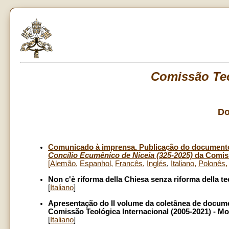
Comissão Teo
Do
Comunicado à imprensa. Publicação do documen
Concílio Ecumênico de Niceia (325-2025)
da Comissã
[
Alemão
,
Espanhol
,
Francês
,
Inglés
,
Italiano
,
Polonês
Non c'è riforma della Chiesa senza riforma della t
[
Italiano
]
Apresentação do II volume da coletânea de docume
Comissão Teológica Internacional (2005-2021) - M
[
Italiano
]