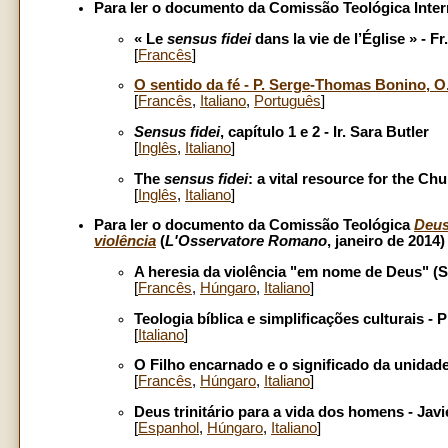
Para ler o documento da Comissão Teológica Inte
« Le
sensus fidei
dans la vie de l’Église » - 
[
Francês
]
O sentido da fé - P. Serge-Thomas Bonino, O.
[
Francês
,
Italiano
,
Português
]
Sensus fidei
, capítulo 1 e 2 - Ir. Sara Butler
[
Inglês
,
Italiano
]
The
sensus fidei
: a vital resource for the C
[
Inglês
,
Italiano
]
Para ler o documento da Comissão Teológica
Deus
violência
(
L'Osservatore Romano
, janeiro de 2014)
A heresia da violência "em nome de Deus" (S
[
Francês
,
Húngaro
,
Italiano
]
Teologia bíblica e simplificações culturais - 
[
Italiano
]
O Filho encarnado e o significado da unidade 
[
Francês
,
Húngaro
,
Italiano
]
Deus trinitário para a vida dos homens - Jav
[
Espanhol
,
Húngaro
,
Italiano
]