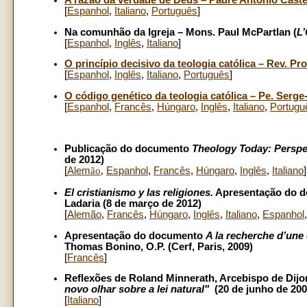
[
Espanhol
,
Italiano
,
Português
]
Na comunhão da Igreja – Mons. Paul McPartlan (
L
[
Espanhol
,
Inglês
,
Italiano
]
O princípio decisivo da teologia católica – Rev. Pr
[
Espanhol
,
Inglês
,
Italiano
,
Português
]
O código genético da teologia católica – Pe. Serg
[
Espanhol
,
Francês
,
H
ú
ngaro
,
Inglês
,
Italiano
,
Portugu
Publicação do documento
Theology Today: Perspec
de 2012)
[
Alem
ão
,
Espanhol
,
Francês
,
Húngaro
,
Inglês
,
Italiano
]
El cristianismo y las religiones.
Apresentação do do
Ladaria (8 de março de 2012)
[
Alem
ão
,
Francês
,
Húngaro
,
Inglês
,
Italiano
,
Espanhol
Apresentação do documento
A la recherche d’une 
Thomas Bonino, O.P. (Cerf, Paris, 2009)
[
Francês
]
Reflexões
de Roland Minnerath,
Arcebispo de Dijo
novo olhar sobre a lei natural"
(20 de junho de 200
[
Italiano
]