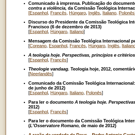
Comunicado à imprensa. Publicação do document
contra a violência,
da Comissão Teológica Internaci
[
Espanhol
,
Francês
,
Húngaro
,
Inglês
,
Italiano
,
Polonês
Discurso do Presidente da Comissão Teológica In
Francisco (6 de dezembro de 2013)
[
Espanhol
,
Húngaro
,
Italiano
]
Mensagem da Comissão Teológica Internacional po
[
Coreano
,
Espanhol
,
Francês
,
Húngaro
,
Inglês
,
Italian
A teologia hoje. Perspectivas, princípios e critérios
[
Espanhol
,
Francês
]
Theologie vandaag.
Teologia hoje, 2012, comentári
[
Neerlandês
]
Comunicado da Comissão Teológica Internacional:
de junho de 2012)
[
Espanhol
,
H
ú
ngaro
,
Italiano
,
Polonês
]
Para ler o documento
A teologia hoje. Perspectivas
2012)
[
Espanhol
,
Francês
]
Para ler o documento da Comissão Teológica Inte
(
L'Osservatore Romano,
de maio de 2012)
A razão da verdade de Deus – Padre Antonio Castel