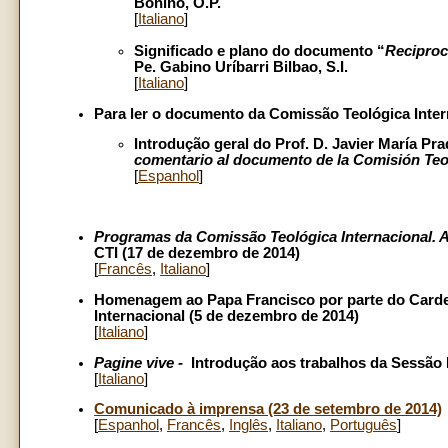
Bonino, O.P.
[
Italiano
]
Significado e plano do documento “
Reciproc
Pe. Gabino Uríbarri Bilbao, S.I.
[
Italiano
]
Para ler o documento da Comissão Teológica Inte
Introdução geral do Prof. D. Javier María Pr
comentario al documento de la Comisión Teol
[
Espanhol
]
Programas da Comissão Teológica Internacional. 
CTI (17 de dezembro de 2014)
[
Francês
,
Italiano
]
Homenagem ao Papa Francisco por parte do Cardea
Internacional (5 de dezembro de 2014)
[
Italiano
]
Pagine vive -
Introdução aos trabalhos da Sessão 
[
Italiano
]
Comunicado à imprensa (23 de setembro de 2014)
[
Espanhol
,
Francês
,
Inglês
,
Italiano
,
Português
]