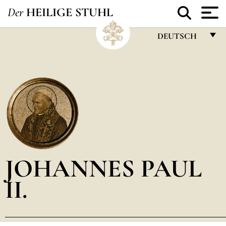
Der
HEILIGE STUHL
DEUTSCH
FRANÇAIS
ENGLISH
ITALIANO
PORTUGUÊS
ESPAÑOL
DEUTSCH
JOHANNES PAUL
POLSKI
II.
العربيّة
中文