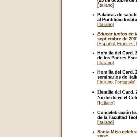
(25 de octubre de 
[
Italiano
]
Palabras de saludo
al Pontificio Insti
[
Italiano
]
Educar juntos en l
septiembre de 200
[
Español
,
Francés
,
Homilía del Card. 
de los Padres Esco
[
Italiano
]
Homilía del Card.
seminarios de Itali
[
Italiano
,
Portugués
]
Homilía del Card. 
Norberto en el Col
[
Italiano
]
Concelebración Euc
de la Facultad Teo
[
Italiano
]
Santa Misa celebr
2007)