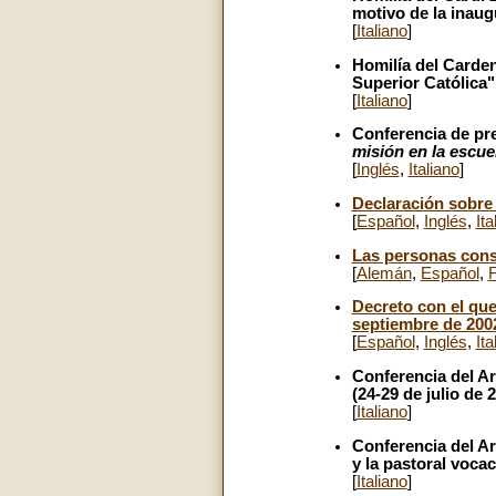
motivo de la inaug
[
Italiano
]
Homilía del Carden
Superior Católica"
[
Italiano
]
Conferencia de pr
misión en la escue
[
Inglés
,
Italiano
]
Declaración sobre 
[
Español
,
Inglés
,
Ita
Las personas consa
[
Alemán
,
Español
,
Decreto con el que
septiembre de 200
[
Español
,
Inglés
,
Ita
Conferencia del A
(24-29 de julio de 
[
Italiano
]
Conferencia del A
y la pastoral voca
[
Italiano
]