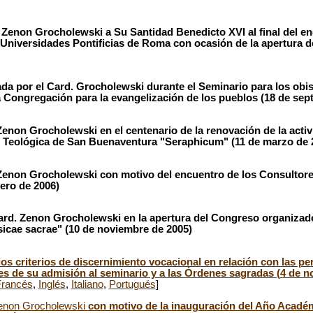
 Zenon Grocholewski a Su Santidad Benedicto XVI al final del e
 Universidades Pontificias de Roma con ocasión de la apertura 
da por el Card. Grocholewski durante el Seminario para los obisp
 Congregación para la evangelización de los pueblos (18 de sep
Zenon Grocholewski en el centenario de la renovación de la acti
ad Teológica de San Buenaventura "Seraphicum" (11 de marzo de 
Zenon Grocholewski con motivo del encuentro de los Consultores
nero de 2006)
ard. Zenon Grocholewski en la apertura del Congreso organizado
sicae sacrae" (10 de noviembre de 2005)
los criterios de discernimiento vocacional en relación con las p
s de su admisión al seminario y a las Órdenes sagradas (4 de n
Francés
,
Inglés
,
Italiano
,
Portugués
]
Zenon Grocholewski
con motivo de la inauguración del Año Académ