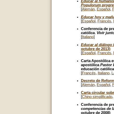
Educar al humanis
Populorum progre
[
Alemán
,
Español
,
Educar hoy y maña
[
Español
,
Francés
,
Conferencia de pr
católica. Vivir jun
[
Italiano
]
Educar al diálogo i
octubre de 2013)
[
Español
,
Francés
,
Carta Apostólica 
apostólica
Pastor
educación católica
[
Francés
,
Italiano
,
L
Decreto de Reforma
[
Alemán
,
Español
,
Carta circular sob
[
Chino simplificado
Conferencia de pr
competencias de la
octubre de 2008)