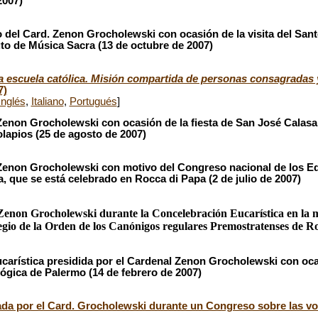
2007)
 del Card. Zenon Grocholewski con ocasión de la visita del San
tuto de Música Sacra (13 de octubre de 2007)
a escuela católica. Misión compartida de personas consagradas y
7)
Inglés
,
Italiano
,
Portugués
]
Zenon Grocholewski con ocasión de la fiesta de San José Calasa
lapios (25 de agosto de 2007)
 Zenon Grocholewski con motivo del Congreso nacional de los E
a, que se está celebrado en Rocca di Papa (2 de julio de 2007)
Zenon Grocholewski durante la Concelebración Eucarística en la m
egio de la Orden de los Canónigos regulares Premostratenses de R
arística presidida por el Cardenal Zenon Grocholewski con ocas
lógica de Palermo (14 de febrero de 2007)
ada por el Card. Grocholewski durante un Congreso sobre las vo