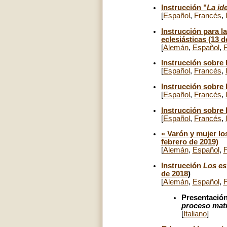
Instrucción "
La id
[
Español
,
Francés
,
Instrucción para l
eclesiásticas (13 
[
Alemán
,
Español
,
Instrucción sobre l
[
Español
,
Francés
,
Instrucción sobre 
[
Español
,
Francés
,
Instrucción sobre 
[
Español
,
Francés
,
« Varón y mujer lo
febrero de 2019)
[
Alemán
,
Español
,
Instrucción
Los es
de 2018
)
[
Alemán
,
Español
,
Presentación
proceso mat
[
Italiano
]