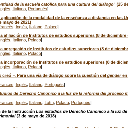
entidad de la escuela católica para una cultura del diálogo
" (25 d
Inglés
,
Italiano
,
Portugués
]
a aplicación de la modalidad de la enseñanza a distancia en las 
de mayo de 2021)
Francés
,
Inglés
,
Italiano
,
Polaco
]
a afiliación de Institutos de estudios superiores (8 de diciembre
Inglés
,
Italiano
,
Polaco
]
la agregación de Institutos de estudios superiores (8 de diciemb
Inglés
,
Italiano
,
Polaco
]
la incorporación de Institutos de estudios superiores (8 de dicie
Inglés
,
Italiano
,
Polaco
]
s creó ». Para una vía de diálogo sobre la cuestión del
gender
en 
Francés
,
Inglés
,
Italiano
,
Portugués
]
tudios de Derecho Canónico a la luz de la reforma del proceso m
Francés
,
Inglés
,
Italiano
,
Latín
,
Polaco
,
Portugués
]
 de la Instrucción
Los estudios de Derecho Canónico a la luz de 
rimonial
(3 de mayo de 2018)