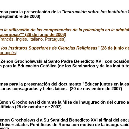
nsa para la presentación de la
"Instrucción sobre los Institutos
 septiembre de 2008)
a la utilización de las competencias de la psicología en la admis
sacerdocio"
"
(28 de junio de 2008)
Francés
,
Inglés
,
Italiano
,
Portugués
]
 los Institutos Superiores de Ciencias Religiosas"
(28 de junio d
ortugués
]
. Zenon Grocholewski al Santo Padre Benedicto XVI con ocasión
 para la Educación Católica (de los Seminarios y de los Institut
nsa para la presentación del documento "Educar juntos en la esc
onas consagradas y fieles laicos" (20 de noviembre de 2007)
 Zenon Grocholewski durante la Misa de inauguración del curso 
ificias (25 de octubre de 2007)
enon Grocholewski a Su Santidad Benedicto XVI al final del enc
 Universidades Pontificias de Roma con motivo de la inauguraci