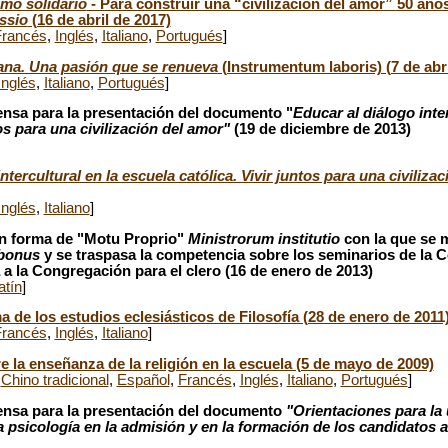
mo solidario
- Para construir una “civilización del amor” 50 año
ssio
(16 de abril de 2017)
Francés
,
Inglés
,
Italiano
,
Portugués
]
na. Una pasión que se renueva
(Instrumentum laboris) (7 de abri
Inglés
,
Italiano
,
Portugués
]
ensa para la presentación del documento "
Educar al diálogo inte
tos para una civilización del amor"
(19 de diciembre de 2013)
ntercultural en la escuela católica. Vivir juntos para una civiliza
Inglés
,
Italiano
]
en forma de "Motu Proprio"
Ministrorum institutio
con la que se m
 bonus
y se traspasa la competencia sobre los seminarios de la 
 a la Congregación para el clero (16 de enero de 2013)
atín
]
 de los estudios eclesiásticos de Filosofía (28 de enero de 2011
Francés
,
Inglés
,
Italiano
]
re la enseñanza de la religión en la escuela (5 de mayo de 2009)
,
Chino tradicional
,
Español
,
Francés
,
Inglés
,
Italiano
,
Portugués
]
ensa para la presentación del documento
"Orientaciones para la u
 psicología en la admisión y en la formación de los candidatos 