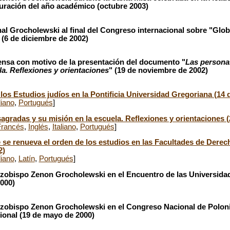
uración del año académico (octubre 2003)
al Grocholewski al final del Congreso internacional sobre "Glo
 (6 de diciembre de 2002)
ensa con motivo de la presentación del documento "
Las persona
la. Reflexiones y orientaciones
" (19 de noviembre de 2002)
los Estudios judíos en la Pontificia Universidad Gregoriana (14
liano
,
Portugués
]
gradas y su misión en la escuela. Reflexiones y orientaciones (
Francés
,
Inglés
,
Italiano
,
Portugués
]
 se renueva el orden de los estudios en las Facultades de Dere
2)
liano
,
Latín
,
Portugués
]
rzobispo Zenon Grocholewski en el Encuentro de las Universida
2000)
rzobispo Zenon Grocholewski en el Congreso Nacional de Poloni
cional (19 de mayo de 2000)