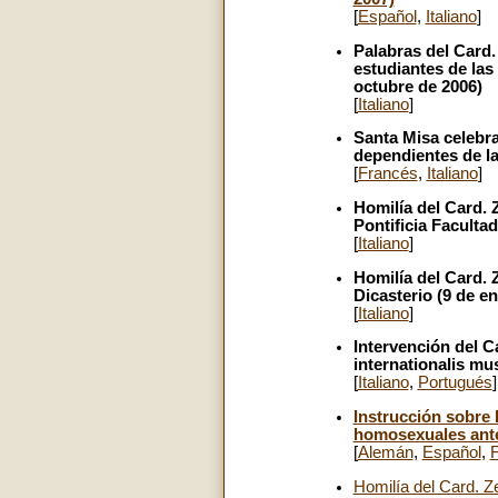
[
Español
,
Italiano
]
Palabras del Card.
estudiantes de las
octubre de 2006)
[
Italiano
]
Santa Misa celebra
dependientes de la
[
Francés
,
Italiano
]
Homilía del Card. 
Pontificia Facult
[
Italiano
]
Homilía del Card. 
Dicasterio (9 de e
[
Italiano
]
Intervención del C
internationalis mu
[
Italiano
,
Portugués
]
Instrucción sobre 
homosexuales ante
[
Alemán
,
Español
,
Homilía del Card. 