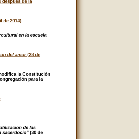
s después de la
l de 2014)
rcultural en la escuela
ción del amor
(28 de
odifica la Constitución
Congregación para la
)
tilización de las
al sacerdocio"
(30 de