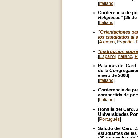
[
Italiano
]
Conferencia de pre
Religiosas"
(25 de
[
Italiano
]
"
Orientaciones par
los candidatos al 
[
Alemán
,
Español
,
"Instrucción sobre
[
Español
,
Italiano
,
P
Palabras del Card
de la Congregación
enero de 2008)
[
Italiano
]
Conferencia de pre
compartida de pers
[
Italiano
]
Homilía del Card.
Universidades Pont
[
Portugués
]
Saludo del Card. Z
estudiantes de las