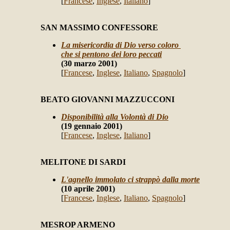
[
Francese
,
Inglese
,
Italiano
]
SAN MASSIMO CONFESSORE
La misericordia di Dio verso coloro
che si pentono dei loro peccati
(30 marzo 2001)
[
Francese
,
Inglese
,
Italiano
,
Spagnolo
]
BEATO GIOVANNI MAZZUCCONI
Disponibilità alla Volontà di Dio
(19 gennaio 2001)
[
Francese
,
Inglese
,
Italiano
]
MELITONE DI SARDI
L'agnello immolato ci strappò dalla morte
(10 aprile 2001)
[
Francese
,
Inglese
,
Italiano
,
Spagnolo
]
MESROP ARMENO