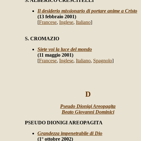
S. ALBERICO CRESCITELLI
Il desiderio missionario di portare anime a Cristo
(13 febbraio 2001)
[
Francese
,
Inglese
,
Italiano
]
S. CROMAZIO
Siete voi la luce del mondo
(11 maggio 2001)
[
Francese
,
Inglese
,
Italiano
,
Spagnolo
]
D
Pseudo Dionigi Areopagita
Beato Giovanni Dominici
PSEUDO DIONIGI AREOPAGITA
Grandezza impenetrabile di Dio
(1° ottobre 2002)