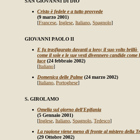
SAN GIOVANNI DI DIO
Cristo è fedele e a tutto provvede
(9 marzo 2001)
[
Francese
,
Inglese
,
Italiano
,
Spagnolo
]
GIOVANNI PAOLO II
E fu trasfigurato davanti a loro; il suo volto brillò
come il sole e le sue vesti divennero candide come 
luce
(24 febbraio 2002)
[
Italiano
]
Domenica delle Palme
(24 marzo 2002)
[
Italiano
,
Portoghese
]
S. GIROLAMO
Omelia sul giorno dell'Epifania
(5 Gennaio 2001)
[
Inglese
,
Italiano
,
Spagnolo
,
Tedesco
]
La ragione viene meno di fronte al mistero della Tr
(29 Ottobre 2002)