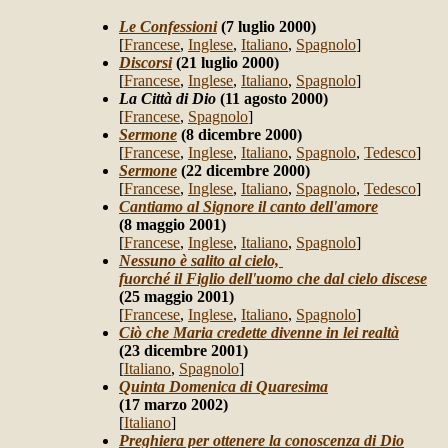
Le Confessioni
(7 luglio 2000)
[
Francese
,
Inglese
,
Italiano
,
Spagnolo
]
Discorsi
(21 luglio 2000)
[
Francese
,
Inglese
,
Italiano
,
Spagnolo
]
La Città di Dio
(11 agosto 2000)
[
Francese
,
Spagnolo
]
Sermone
(8 dicembre 2000)
[
Francese
,
Inglese
,
Italiano
,
Spagnolo
,
Tedesco
]
Sermone
(22 dicembre 2000)
[
Francese
,
Inglese
,
Italiano
,
Spagnolo
,
Tedesco
]
Cantiamo al Signore il canto dell'amore
(8 maggio 2001)
[
Francese
,
Inglese
,
Italiano
,
Spagnolo
]
Nessuno è salito al cielo,
fuorché il Figlio dell'uomo che dal cielo discese
(25 maggio 2001)
[
Francese
,
Inglese
,
Italiano
,
Spagnolo
]
Ciò che Maria credette divenne in lei realtà
(23 dicembre 2001)
[
Italiano
,
Spagnolo
]
Quinta Domenica di Quaresima
(17 marzo 2002)
[
Italiano
]
Preghiera per ottenere la conoscenza di Dio