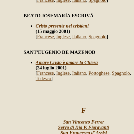
[
Francese
,
Inglese
,
Italiano
,
Spagnolo
]
BEATO JOSEMARÍA ESCRIVÁ
Cristo presente nei cristiani
(15 maggio 2001)
[
Francese
,
Inglese
,
Italiano
,
Spagnolo
]
SANT'EUGENIO DE MAZENOD
Amare Cristo è amare la Chiesa
(24 luglio 2001)
[
Francese
,
Inglese
,
Italiano
,
Portoghese
,
Spagnolo
,
Tedesco
]
F
San Vincenzo Ferrer
Servo di Dio P. Fioravanti
San Francesco d' Assisi