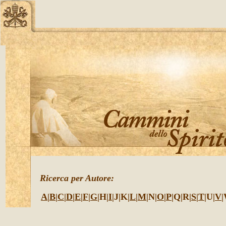
Ricerca per Autore:
A
|
B
|
C
|
D
|
E
|
F
|
G
|H|
I
|J|K|
L
|
M
|N|
O
|
P
|Q|R|
S
|
T
|U|
V