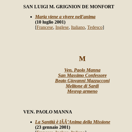
SAN LUIGI M. GRIGNION DE MONFORT
Maria viene a vivere nell'anima
(10 luglio 2001)
[
Francese
,
Inglese
,
Italiano
,
Tedesco
]
M
Ven. Paolo Manna
San Massimo Confessore
Beato Giovanni Mazzucconi
Melitone di Sardi
Mesrop armeno
VEN. PAOLO MANNA
La Santità è lÂÂ’Anima della Missione
(23 gennaio 2001)