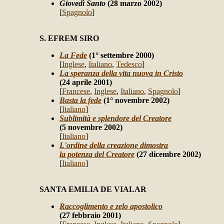
Giovedì Santo
(28 marzo 2002)
[
Spagnolo
]
S. EFREM SIRO
La Fede
(1° settembre 2000)
[
Inglese
,
Italiano
,
Tedesco
]
La speranza della vita nuova in Cristo
(24 aprile 2001)
[
Francese
,
Inglese
,
Italiano
,
Spagnolo
]
Basta la fede
(1° novembre 2002)
[
Italiano
]
Sublimità e splendore del Creatore
(5 novembre 2002)
[
Italiano
]
L'ordine della creazione dimostra
la potenza del Creatore
(27 dicembre 2002)
[
Italiano
]
SANTA EMILIA DE VIALAR
Raccoglimento e zelo apostolico
(27 febbraio 2001)