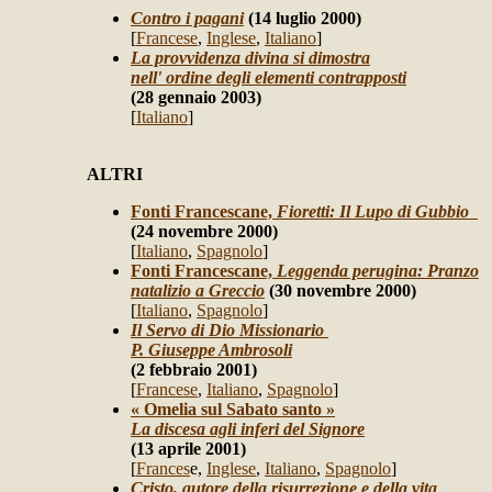
Contro i pagani
(14 luglio 2000)
[
Francese
,
Inglese
,
Italiano
]
La provvidenza divina si dimostra
nell' ordine degli elementi contrapposti
(28 gennaio 2003)
[
Italiano
]
ALTRI
Fonti Francescane,
Fioretti: Il Lupo di Gubbio
(24 novembre 2000)
[
Italiano
,
Spagnolo
]
Fonti Francescane,
Leggenda perugina: Pranzo
natalizio a Greccio
(30 novembre 2000)
[
Italiano
,
Spagnolo
]
Il Servo di Dio Missionario
P. Giuseppe Ambrosoli
(2 febbraio 2001)
[
Francese
,
Italiano
,
Spagnolo
]
« Omelia sul Sabato santo »
La discesa agli inferi del Signore
(13 aprile 2001)
[
Frances
e,
Inglese
,
Italiano
,
Spagnolo
]
Cristo, autore della risurrezione e della vita