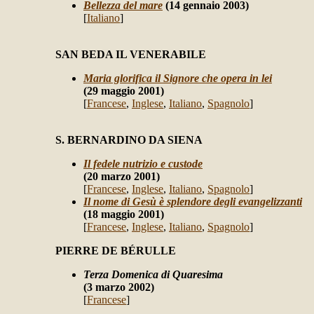
Bellezza del mare
(14 gennaio 2003)
[
Italiano
]
SAN BEDA IL VENERABILE
Maria glorifica il Signore che opera in lei
(29 maggio 2001)
[
Francese
,
Inglese
,
Italiano
,
Spagnolo
]
S. BERNARDINO DA SIENA
Il fedele nutrizio e custode
(20 marzo 2001)
[
Francese
,
Inglese
,
Italiano
,
Spagnolo
]
Il nome di Gesù è splendore degli evangelizzanti
(18 maggio 2001)
[
Francese
,
Inglese
,
Italiano
,
Spagnolo
]
PIERRE DE BÉRULLE
Terza Domenica di Quaresima
(3 marzo 2002)
[
Francese
]