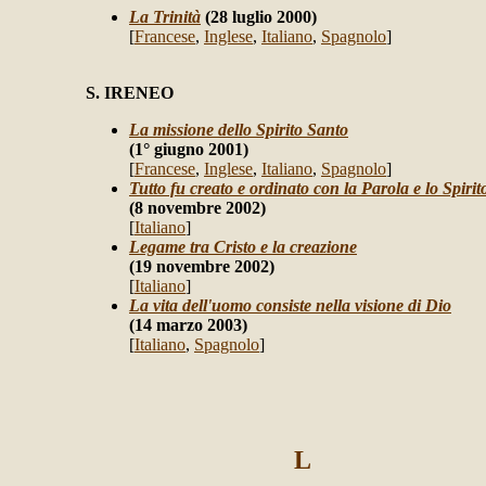
La Trinità
(28 luglio 2000)
[
Francese
,
Inglese
,
Italiano
,
Spagnolo
]
S. IRENEO
La missione dello Spirito Santo
(1° giugno 2001)
[
Francese
,
Inglese
,
Italiano
,
Spagnolo
]
Tutto fu creato e ordinato con la Parola e lo Spirit
(8 novembre 2002)
[
Italiano
]
Legame tra Cristo e la creazione
(19 novembre 2002)
[
Italiano
]
La vita dell'uomo consiste nella visione di Dio
(14 marzo 2003)
[
Italiano
,
Spagnolo
]
L