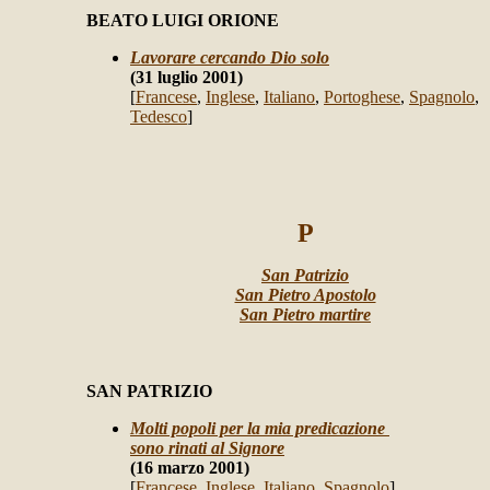
BEATO LUIGI ORIONE
Lavorare cercando Dio solo
(31 luglio 2001)
[
Francese
,
Inglese
,
Italiano
,
Portoghese
,
Spagnolo
,
Tedesco
]
P
San Patrizio
San Pietro Apostolo
San Pietro martire
SAN PATRIZIO
Molti popoli per la mia predicazione
sono rinati al Signore
(16 marzo 2001)
[
Francese
,
Inglese
,
Italiano
,
Spagnolo
]