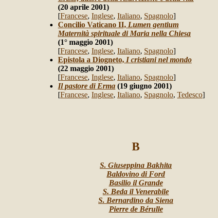
(20 aprile 2001)
[
Francese
,
Inglese
,
Italiano
,
Spagnolo
]
Concilio Vaticano II,
Lumen gentium
Maternità spirituale di Maria nella Chiesa
(1° maggio 2001)
[
Francese
,
Inglese
,
Italiano
,
Spagnolo
]
Epistola a Diogneto,
I cristiani nel mondo
(22 maggio 2001)
[
Francese
,
Inglese
,
Italiano
,
Spagnolo
]
Il pastore di Erma
(19 giugno 2001)
[
Francese
,
Inglese
,
Italiano
,
Spagnolo
,
Tedesco
]
B
S. Giuseppina Bakhita
Baldovino di Ford
Basilio il Grande
S. Beda il Venerabile
S. Bernardino da Siena
Pierre de Bérulle