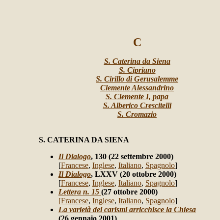
C
S. Caterina da Siena
S. Cipriano
S. Cirillo di Gerusalemme
Clemente Alessandrino
S. Clemente I, papa
S. Alberico Crescitelli
S. Cromazio
S. CATERINA DA SIENA
Il Dialogo
, 130 (22 settembre 2000)
[
Francese
,
Inglese
,
Italiano
,
Spagnolo
]
Il Dialogo
,
LXXV (20 ottobre 2000)
[
Francese
,
Inglese
,
Italiano
,
Spagnolo
]
Lettera n. 15
(27 ottobre 2000)
[Francese
,
Inglese
,
Italiano
,
Spagnolo
]
La varietà dei carismi arricchisce la Chiesa
(26 gennaio 2001)