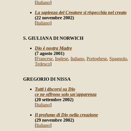
[
Italiano
]
La sapienza del Creatore si rispecchia nel creato
(22 novembre 2002)
[
Italiano
]
S. GIULIANA DI NORWICH
Dio è nostra Madre
(7 agosto 2001)
[
Francese
,
Inglese
,
Italiano
,
Portoghese
,
Spagnolo
,
Tedesco
]
GREGORIO DI NISSA
Tutti i discorsi su Dio
ce ne offrono solo un'apparenza
(20 settembre 2002)
[
Italiano
]
Il profumo di Dio nella creazione
(29 novembre 2002)
[
Italiano
]