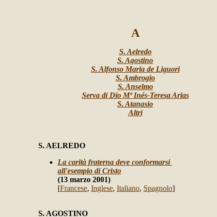
A
S. Aelredo
S. Agostino
S. Alfonso Maria de Liguori
S. Ambrogio
S. Anselmo
Serva di Dio Mª Inés-Teresa Arias
S. Atanasio
Altri
S. AELREDO
La carità fraterna deve conformarsi
all'esempio di Cristo
(13 marzo 2001)
[
Francese
,
Inglese
,
Italiano
,
Spagnolo
]
S. AGOSTINO