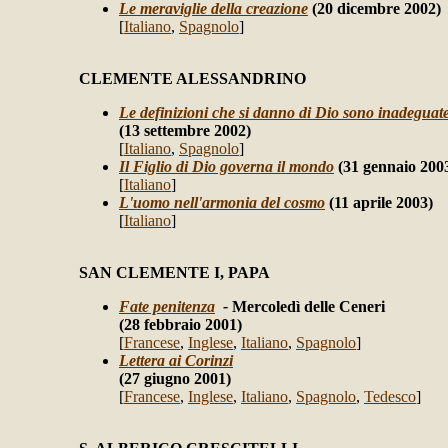
Le meraviglie della creazione
(20 dicembre 2002)
[
Italiano
,
Spagnolo
]
CLEMENTE ALESSANDRINO
Le definizioni che si danno di Dio sono inadeguat
(13 settembre 2002)
[
Italiano
,
Spagnolo
]
Il Figlio di Dio governa il mondo
(31 gennaio 200
[
Italiano
]
L'uomo nell'armonia del cosmo
(11 aprile 2003)
[
Italiano
]
SAN CLEMENTE I, P
APA
Fate penitenza
-
Mercoledì delle Ceneri
(28 febbraio 2001)
[
Francese
,
Inglese
,
Italiano
,
Spagnolo
]
Lettera ai Corinzi
(27 giugno 2001)
[
Francese
,
Inglese
,
Italiano
,
Spagnolo
,
Tedesco
]