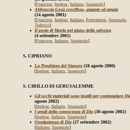
[
Francese
,
Inglese
,
Italiano
,
Spagnolo
]
Abbraccia Gesù crocifisso, amante ed amato
(14 agosto 2001)
[
Francese
,
Inglese
,
Italiano
,
Portoghese
,
Spagnolo
,
Tedesco
]
Il posto di Maria nel piano della salvezza
(4 settembre 2001)
[
Francese
,
Italiano
,
Spagnolo
]
S. CIPRIANO
La Preghiera del Signore
(18 agosto 2000)
[
Inglese
,
Italiano
,
Spagnolo
]
S. CIRILLO DI GERUSALEMME
Gli occhi materiali sono inutili per contemplare Di
agosto 2002)
[
Inglese
,
Italiano
,
Spagnolo
]
I gradi della conoscenza di Dio
(30 agosto 2002)
[
Inglese
,
Italiano
,
Spagnolo
]
Onnipotenza di Dio
(27 settembre 2002)
[
Italiano
,
Spagnolo
]