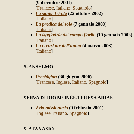
(9 dicembre 2001)
[
Francese
,
Italiano
,
Spagnolo
]
La santa Trinità
(22 ottobre 2002)
[
Italiano
]
La predica del sole
(7 gennaio 2003)
[
Italiano
]
La leggiadria del campo fiorito
(10 gennaio 2003)
[
Italiano
]
La creazione dell'uomo
(4 marzo 2003)
[
Italiano
]
S. ANSELMO
Proslògion
(30 giugno 2000)
[
Francese
,
Inglese
,
Italiano
,
Spagnolo
]
SERVA DI DIO Mª INÉS-TERESA ARIAS
Zelo missionario
(9 febbraio 2001)
[
Inglese
,
Italiano
,
Spagnolo
]
S. ATANASIO