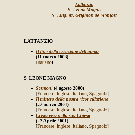
Lattanzio
S. Leone Magno
S. Luigi M. Grignion de Monfort
LATTANZIO
Il fine della creazione dell'uomo
(11 marzo 2003)
[
Italiano
]
S. LEONE MAGNO
Sermoni
(4 agosto 2000)
[
Francese
,
Inglese
,
Italiano
,
Spagnolo
]
Il mistero della nostra riconciliazione
(27 marzo 2001)
[
Francese
,
Inglese
,
Italiano
,
Spagnolo
]
Cristo vivo nella sua Chiesa
(27 Aprile 2001)
[
Francese
,
Inglese
,
Italiano
,
Spagnolo
]