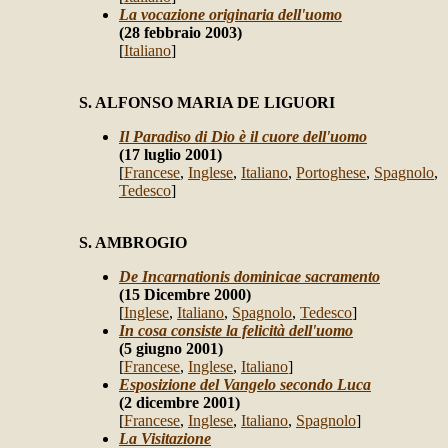
La vocazione originaria dell'uomo
(28 febbraio 2003)
[
Italiano
]
S. ALFONSO MARIA DE LIGUORI
Il Paradiso di Dio è il cuore dell'uomo
(17 luglio 2001)
[
Francese
,
Inglese
,
Italiano
,
Portoghese
,
Spagnolo
,
Tedesco
]
S. AMBRO
GIO
De Incarnationis dominicae sacramento
(15 Dicembre 2000)
[
Inglese
,
Italiano
,
Spagnolo
,
Tedesco
]
In cosa consiste la felicità dell'uomo
(5 giugno 2001)
[
Francese
,
Inglese
,
Italiano
]
Esposizione del Vangelo secondo Luca
(2 dicembre 2001)
[
Francese
,
Inglese
,
Italiano
,
Spagnolo
]
La Visitazione