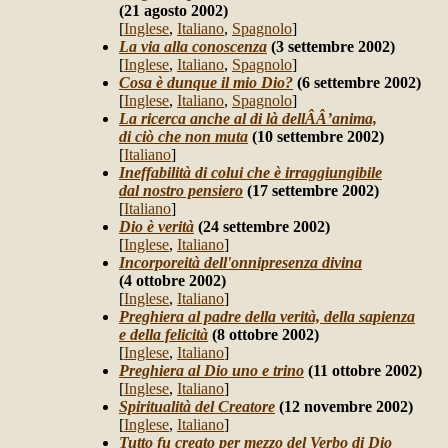
(21 agosto 2002)
[
Inglese
,
Italiano
,
Spagnolo
]
La via alla conoscenza
(3 settembre 2002)
[
Inglese
,
Italiano
,
Spagnolo
]
Cosa è dunque il mio Dio?
(6 settembre 2002)
[
Inglese
,
Italiano
,
Spagnolo
]
La ricerca anche al di là dellÂÂ’anima,
di ciò che non muta
(10 settembre 2002)
[
Italiano
]
Ineffabilità di colui che è irraggiungibile
dal nostro pensiero
(17 settembre 2002)
[
Italiano
]
Dio è verità
(24 settembre 2002)
[
Inglese
,
Italiano
]
Incorporeità dell'onnipresenza divina
(4 ottobre 2002)
[
Inglese
,
Italiano
]
Preghiera al padre della verità, della sapienza
e della felicità
(8 ottobre 2002)
[
Inglese
,
Italiano
]
Preghiera al Dio uno e trino
(11 ottobre 2002)
[
Inglese
,
Italiano
]
Spiritualità del Creatore
(12 novembre 2002)
[
Inglese
,
Italiano
]
Tutto fu creato per mezzo del Verbo di Dio