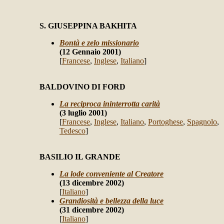
S. GIUSEPPINA BAKHITA
Bontà e zelo missionario
(12 Gennaio 2001)
[
Francese
,
Inglese
,
Italiano
]
BALDOVINO DI FORD
La reciproca ininterrotta carità
(3 luglio 2001)
[
Francese
,
Inglese
,
Italiano
,
Portoghese
,
Spagnolo
,
Tedesco
]
BASILIO IL GRANDE
La lode conveniente al Creatore
(13 dicembre 2002)
[
Italiano
]
Grandiosità e bellezza della luce
(31 dicembre 2002)
[
Italiano
]