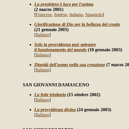
La preghiera è luce per l'anima
(2 marzo 2001)
[
Francese
,
Inglese
,
Italiano
,
Spagnolo
]
Glorificazione di Dio per la bellezza del creato
(21 gennaio 2003)
[
Italiano
]
Solo la provvidenza può spiegare
il funzionamento del mondo
(18 gennaio 2003)
[
Italiano
]
Dignità dell'uomo nella sua creazione
(7 marzo 2
[
Italiano
]
SAN GIOVANNI DAMASCENO
La fede trinitaria
(15 ottobre 2002)
[
Italiano
]
La provvidenza divina
(24 gennaio 2003)
[
Italiano
]