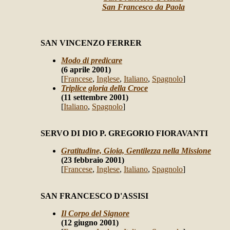
San Francesco da Paola
SAN VINCENZO FERRER
Modo di predicare
(6 aprile 2001)
[
Francese
,
Inglese
,
Italiano
,
Spagnolo
]
Triplice gloria della Croce
(11 settembre 2001)
[
Italiano
,
Spagnolo
]
SERVO DI DIO P. GREGORIO FIORAVANTI
Gratitudine, Gioia, Gentilezza nella Missione
(23 febbraio 2001)
[
Francese
,
Inglese
,
Italiano
,
Spagnolo
]
SAN FRANCESCO D'ASSISI
Il Corpo del Signore
(12 giugno 2001)