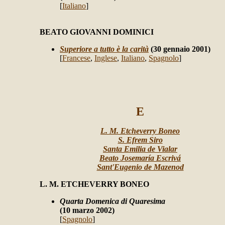
[
Italiano
]
BEATO GIOVANNI DOMINICI
Superiore a tutto è la carità
(30 gennaio 2001)
[
Francese
,
Inglese
,
Italiano
,
Spagnolo
]
E
L. M. Etcheverry Boneo
S. Efrem Siro
Santa Emilia de Vialar
Beato Josemaría Escrivá
Sant'Eugenio de Mazenod
L. M. ETCHEVERRY BONEO
Quarta Domenica di Quaresima
(10 marzo 2002)
[
Spagnolo
]