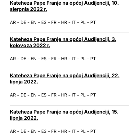
Kateheza Pape Franje na općoj Audijenciji, 10.
sierpnia 2022 r.
-
-
-
-
-
-
-
-
AR
DE
EN
ES
FR
HR
IT
PL
PT
Kateheza Pape Franje na općoj Audijenciji, 3.
kolovoza 2022 r.
-
-
-
-
-
-
-
-
AR
DE
EN
ES
FR
HR
IT
PL
PT
Kateheza Pape Franje na općoj Audijenciji, 22.
lipnja 2022.
-
-
-
-
-
-
-
-
AR
DE
EN
ES
FR
HR
IT
PL
PT
Kateheza Pape Franje na općoj Audijenciji, 15.
lipnja 2022.
-
-
-
-
-
-
-
-
AR
DE
EN
ES
FR
HR
IT
PL
PT