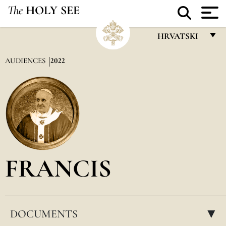
The
HOLY SEE
HRVATSKI
FRANÇAIS
AUDIENCES
2022
ENGLISH
ITALIANO
PORTUGUÊS
ESPAÑOL
DEUTSCH
FRANCIS
POLSKI
العربيّة
DOCUMENTS
中文
▸