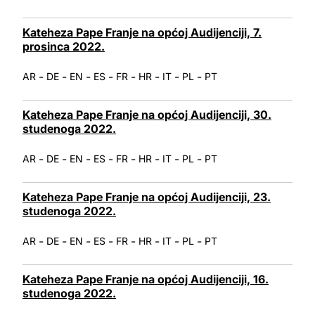
Kateheza Pape Franje na općoj Audijenciji, 7.
prosinca 2022.
-
-
-
-
-
-
-
-
AR
DE
EN
ES
FR
HR
IT
PL
PT
Kateheza Pape Franje na općoj Audijenciji, 30.
studenoga 2022.
-
-
-
-
-
-
-
-
AR
DE
EN
ES
FR
HR
IT
PL
PT
Kateheza Pape Franje na općoj Audijenciji, 23.
studenoga 2022.
-
-
-
-
-
-
-
-
AR
DE
EN
ES
FR
HR
IT
PL
PT
Kateheza Pape Franje na općoj Audijenciji, 16.
studenoga 2022.