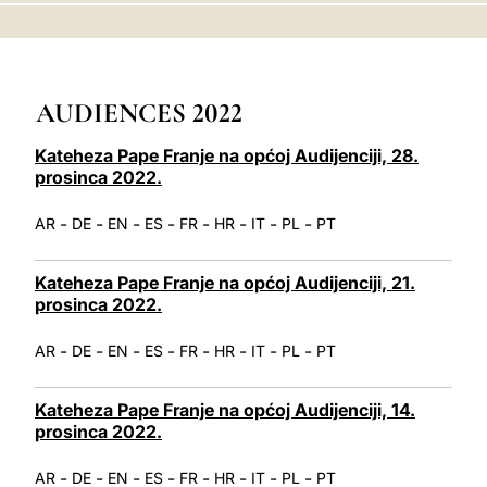
LATINE
AUDIENCES 2022
Kateheza Pape Franje na općoj Audijenciji, 28.
prosinca 2022.
-
-
-
-
-
-
-
-
AR
DE
EN
ES
FR
HR
IT
PL
PT
Kateheza Pape Franje na općoj Audijenciji, 21.
prosinca 2022.
-
-
-
-
-
-
-
-
AR
DE
EN
ES
FR
HR
IT
PL
PT
Kateheza Pape Franje na općoj Audijenciji, 14.
prosinca 2022.
-
-
-
-
-
-
-
-
AR
DE
EN
ES
FR
HR
IT
PL
PT