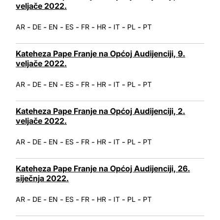
veljače 2022.
-
-
-
-
-
-
-
-
AR
DE
EN
ES
FR
HR
IT
PL
PT
Kateheza Pape Franje na Općoj Audijenciji, 9.
veljače 2022.
-
-
-
-
-
-
-
-
AR
DE
EN
ES
FR
HR
IT
PL
PT
Kateheza Pape Franje na Općoj Audijenciji, 2.
veljače 2022.
-
-
-
-
-
-
-
-
AR
DE
EN
ES
FR
HR
IT
PL
PT
Kateheza Pape Franje na Općoj Audijenciji, 26.
siječnja 2022.
-
-
-
-
-
-
-
-
AR
DE
EN
ES
FR
HR
IT
PL
PT