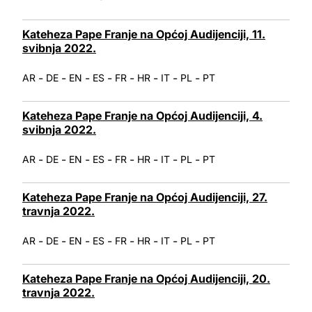
Kateheza Pape Franje na Općoj Audijenciji, 11.
svibnja 2022.
-
-
-
-
-
-
-
-
AR
DE
EN
ES
FR
HR
IT
PL
PT
Kateheza Pape Franje na Općoj Audijenciji, 4.
svibnja 2022.
-
-
-
-
-
-
-
-
AR
DE
EN
ES
FR
HR
IT
PL
PT
Kateheza Pape Franje na Općoj Audijenciji, 27.
travnja 2022.
-
-
-
-
-
-
-
-
AR
DE
EN
ES
FR
HR
IT
PL
PT
Kateheza Pape Franje na Općoj Audijenciji, 20.
travnja 2022.