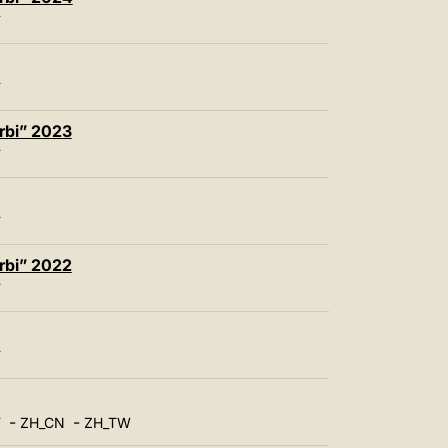
中文
T
LATINE
T
rbi” 2023
T
T
rbi” 2022
T
T
-
-
T
ZH_CN
ZH_TW