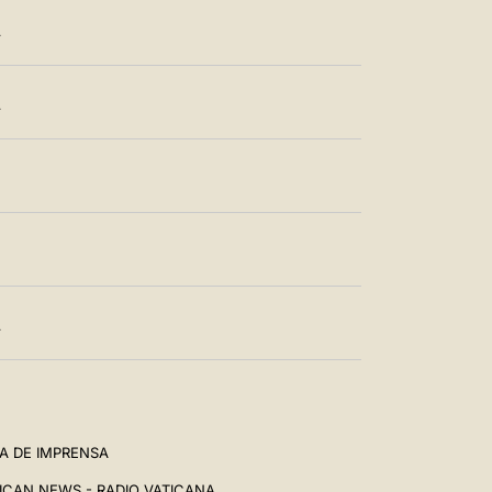
T
T
T
A DE IMPRENSA
ICAN NEWS - RADIO VATICANA