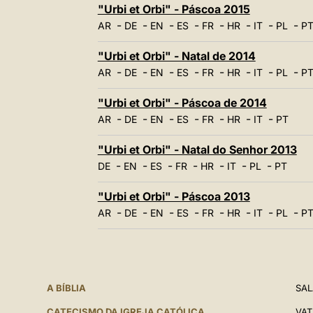
"Urbi et Orbi" - Páscoa 2015
-
-
-
-
-
-
-
-
AR
DE
EN
ES
FR
HR
IT
PL
P
"Urbi et Orbi" - Natal de 2014
-
-
-
-
-
-
-
-
AR
DE
EN
ES
FR
HR
IT
PL
P
"Urbi et Orbi" - Páscoa de 2014
-
-
-
-
-
-
-
AR
DE
EN
ES
FR
HR
IT
PT
"Urbi et Orbi" - Natal do Senhor 2013
-
-
-
-
-
-
-
DE
EN
ES
FR
HR
IT
PL
PT
"Urbi et Orbi" - Páscoa 2013
-
-
-
-
-
-
-
-
AR
DE
EN
ES
FR
HR
IT
PL
P
A BÍBLIA
SAL
CATECISMO DA IGREJA CATÓLICA
VAT