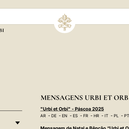
BI
MENSAGENS URBI ET ORB
"Urbi et Orbi" - Páscoa 2025
-
-
-
-
-
-
-
-
AR
DE
EN
ES
FR
HR
IT
PL
P
Mensagem de Natal e Bênção “Urbi et O