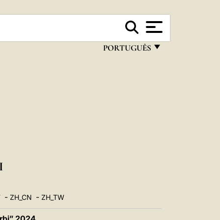
PORTUGUÊS
FRANÇAIS
ENGLISH
ITALIANO
PORTUGUÊS
ESPAÑOL
DEUTSCH
I
POLSKI
-
-
T
ZH_CN
ZH_TW
العربيّة
rbi” 2024