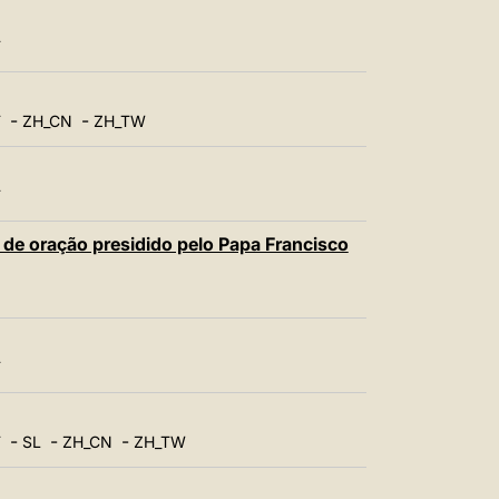
T
-
-
T
ZH_CN
ZH_TW
T
 de oração presidido pelo Papa Francisco
T
-
-
-
T
SL
ZH_CN
ZH_TW