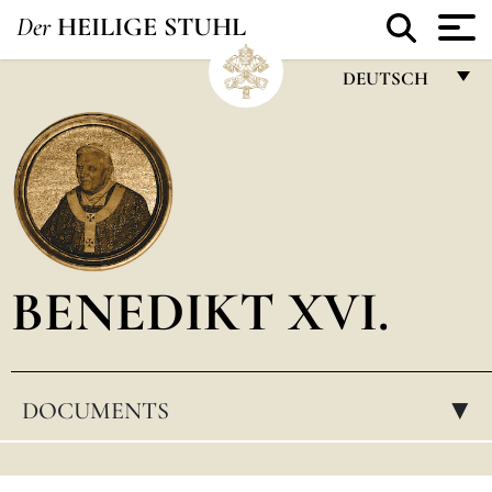
Der
HEILIGE STUHL
DEUTSCH
FRANÇAIS
ENGLISH
ITALIANO
PORTUGUÊS
BENEDIKT XVI.
ESPAÑOL
DEUTSCH
POLSKI
DOCUMENTS
▸
العربيّة
中文