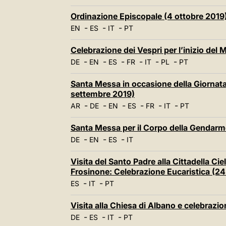
Ordinazione Episcopale (4 ottobre 2019
-
-
-
EN
ES
IT
PT
Celebrazione dei Vespri per l’inizio del
-
-
-
-
-
-
DE
EN
ES
FR
IT
PL
PT
Santa Messa in occasione della Giornata
settembre 2019)
-
-
-
-
-
-
AR
DE
EN
ES
FR
IT
PT
Santa Messa per il Corpo della Gendarm
-
-
-
DE
EN
ES
IT
Visita del Santo Padre alla Cittadella Ci
Frosinone: Celebrazione Eucaristica (2
-
-
ES
IT
PT
Visita alla Chiesa di Albano e celebrazi
-
-
-
DE
ES
IT
PT