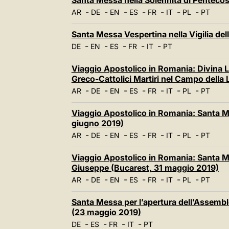
Santa Messa nella Solennità di Pentecos
-
-
-
-
-
-
-
AR
DE
EN
ES
FR
IT
PL
PT
Santa Messa Vespertina nella Vigilia del
-
-
-
-
-
DE
EN
ES
FR
IT
PT
Viaggio Apostolico in Romania: Divina L
Greco-Cattolici Martiri nel Campo della L
-
-
-
-
-
-
-
AR
DE
EN
ES
FR
IT
PL
PT
Viaggio Apostolico in Romania: Santa M
giugno 2019)
-
-
-
-
-
-
-
AR
DE
EN
ES
FR
IT
PL
PT
Viaggio Apostolico in Romania: Santa Me
Giuseppe (Bucarest, 31 maggio 2019)
-
-
-
-
-
-
-
AR
DE
EN
ES
FR
IT
PL
PT
Santa Messa per l’apertura dell’Assembl
(23 maggio 2019)
-
-
-
-
DE
ES
FR
IT
PT