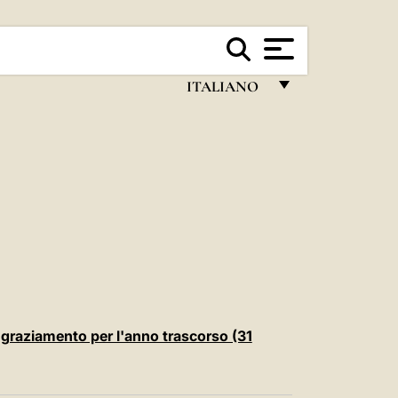
ITALIANO
FRANÇAIS
ENGLISH
ITALIANO
PORTUGUÊS
ESPAÑOL
DEUTSCH
POLSKI
ngraziamento per l'anno trascorso (31
العربيّة