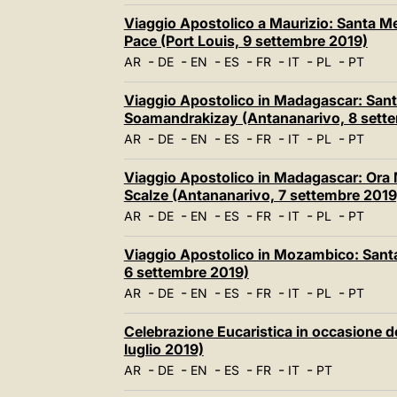
Viaggio Apostolico a Maurizio: Santa M
Pace (Port Louis, 9 settembre 2019)
-
-
-
-
-
-
-
AR
DE
EN
ES
FR
IT
PL
PT
Viaggio Apostolico in Madagascar: San
Soamandrakizay (Antananarivo, 8 sett
-
-
-
-
-
-
-
AR
DE
EN
ES
FR
IT
PL
PT
Viaggio Apostolico in Madagascar: Ora 
Scalze (Antananarivo, 7 settembre 2019
-
-
-
-
-
-
-
AR
DE
EN
ES
FR
IT
PL
PT
Viaggio Apostolico in Mozambico: Santa
6 settembre 2019)
-
-
-
-
-
-
-
AR
DE
EN
ES
FR
IT
PL
PT
Celebrazione Eucaristica in occasione de
luglio 2019)
-
-
-
-
-
-
AR
DE
EN
ES
FR
IT
PT