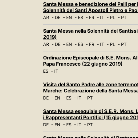
Santa Messa e benedizione dei Palli per 
Solennità dei Santi Apostoli Pietro e Pa
-
-
-
-
-
-
-
AR
DE
EN
ES
FR
IT
PL
PT
Santa Messa nella Solennità del Santiss
2019)
-
-
-
-
-
-
-
AR
DE
EN
ES
FR
IT
PL
PT
Ordinazione Episcopale di S.E. Mons. Al
Papa Francesco (22 giugno 2019)
-
ES
IT
Visita del Santo Padre alle zone terrem
Marche: Celebrazione della Santa Mess
-
-
-
-
DE
EN
ES
IT
PT
Santa Messa esequiale di S.E.R. Mons. 
i Rappresentanti Pontifici (15 giugno 20
-
-
-
-
DE
EN
ES
IT
PT