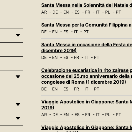
Santa Messa nella Solennità del Natale 
-
-
-
-
-
-
-
AR
DE
EN
ES
FR
IT
PL
PT
Santa Messa per la Comunità Filippina 
-
-
-
-
DE
EN
ES
IT
PT
Santa Messa in occasione della Festa de
dicembre 2019)
-
-
-
-
-
DE
EN
ES
FR
IT
PT
Celebrazione eucaristica in rito zairese
occasione del 25.mo anniversario della n
congolese di Roma (1 dicembre 2019)
-
-
-
-
-
DE
EN
ES
FR
IT
PT
Viaggio Apostolico in Giappone: Sant
2019)
-
-
-
-
-
-
-
AR
DE
EN
ES
FR
IT
PL
PT
Viaggio Apostolico in Giappone: Santa M