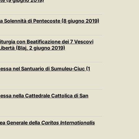
te (9 giugno 2019)
la Solennità di Pentecoste (8 giugno 2019)
iturgia con Beatificazione dei 7 Vescovi
ibertà (Blaj, 2 giugno 2019)
essa nel Santuario di Sumuleu-Ciuc (1
ssa nella Cattedrale Cattolica di San
ea Generale della
Caritas Internationalis