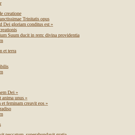
r
de creatione
nctissimae Trinitatis opus
 Dei gloriam conditus est »
reationis
ium Suum ducit in rem: divina providentia
um
 et terra
bilis
um
nem Dei »
t anima unus »
et feminam creavit eos »
radiso
um
s
it peccatum, superabundavit gratia