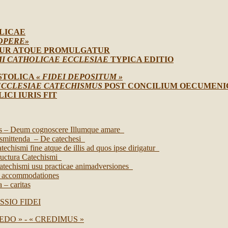
LICAE
OPERE»
TUR ATQUE PROMULGATUR
I CATHOLICAE ECCLESIAE
TYPICA EDITIO
STOLICA
« FIDEI DEPOSITUM »
ECCLESIAE CATECHISMUS
POST CONCILIUM OECUMENI
ICI IURIS FIT
is – Deum cognoscere Illumque amare
nsmittenda – De catechesi
echismi fine atque de illis ad quos ipse dirigatur
ructura Catechismi
atechismi usu practicae animadversiones
e accommodationes
 – caritas
SIO FIDEI
EDO » - « CREDIMUS »