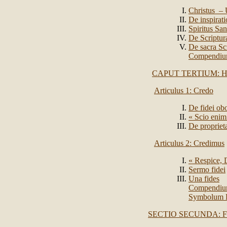
Christus – 
De inspirati
Spiritus San
De Scriptu
De sacra Scr
Compendi
CAPUT TERTIUM: 
Articulus 1: Credo
De fidei ob
« Scio enim 
De proprieta
Articulus 2: Credimus
« Respice, 
Sermo fidei
Una fides
Compendi
Symbolum F
SECTIO SECUNDA: F