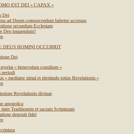
MO EST DEI « CAPAX »
o Dei
ibus ad Deum cognoscendum habetur accessus
nitione secundum Ecclesiam
e Deo loquendum?
um
 DEUS HOMINI OCCURRIT
atione Dei
evelat « benevolum consilium »
 periodi
us « mediator simul et plenitudo totius Revelationis »
um
issione Revelationis divinae
ne apostolica
e inter Traditionem et sacram Scripturam
atione depositi fidei
um
criptura