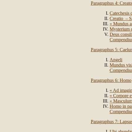
Paragraphus 4: Creato
Catechesis 
Creatio – Sa
« Mundus ad
Mysterium c
Deus consil
Compendi
Paragraphus 5: Caelum
Angeli
Mundus visi
Compendi
Paragraphus 6: Homo
« Ad imagi
« Corpore e
« Masculum 
Homo in pa
Compendi
Paragraphus 7: Lapsu
Ubi abundav