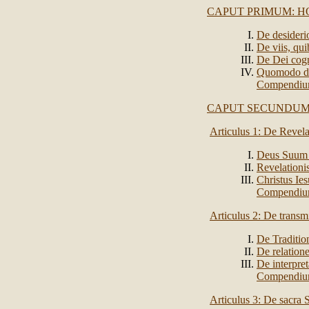
CAPUT PRIMUM: HO
De desideri
De viis, qu
De Dei cog
Quomodo d
Compendi
CAPUT SECUNDUM:
Articulus 1: De Revel
Deus Suum r
Revelationis
Christus Ies
Compendi
Articulus 2: De transm
De Traditio
De relation
De interpret
Compendi
Articulus 3: De sacra S