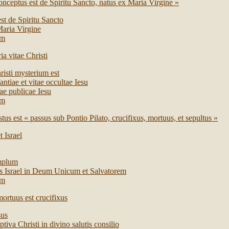
onceptus est de Spiritu Sancto, natus ex Maria Virgine »
st de Spiritu Sancto
Maria Virgine
um
a vitae Christi
risti mysterium est
antiae et vitae occultae Iesu
ae publicae Iesu
um
stus est « passus sub Pontio Pilato, crucifixus, mortuus, et sepultus »
t Israel
emplum
des Israel in Deum Unicum et Salvatorem
um
ortuus est crucifixus
sus
iva Christi in divino salutis consilio