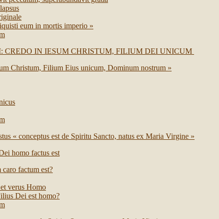
lapsus
iginale
iquisti eum in mortis imperio »
um
 CREDO IN IESUM CHRISTUM, FILIUM DEI UNICUM
Iesum Christum, Filium Eius unicum, Dominum nostrum »
nicus
um
stus « conceptus est de Spiritu Sancto, natus ex Maria Virgine »
 Dei homo factus est
caro factum est?
 et verus Homo
lius Dei est homo?
um