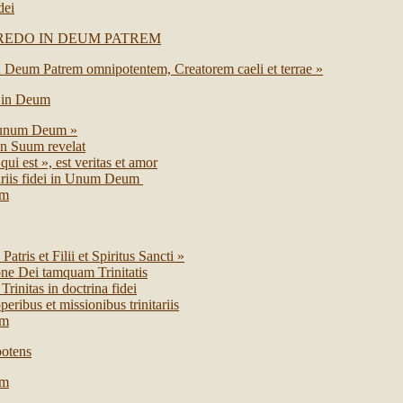
dei
REDO IN DEUM PATREM
n Deum Patrem omnipotentem, Creatorem caeli et terrae »
 in Deum
 unum Deum »
 Suum revelat
qui est », est veritas et amor
ariis fidei in Unum Deum
um
Patris et Filii et Spiritus Sancti »
one Dei tamquam Trinitatis
Trinitas in doctrina fidei
peribus et missionibus trinitariis
um
otens
um