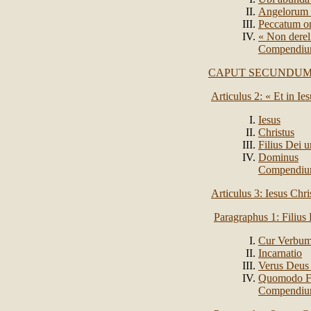
Angelorum 
Peccatum or
« Non derel
Compendi
CAPUT SECUNDUM:
Articulus 2: « Et in 
Iesus
Christus
Filius Dei u
Dominus
Compendi
Articulus 3: Iesus Chri
Paragraphus 1: Filius
Cur Verbum 
Incarnatio
Verus Deus
Quomodo Fi
Compendi