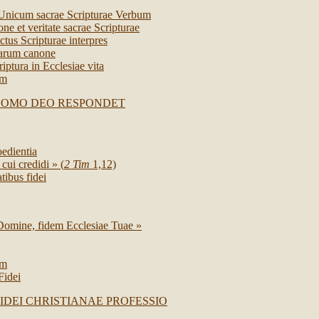
Unicum sacrae Scripturae Verbum
one et veritate sacrae Scripturae
ctus Scripturae interpres
rarum canone
iptura in Ecclesiae vita
um
HOMO DEO RESPONDET
oedientia
cui credidi » (
2 Tim
1,12)
tibus fidei
Domine, fidem Ecclesiae Tuae »
um
idei
IDEI CHRISTIANAE PROFESSIO