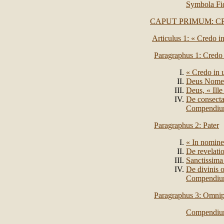
Symbola Fi
CAPUT PRIMUM: C
Articulus 1: « Credo i
Paragraphus 1: Credo
« Credo in
Deus Nomen
Deus, « Ille 
De consect
Compendi
Paragraphus 2: Pater
« In nomine 
De revelati
Sanctissima 
De divinis o
Compendi
Paragraphus 3: Omnip
Compendi