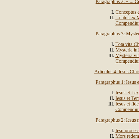
Paragraphus 2: « ... C
Conceptus e
...natus ex 
Compendi
Paragraphus 3: Mysteri
Tota vita Ch
Mysteria inf
Mysteria vit
Compendi
Articulus 4: Iesus Chri
Paragraphus 1: Iesus e
Iesus et Lex
Iesus et T
Iesus et fi
Compendi
Paragraphus 2: Iesus m
Iesu proces
Mors redempt