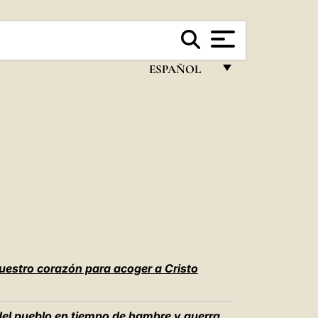
ESPAÑOL
FRANÇAIS
ENGLISH
ITALIANO
PORTUGUÊS
ESPAÑOL
DEUTSCH
POLSKI
estro corazón para acoger a Cristo
العربيّة
el pueblo en tiempo de hambre y guerra