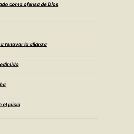
cado como ofensa de Dios
a renovar la alianza
 redimido
iña
 el juicio