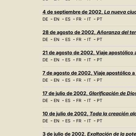
4 de septiembre de 2002,
La nueva ciu
-
-
-
-
-
DE
EN
ES
FR
IT
PT
28 de agosto de 2002,
Añoranza del te
-
-
-
-
-
DE
EN
ES
FR
IT
PT
21 de agosto de 2002, Viaje apostólico 
-
-
-
-
-
DE
EN
ES
FR
IT
PT
7 de agosto de 2002, Viaje apostólico 
-
-
-
-
-
DE
EN
ES
FR
IT
PT
17 de julio de 2002,
Glorificación de Di
-
-
-
-
-
DE
EN
ES
FR
IT
PT
10 de julio de 2002,
Toda la creación al
-
-
-
-
-
DE
EN
ES
FR
IT
PT
3 de julio de 2002,
Exaltación de la pot