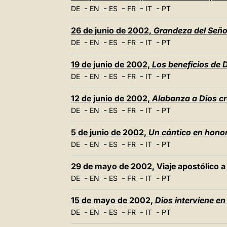
-
-
-
-
-
DE
EN
ES
FR
IT
PT
26 de junio de 2002,
Grandeza del Seño
-
-
-
-
-
DE
EN
ES
FR
IT
PT
19 de junio de 2002,
Los beneficios de 
-
-
-
-
-
DE
EN
ES
FR
IT
PT
12 de junio de 2002,
Alabanza a Dios c
-
-
-
-
-
DE
EN
ES
FR
IT
PT
5 de junio de 2002,
Un cántico en honor
-
-
-
-
-
DE
EN
ES
FR
IT
PT
29 de mayo de 2002, Viaje apostólico a
-
-
-
-
-
DE
EN
ES
FR
IT
PT
15 de mayo de 2002,
Dios interviene en 
-
-
-
-
-
DE
EN
ES
FR
IT
PT