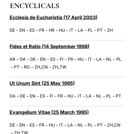
ENCYCLICALS
LATINE
Ecclesia de Eucharistia (17 April 2003)
-
-
-
-
-
-
-
-
-
-
DE
EN
ES
FR
HR
HU
IT
LA
PL
PT
ZH
Fides et Ratio (14 September 1998)
-
-
-
-
-
-
-
-
-
-
-
AR
DA
DE
EN
ES
FI
FR
HU
IT
LA
NL
PL
-
-
-
-
PT
RO
ZH_CN
ZH_TW
Ut Unum Sint (25 May 1995)
-
-
-
-
-
-
-
-
-
-
-
DA
DE
EN
ES
FI
FR
HU
IT
LA
NL
PL
PT
Evangelium Vitae (25 March 1995)
-
-
-
-
-
-
-
-
-
-
DE
EN
ES
FR
HU
IT
LA
NL
PL
PT
ZH_CN
-
ZH_TW