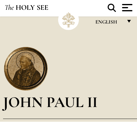
The
HOLY SEE
ENGLISH
FRANÇAIS
ENGLISH
ITALIANO
PORTUGUÊS
ESPAÑOL
DEUTSCH
JOHN PAUL II
POLSKI
العربيّة
中文