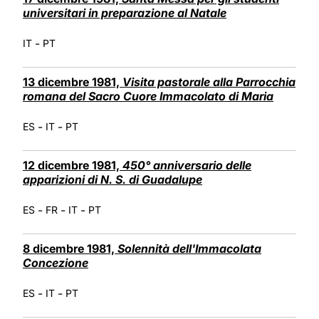
universitari in preparazione al Natale
-
IT
PT
13 dicembre 1981,
Visita pastorale alla Parrocchia
romana del Sacro Cuore Immacolato di Maria
-
-
ES
IT
PT
12 dicembre 1981,
450° anniversario delle
apparizioni di N. S. di Guadalupe
-
-
-
ES
FR
IT
PT
8 dicembre 1981,
Solennità dell'Immacolata
Concezione
-
-
ES
IT
PT