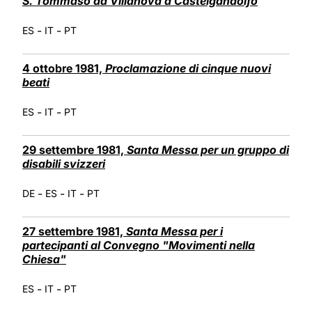
S. Tommaso da Villanova a Castelgandolfo
-
-
ES
IT
PT
4 ottobre 1981,
Proclamazione di cinque nuovi
beati
-
-
ES
IT
PT
29 settembre 1981,
Santa Messa per un gruppo di
disabili svizzeri
-
-
-
DE
ES
IT
PT
27 settembre 1981,
Santa Messa per i
partecipanti al Convegno "Movimenti nella
Chiesa"
-
-
ES
IT
PT