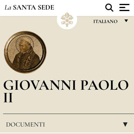
La
SANTA SEDE
ITALIANO
FRANÇAIS
ENGLISH
ITALIANO
PORTUGUÊS
GIOVANNI PAOLO
ESPAÑOL
II
DEUTSCH
POLSKI
العربيّة
DOCUMENTI
▸
中文