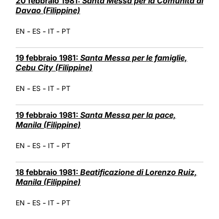
20 febbraio 1981:
Santa Messa per la Comunità di
Davao (Filippine)
-
-
-
EN
ES
IT
PT
19 febbraio 1981:
Santa Messa per le famiglie,
Cebu City (Filippine)
-
-
-
EN
ES
IT
PT
19 febbraio 1981:
Santa Messa per la pace,
Manila (Filippine)
-
-
-
EN
ES
IT
PT
18 febbraio 1981:
Beatificazione di Lorenzo Ruiz,
Manila (Filippine)
-
-
-
EN
ES
IT
PT