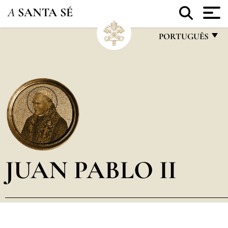
A
SANTA SÉ
PORTUGUÊS
FRANÇAIS
ENGLISH
ITALIANO
PORTUGUÊS
ESPAÑOL
DEUTSCH
JUAN PABLO II
POLSKI
العربيّة
中文