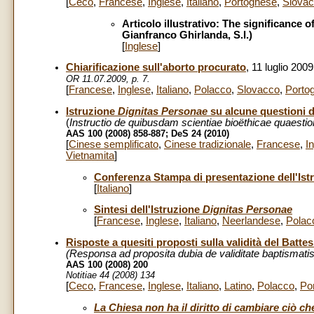
[
Ceco
,
Francese
,
Inglese
,
Italiano
,
Portoghese
,
Slova
Articolo illustrativo: The significance 
Gianfranco Ghirlanda, S.I.)
[
Inglese
]
Chiarificazione sull'aborto procurato
, 11 luglio 2009
OR 11.07.2009, p. 7.
[
Francese
,
Inglese
,
Italiano
,
Polacco
,
Slovacco
,
Porto
Istruzione
Dignitas Personae
su alcune questioni d
(
Instructio de quibusdam scientiae bioëthicae quaesti
AAS 100 (2008) 858-887; DeS 24 (2010)
[
Cinese semplificato
,
Cinese tradizionale
,
Francese
,
I
Vietnamita
]
Conferenza Stampa di presentazione dell'Ist
[
Italiano
]
Sintesi dell'Istruzione
Dignitas Personae
[
Francese
,
Inglese
,
Italiano
,
Neerlandese
,
Polac
Risposte a quesiti proposti sulla validità del Batte
(Responsa ad proposita dubia de validitate baptismati
AAS 100 (2008) 200
Notitiae 44 (2008) 134
[
Ceco
,
Francese
,
Inglese
,
Italiano
,
Latino
,
Polacco
,
Po
La Chiesa non ha il diritto di cambiare ciò che