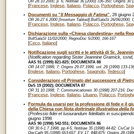
OR 28.10.2000, p. 6; Notitiae 36 (2000) 336-350
; Origins 30 
[
Francese
,
Inglese
,
Italiano
,
Polacco
,
Portoghese
,
Spa
Documenti su “
Il Messaggio di Fatima
”
, 26 giugno 
OR 26-27.6.2000 [Insertum Tabloid];BollSalaSt 26/06/2000; C
[
Francese
,
Inglese
,
Italiano
,
Polacco
,
Portoghese
,
Spa
Dichiarazione sulla «Chiesa clandestina» nella Re
BollSalaSt 11/02/2000; RegnoDoc 5/2000, 166-167
[
Ceco
,
Italiano
]
Notificazione sugli scritti e le attività di Sr. Jean
(
Notification regarding Sister Jeannine Gramick, ssnd
AAS 91 (1999) 821-825; DOCUMENTA 88
OR 14.07.1999, 7; Origins 29.07.1999, vol. 29 (1999) 133-13
[
Inglese
,
Italiano
,
Portoghese
,
Spagnolo
,
Tedesco
]
Considerazioni
«Il Primato del successore di Pietr
DeS 19 (2002); DOCUMENTA 87
OR 31.10.1998, 7; Communicationes 30 (1998) 207-216; DocC
[
Francese
,
Inglese
,
Italiano
,
Lituano
,
Polacco
,
Portogh
Formula da usarsi per la professione di fede e il g
della Chiesa con
Nota dottrinale illustrativa della 
(
Professio fidei et Iusiurandum fidelitatis in suscipie
giugno 1998
AAS 90 (1998) 542-551;
DOCUMENTA 86
OR 30.6-1.7.1998, pp.4-5
; Notitiae 35 (1998) 44-82; CivCat 
DocCath 95 (1998) 653-657; EV 17, 848-875; Origins 28 (199