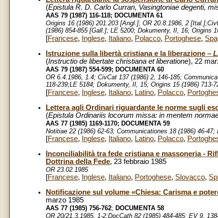
(
Epistula
R. D. Carlo Curran, Vasingtoniae degenti, mi
AAS 79 (1987) 116-118;
DOCUMENTA 61
Origins 16 (1986) 201.203 [Angl.]; OR 20.8.1986, 2 [Ital.];C
(1986) 854-855 [Gall.]; LE 5200; Dokumenty, II, 16; Origins 
[
Francese
,
Inglese
,
Italiano
,
Polacco
,
Portoghese
,
Spa
Istruzione sulla libertà cristiana e la liberazione –
Li
(
Instructio
de libertate christiana et liberatione
), 22 ma
AAS 79 (1987) 554-599;
DOCUMENTA 60
OR 6.4.1986, 1.4; CivCat 137 (1986) 2, 146-185; Communicat
118-239;LE 5184; Dokumenty, II, 15; Origins 15 (1986) 713-7
[
Francese
,
Inglese
,
Italiano
,
Latino
,
Polacco
,
Portoghe
Lettera agli Ordinari riguardante le norme sugli es
(
Epistula Ordinariis locorum missa: in mentem normae
AAS 77 (1985) 1169-1170;
DOCUMENTA 59
Notitiae 22 (1986) 62-63; Communicationes 18 (1986) 46-47; 
[
Francese
,
Inglese
,
Italiano
,
Latino
,
Polacco
,
Portoghe
Inconciliabilità tra fede cristiana e massoneria - R
Dottrina della Fede
, 23 febbraio 1985
OR 23.02.1985
[
Francese
,
Inglese
,
Italiano
,
Portoghese
,
Slovacco
,
Sp
Notificazione sul volume «Chiesa: Carisma e potere
marzo 1985
AAS 77 (1985) 756-762
;
DOCUMENTA 58
OR 20/21.3.1985, 1-2;DocCath 82 (1985) 484-485; EV 9, 1384