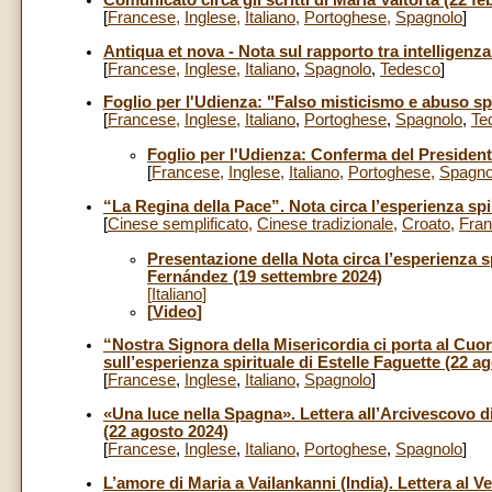
[
Francese
,
Inglese
,
Italiano
,
Portoghese
,
Spagnolo
]
Antiqua et nova - Nota sul rapporto tra intelligenza
[
Francese
,
Inglese
,
Italiano
,
Spagnolo
,
Tedesco
]
Foglio per l'Udienza: "Falso misticismo e abuso sp
[
Francese
,
Inglese
,
Italiano
,
Portoghese
,
Spagnolo
,
Te
Foglio per l'Udienza: Conferma del Presidente
[
Francese
,
Inglese
,
Italiano
,
Portoghese
,
Spagno
“La Regina della Pace”. Nota circa l’esperienza spi
[
Cinese semplificato
,
Cinese tradizionale
,
Croato
,
Fra
Presentazione della Nota circa l’esperienza s
Fernández (19 settembre 2024)
[
Italiano
]
[
Video
]
“Nostra Signora della Misericordia ci porta al Cuor
sull’esperienza spirituale di Estelle Faguette (22 a
[
Francese
,
Inglese
,
Italiano
,
Spagnolo
]
«Una luce nella Spagna». Lettera all’Arcivescovo d
(22 agosto 2024)
[
Francese
,
Inglese
,
Italiano
,
Portoghese
,
Spagnolo
]
L’amore di Maria a Vailankanni (India). Lettera al V