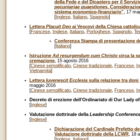
della Fede e del Dicastero per il Serviz
pecuniariae quaestiones
. Considerazion
sistema economico-finanziario”
, 17 ma
[
Inglese
,
Italiano
,
Spagnolo
]
Lettera
Placuit Deo
ai Vescovi della Chiesa cattolic
[
Francese
,
Inglese
,
Italiano
,
Portoghese
,
Spagnolo
,
Te
Conferenza Stampa di presentazione de
[
Italiano
]
Istruzione
Ad resurgendum cum Christo
circa la s
cremazione
, 15 agosto 2016
[
Cinese semplificato
,
Cinese tradizionale
,
Francese
,
I
Vietnamita
]
Lettera
Iuvenescit Ecclesia
sulla relazione tra doni 
maggio 2016
[
Cinese semplificato
,
Cinese tradizionale
,
Francese
,
I
Decreto di erezione dell'Ordinariato di Our Lady o
[
Inglese
]
Valutazione dottrinale della
Leadership Conferenc
[
Inglese
]
Dichiarazione del Cardinale Prefetto de
Valutazione dottrinale della LCWR
, 18 
[
Inglese
,
Italiano
]