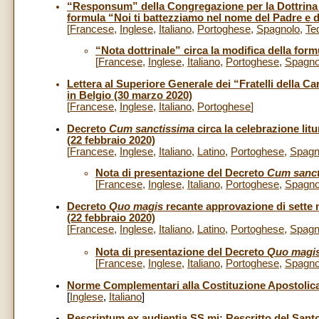
“Responsum” della Congregazione per la Dottrina de
formula “Noi ti battezziamo nel nome del Padre e de
[
Francese
,
Inglese
,
Italiano
,
Portoghese
,
Spagnolo
,
Te
“Nota dottrinale” circa la modifica della fo
[
Francese
,
Inglese
,
Italiano
,
Portoghese
,
Spagno
Lettera al Superiore Generale dei “Fratelli della Ca
in Belgio (30 marzo 2020)
[
Francese
,
Inglese
,
Italiano
,
Portoghese
]
Decreto
Cum sanctissima
circa la celebrazione litu
(22 febbraio 2020)
[
Francese
,
Inglese
,
Italiano
,
Latino
,
Portoghese
,
Spagn
Nota di presentazione del Decreto
Cum sanct
[
Francese
,
Inglese
,
Italiano
,
Portoghese
,
Spagno
Decreto
Quo magis
recante approvazione di sette n
(22 febbraio 2020)
[
Francese
,
Inglese
,
Italiano
,
Latino
,
Portoghese
,
Spagn
Nota di presentazione del Decreto
Quo magi
[
Francese
,
Inglese
,
Italiano
,
Portoghese
,
Spagno
Norme Complementari alla Costituzione Apostolic
[
Inglese
,
Italiano
]
Rescriptum ex audientia SS.mi: Rescritto del Sant