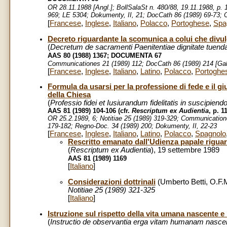
OR 28.11.1988 [Angl.]; BollSalaSt n. 480/88, 19.11.1988, p. 1
969; LE 5304; Dokumenty, II, 21; DocCath 86 (1989) 69-73; O
[
Francese
,
Inglese
,
Italiano
,
Polacco
,
Portoghese
,
Spa
Decreto riguardante la scomunica a colui che divul
(
Decretum de sacramenti Paenitentiae dignitate tuend
AAS 80 (1988) 1367; DOCUMENTA 67
Communicationes 21 (1989) 112; DocCath 86 (1989) 214 [Gall
[
Francese
,
Inglese
,
Italiano
,
Latino
,
Polacco
,
Portoghe
Formula da usarsi per la professione di fede e il g
della Chiesa
(
Professio fidei et Iusiurandum fidelitatis in suscipie
AAS 81 (1989) 104-106 (cfr.
Rescriptum ex Audientia
, p. 
OR 25.2.1989, 6; Notitiae 25 (1989) 319-329; Communicatione
179-182; Regno-Doc. 34 (1989) 200; Dokumenty, II, 22-23
[
Francese
,
Inglese
,
Italiano
,
Latino
,
Polacco
,
Spagnolo
Rescritto emanato dall'Udienza papale riguard
(
Rescriptum ex Audientia
), 19 settembre 1989
AAS 81 (1989) 1169
[
Italiano
]
Considerazioni dottrinali
(Umberto Betti, O.F.
Notitiae 25 (1989) 321-325
[
Italiano
]
Istruzione sul rispetto della vita umana nascente e 
(
Instructio de observantia erga vitam humanam nasce