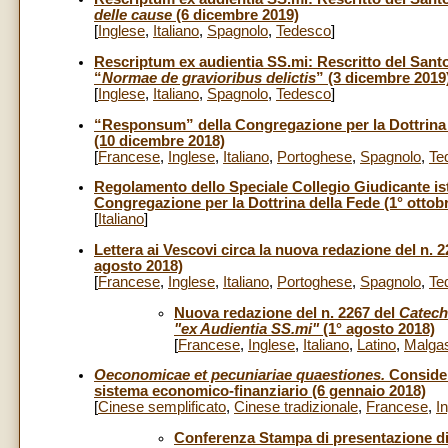
delle cause
(6 dicembre 2019)
[
Inglese
,
Italiano
,
Spagnolo
,
Tedesco
]
Rescriptum ex audientia SS.mi: Rescritto del Sant
“
Normae de gravioribus delictis
” (3 dicembre 2019
[
Inglese
,
Italiano
,
Spagnolo
,
Tedesco
]
“Responsum” della Congregazione per la Dottrina del
(10 dicembre 2018)
[
Francese
,
Inglese
,
Italiano
,
Portoghese
,
Spagnolo
,
Te
Regolamento dello Speciale Collegio Giudicante isti
Congregazione per la Dottrina della Fede (1° ottob
[
Italiano
]
Lettera ai Vescovi circa la nuova redazione del n. 
agosto 2018)
[
Francese
,
Inglese
,
Italiano
,
Portoghese
,
Spagnolo
,
Te
Nuova redazione del n. 2267 del
Catech
"ex Audientia SS.mi"
(1° agosto 2018)
[
Francese
,
Inglese
,
Italiano
,
Latino
,
Malga
Oeconomicae et pecuniariae quaestiones.
Consider
sistema economico-finanziario (6 gennaio 2018)
[
Cinese semplificato
,
Cinese tradizionale
,
Francese
,
I
Conferenza Stampa di presentazione d