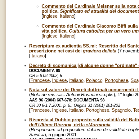
Commento del Cardinale Meisner sulla nota
politica
,
Significato ed attualità del documen
[
Inglese
,
Italiano
]
Commento del Cardinale Giacomo Biffi sulla
vita politica
,
Cultura cattolica per un vero u
[
Inglese
,
Italiano
]
Rescriptum ex audientia SS.mi: Rescritto del Santo 
prescrizione nei casi dei
graviora delicta
(7 novemb
[
Italiano
]
Decreto di scomunica [di alcune donne "ordinate"
DOCUMENTA 99
OR 5-6.08.2002, 5
[
Francese
,
Inglese
,
Italiano
,
Polacco
,
Portoghese
,
Spa
Nota sul valore dei Decreti dottrinali concernenti 
(
Nota de rev. sac. Antonii Rosmini scriptis
), 1° luglio 
AAS 96 (2004) 667-670; DOCUMENTA 98
OR 30.6-1.7.2001, p. 5.; Origins 31 (2001) 201-202
[
Francese
,
Inglese
,
Italiano
,
Portoghese
,
Spagnolo
,
Te
Risposta al Dubbio proposto sulla validità del Bat
dell’Ultimo Giorno
», detta «
Mormoni
»
(
Responsum ad propositum dubium de validitate bapti
Saints»
), 5 giugno 2001