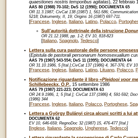
quaestiones nostris temporibus agitatas
), 22 febbraio
AAS 80 (1988) 70-102; DeS 12 (1990);
DOCUMENTA 65
OR 11.3.1987; CivCat 138 (1987) 1, 561-586; Communicationes
5218; Dokumenty, II, 19; Origins 16 (1987) 697-711.
[
Francese
,
Inglese
,
Italiano
,
Latino
,
Polacco
,
Portoghe
Sull’autorità dottrinale della istruzione
Donum
OR 21.12.1988, pp. 1-2; EV 10, 818-823
[
Italiano
,
Spagnolo
,
Tedesco
]
Lettera sulla cura pastorale delle persone omosess
(
Epistula de pastorali personarum homosexualium cur
AAS 79 (1987) 543-554; DeS 11 (1995);
DOCUMENTA 64
OR 31.10.1986, 5 [Ital.];CivCat 137 (1986) 4, 367-376; EV 10
[
Francese
,
Inglese
,
Italiano
,
Latino
,
Lituano
,
Polacco
,
P
Notificazione riguardante il libro «
Pleidooi voor me
Schillebeeckx, O.P.
, 15 settembre 1986
AAS 79 (1987) 221-223;
DOCUMENTA 63
OR 24.9.1986, 1; 5 [Ital.]; CivCat 137 (1986) 4, 591-592; Do
(1986) 344
[
Francese
,
Inglese
,
Italiano
,
Polacco
,
Portoghese
,
Spa
Lettera a György Bulányi circa alcuni scritti a lui att
DOCUMENTA 62
EV 10, 646-659; RegnoDoc 32 (1987) 15, 476-477 [Ital.]
[
Inglese
,
Italiano
,
Spagnolo
,
Ungherese
,
Tedesco
]
Lettera riguardante la sospensione di Carlo Curran