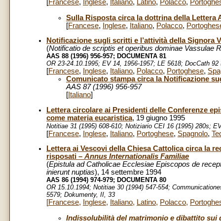
[
Francese
,
Inglese
,
Italiano
,
Latino
,
Polacco
,
Portoghe
Sulla Risposta circa la dottrina della Lettera
[
Francese
,
Inglese
,
Italiano
,
Polacco
,
Portoghes
Notificazione sugli scritti e l’attività della Signor
(
Notificatio de scriptis et operibus dominae Vassulae
AAS 88 (1996) 956-957;
DOCUMENTA 81
OR 23-24.10.1995; EV 14, 1956-1957; LE 5618;
DocCath 92 
[
Francese
,
Inglese
,
Italiano
,
Polacco
,
Portoghese
,
Spa
Comunicato stampa circa la Notificazione sugli
AAS 87 (1996) 956-957
[
Italiano
]
Lettera circolare ai Presidenti delle Conferenze ep
come materia eucaristica
, 19 giugno 1995
Notitiae 31 (1995) 608-610; Notiziario CEI 16 (1995) 280s; 
[
Francese
,
Inglese
,
Italiano
,
Portoghese
,
Spagnolo
,
Te
Lettera ai Vescovi della Chiesa Cattolica circa la r
risposati
–
Annus Internationalis Familiae
(
Epistula
ad Catholicae Ecclesiae Episcopos de recept
inierunt nuptias
), 14 settembre 1994
AAS 86 (1994) 974-979; DOCUMENTA 80
OR 15.10.1994; Notitiae 30 (1994) 547-554; Communicationes
5579; Dokumenty, II, 33
[
Francese
,
Inglese
,
Italiano
,
Latino
,
Polacco
,
Portoghe
Indissolubilità del matrimonio e dibattito sui 