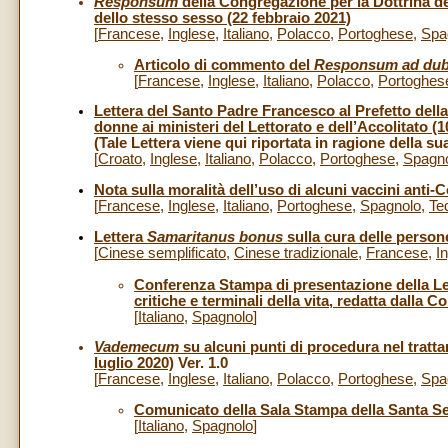
Responsum
della Congregazione per la Dottrina d
dello stesso sesso (22 febbraio 2021)
[
Francese
,
Inglese
,
Italiano
,
Polacco
,
Portoghese
,
Spa
Articolo di commento del
Responsum ad du
[
Francese
,
Inglese
,
Italiano
,
Polacco
,
Portoghes
Lettera del Santo Padre Francesco al Prefetto della
donne ai ministeri del Lettorato e dell’Accolitato (
(Tale Lettera viene qui riportata in ragione della su
[
Croato
,
Inglese
,
Italiano
,
Polacco
,
Portoghese
,
Spagn
Nota sulla moralità dell’uso di alcuni vaccini anti
[
Francese
,
Inglese
,
Italiano
,
Portoghese
,
Spagnolo
,
Te
Lettera
Samaritanus bonus
sulla cura delle persone 
[
Cinese semplificato
,
Cinese tradizionale
,
Francese
,
I
Conferenza Stampa di presentazione della Let
critiche e terminali della vita, redatta dalla 
[
Italiano
,
Spagnolo
]
Vademecum
su alcuni punti di procedura nel tratt
luglio 2020)
Ver. 1.0
[
Francese
,
Inglese
,
Italiano
,
Polacco
,
Portoghese
,
Spa
Comunicato della Sala Stampa della Santa S
[
Italiano
,
S
pa
gnolo
]