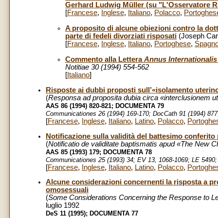
Gerhard Ludwig Müller (su "L'Osservatore R
[
Francese
,
Inglese
,
Italiano
,
Polacco
,
Portoghes
A proposito di alcune obiezioni contro la dot
parte di fedeli divorziati risposati
(Joseph Card
[
Francese
,
Inglese
,
Italiano
,
Portoghese
,
Spagno
Commento alla Lettera
Annus Internationalis
Notitiae 30 (1994) 554-562
[
Italiano
]
Risposte ai dubbi proposti sull’«isolamento uterino
(
Responsa ad proposita dubia circa «interclusionem ute
AAS 86 (1994) 820-821;
DOCUMENTA 79
Communicationes 26 (1994) 169-170; DocCath 91 (1994) 877
[
Francese
,
Inglese
,
Italiano
,
Latino
,
Polacco
,
Portoghe
Notificazione sulla validità del battesimo conferito
(
Notificatio de validitate baptismatis apud «The New 
AAS 85 (1993) 179; DOCUMENTA 78
Communicationes 25 (1993) 34; EV 13, 1068-1069; LE 5490; 
[
Francese
,
Inglese
,
Italiano
,
Latino
,
Polacco
,
Portoghe
Alcune considerazioni concernenti la risposta a pr
omosessuali
(
Some Considerations Concerning the Response to Le
luglio 1992
DeS 11 (1995); DOCUMENTA 77