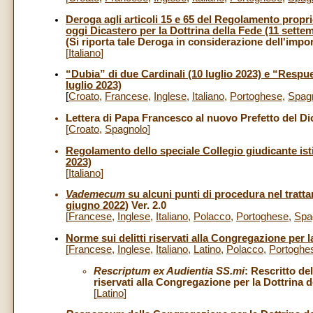
Deroga agli articoli 15 e 65 del Regolamento propri
oggi Dicastero per la Dottrina della Fede (11 sette
(Si riporta tale Deroga in considerazione dell'impo
[
Italiano
]
“Dubia” di due Cardinali (10 luglio 2023) e “Resp
luglio 2023)
[
Croato
,
Francese
,
Inglese
,
Italiano
,
Portoghese
,
Spag
Lettera di Papa Francesco al nuovo Prefetto del Dic
[
Croato
,
Spagnolo
]
Regolamento dello speciale Collegio giudicante isti
2023)
[
Italiano
]
Vademecum
su alcuni punti di procedura nel tratt
giugno 2022)
Ver. 2.0
[
Francese
,
Inglese
,
Italiano
,
Polacco
,
Portoghese
,
Spa
Norme sui delitti riservati alla Congregazione per l
[
Francese
,
Inglese
,
Italiano
,
Latino
,
Polacco
,
Portoghe
Rescriptum ex Audientia SS.mi
:
Rescritto de
riservati alla Congregazione per la Dottrina d
[
Latino
]