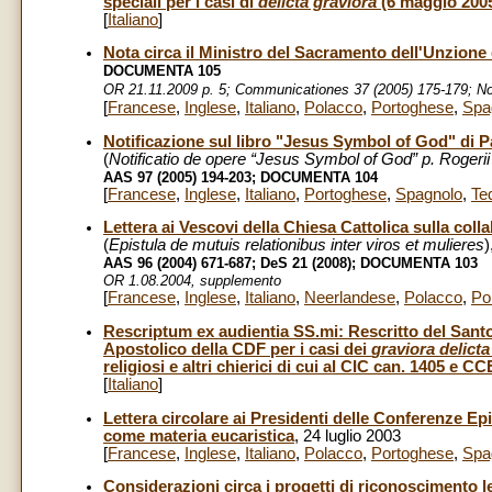
speciali per i casi di
delicta graviora
(6 maggio 200
[
Italiano
]
Nota circa il Ministro del Sacramento dell'Unzione 
DOCUMENTA 105
OR 21.11.2009 p. 5; Communicationes 37 (2005) 175-179; Not
[
Francese
,
Inglese
,
Italiano
,
Polacco
,
Portoghese
,
Spa
Notificazione sul libro "Jesus Symbol of God" di P
(
Notificatio de opere “Jesus Symbol of God” p. Rogerii
AAS 97 (2005) 194-203; DOCUMENTA 104
[
Francese
,
Inglese
,
Italiano
,
Portoghese
,
Spagnolo
,
Te
Lettera ai Vescovi della Chiesa Cattolica sulla co
(
Epistula de mutuis relationibus inter viros et mulieres
)
AAS 96 (2004) 671-687; DeS 21 (2008); DOCUMENTA 103
OR 1.08.2004, supplemento
[
Francese
,
Inglese
,
Italiano
,
Neerlandese
,
Polacco
,
Po
Rescriptum ex audientia SS.mi: Rescritto del Sant
Apostolico della CDF per i casi dei
graviora delicta
religiosi e altri chierici di cui al CIC can. 1405 e 
[
Italiano
]
Lettera circolare ai Presidenti delle Conferenze Ep
come materia eucaristica
, 24 luglio 2003
[
Francese
,
Inglese
,
Italiano
,
Polacco
,
Portoghese
,
Spa
Considerazioni circa i progetti di riconoscimento 