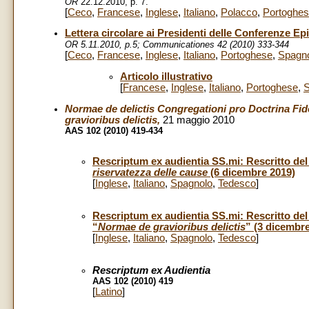
OR
22.12.2010, p. 7.
[
Ceco
,
Francese
,
Inglese
,
Italiano
,
Polacco
,
Portoghe
Lettera circolare ai Presidenti delle Conferenze E
OR 5.11.2010, p.5; Communicationes 42 (2010) 333-344
[
Ceco
,
Francese
,
Inglese
,
Italiano
,
Portoghese
,
Spagn
Articolo illustrativo
[
Francese
,
Inglese
,
Italiano
,
Portoghese
,
S
Normae de delictis Congregationi pro Doctrina Fid
gravioribus delictis
,
21 maggio 2010
AAS 102 (2010) 419-434
Rescriptum ex audientia SS.mi: Rescritto de
riservatezza delle cause
(6 dicembre 2019)
[
Inglese
,
Italiano
,
Spagnolo
,
Tedesco
]
Rescriptum ex audientia SS.mi: Rescritto del
“
Normae de gravioribus delictis
” (3 dicembr
[
Inglese
,
Italiano
,
Spagnolo
,
Tedesco
]
Rescriptum ex Audientia
AAS 102 (2010) 419
[
Latino
]