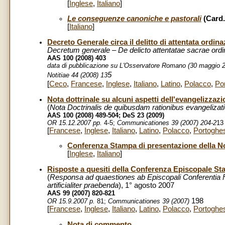
[
Inglese
,
Italiano
]
Le conseguenze canoniche e pastorali
(Card
[
Italiano
]
Decreto Generale circa il delitto di attentata ordi
Decretum generale – De delicto attentatae sacrae ordin
AAS 100 (2008) 403
data di pubblicazione su L'Osservatore Romano (30 maggio 2
5
Notitiae 44 (2008) 13
[
Ceco
,
Francese
,
Inglese
,
Italiano
,
Latino
,
Polacco
,
Po
Nota dottrinale su alcuni aspetti dell'evangelizzaz
(
Nota Doctrinalis de quibusdam rationibus evangelizati
AAS 100 (2008) 489-504; DeS 23 (2009)
OR 15.12.2007 pp.
4-5;
Communicationes 39 (2007) 204-2
13
[
Francese
,
Inglese
,
Italiano
,
Latino
,
Polacco
,
Portoghe
Conferenza Stampa di presentazione della No
[
Inglese
,
Italiano
]
Risposte a quesiti della Conferenza Episcopale Statu
(
Responsa ad quaestiones ab Episcopali Conferentia 
artificialiter praebenda
), 1° agosto 2007
AAS 99 (2007) 820-821
198
OR 15.9.2007 p.
81;
Communicationes 39 (2007)
[
Francese
,
Inglese
,
Italiano
,
Latino
,
Polacco
,
Portoghe
Nota di commento