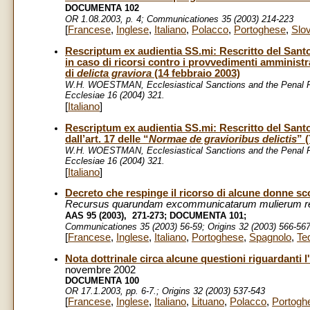
DOCUMENTA 102
OR 1.08.2003, p. 4; Communicationes 35 (2003) 214-223
[
Francese
,
Inglese
,
Italiano
,
Polacco
,
Portoghese
,
Slo
Rescriptum ex audientia SS.mi: Rescritto del Sant
in caso di ricorsi contro i provvedimenti amministra
di
delicta graviora
(14 febbraio 2003)
W.H. WOESTMAN, Ecclesiastical Sanctions and the Penal P
Ecclesiae 16 (2004) 321.
[
Italiano
]
Rescriptum ex audientia SS.mi: Rescritto del Santo
dall’art. 17 delle “
Normae de gravioribus delictis
” 
W.H. WOESTMAN, Ecclesiastical Sanctions and the Penal P
Ecclesiae 16 (2004) 321.
[
Italiano
]
Decreto che respinge il ricorso di alcune donne s
Recursus quarundam excommunicatarum mulierum rei
AAS 95 (2003), 271-273; DOCUMENTA 101;
Communicationes 35 (2003) 56-59; Origins 32 (2003) 566-56
[
Francese
,
Inglese
,
Italiano
,
Portoghese
,
Spagnolo
,
Te
Nota dottrinale circa alcune questioni riguardanti l
novembre 2002
DOCUMENTA 100
OR 17.1.2003, pp. 6-7.; Origins 32 (2003) 537-543
[
Francese
,
Inglese
,
Italiano
,
Lituano
,
Polacco
,
Portogh