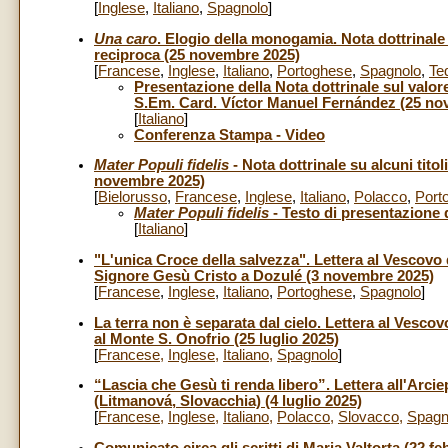
[
Inglese
,
Italiano
,
Spagnolo
]
Una caro
. Elogio della monogamia. Nota dottrinal
reciproca (25 novembre 2025)
[
Francese
,
Inglese
,
Italiano
,
Portoghese
,
Spagnolo
,
Te
Presentazione della Nota dottrinale sul valo
S.Em. Card. Víctor Manuel Fernández (25 no
[
Italiano
]
Conferenza Stampa
- Video
Mater Populi fidelis
- Nota dottrinale su alcuni titol
novembre 2025)
[
Bielorusso
,
Francese
,
Inglese
,
Italiano
,
Polacco
,
Port
Mater Populi fidelis
- Testo di presentazione 
[
Italiano
]
"L'unica Croce della salvezza". Lettera al Vescovo 
Signore Gesù Cristo a Dozulé (3 novembre 2025)
[
Francese
,
Inglese
,
Italiano
,
Portoghese
,
Spagnolo
]
La terra non è separata dal cielo. Lettera al Vescovo
al Monte S. Onofrio (25 luglio 2025)
[
Francese
,
Inglese
,
Italiano
,
Spagnolo
]
“Lascia che Gesù ti renda libero”. Lettera all'Arcie
(Litmanová, Slovacchia) (4 luglio 2025)
[
Francese
,
Inglese
,
Italiano
,
Polacco
,
Slovacco
,
Spagn
Comunicato circa gli scritti di Maria Valtorta (22 fe