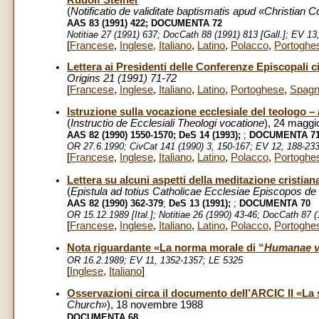
(
Notificatio de validitate baptismatis apud «Christia
AAS 83 (1991) 422; DOCUMENTA 72
Notitiae 27 (1991)
637;
DocCath 88 (1991) 813 [Gall.]; EV 13
[
Francese
,
Inglese
,
Italiano
,
Latino
,
Polacco
,
Portoghe
Lettera ai Presidenti delle Conferenze Episcopali c
Origins 21 (1991) 71-72
[
Francese
,
Inglese
,
Italiano
,
Latino
,
Portoghese
,
Spagn
Istruzione sulla vocazione ecclesiale del teologo –
(
Instructio de Ecclesiali Theologi vocatione
), 24 maggi
AAS 82 (1990) 1550-1570; DeS 14 (1993);
;
DOCUMENTA 7
OR 27.6.1990; CivCat 141 (1990) 3, 150-167; EV 12, 188-233
[
Francese
,
Inglese
,
Italiano
,
Latino
,
Polacco
,
Portoghe
Lettera su alcuni aspetti della meditazione cristian
(
Epistula ad totius Catholicae Ecclesiae Episcopos de 
AAS 82 (1990) 362-379
;
DeS 13 (1991);
;
DOCUMENTA 70
OR 15.12.1989 [Ital.]; Notitiae 26 (1990) 43-46; DocCath 87 
[
Francese
,
Inglese
,
Italiano
,
Latino
,
Polacco
,
Portoghe
Nota riguardante «La norma morale di “
Humanae v
OR 16.2.1989; EV 11, 1352-1357; LE 5325
[
Inglese
,
Italiano
]
Osservazioni circa il documento dell’ARCIC II «La 
Church»
), 18 novembre 1988
DOCUMENTA 68