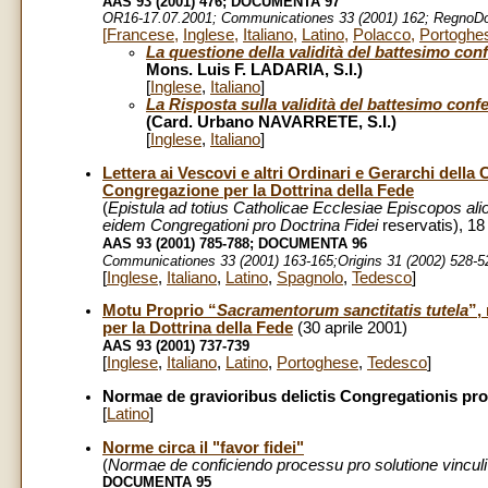
AAS 93 (2001) 476; DOCUMENTA 97
OR16-17.07.2001
;
Communicationes
33 (2001) 162;
RegnoDo
[
Francese
,
Inglese
,
Italiano
,
Latino
,
Polacco
,
Portoghe
La questione della validità del battesimo conf
Mons. Luis F. LADARIA, S.I.)
[
Inglese
,
Italiano
]
La Risposta sulla validità del battesimo conf
(Card. Urbano NAVARRETE, S.I.)
[
Inglese
,
Italiano
]
Lettera ai Vescovi e altri Ordinari e Gerarchi della Ch
Congregazione per la Dottrina della Fede
(
Epistula ad totius Catholicae Ecclesiae Episcopos al
eidem Congregationi pro Doctrina Fidei
reservatis), 1
AAS 93 (2001) 785-788;
DOCUMENTA 96
Communicationes
33 (2001) 163-165;Origins 31 (2002) 528-5
[
Inglese
,
Italiano
,
Latino
,
Spagnolo
,
Tedesco
]
Motu Proprio “
Sacramentorum sanctitatis tutela
”,
per la Dottrina della Fede
(30 aprile 2001)
AAS 93 (2001) 737-739
[
Inglese
,
Italiano
,
Latino
,
Portoghese
,
Tedesco
]
Normae de gravioribus delictis Congregationis pro D
[
Latino
]
Norme circa il "favor fidei"
(
Normae de conficiendo processu pro solutione vinculi 
DOCUMENTA 95