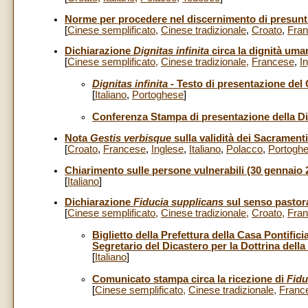
Norme per procedere nel discernimento di presunt
[
Cinese semplificato
,
Cinese tradizionale
,
Croato
,
Fra
Dichiarazione
Dignitas infinita
circa la dignità uman
[
Cinese semplificato
,
Cinese tradizionale
,
Francese
,
I
Dignitas infinita
- Testo di presentazione del C
[
Italiano
,
Portoghese
]
Conferenza Stampa di presentazione della D
Nota
Gestis verbisque
sulla validità dei Sacramenti
[
Croato
,
Francese
,
Inglese
,
Italiano
,
Polacco
,
Portogh
Chiarimento sulle persone vulnerabili (30 gennaio 
[
Italiano
]
Dichiarazione
Fiducia supplicans
sul senso pastora
[
Cinese semplificato
,
Cinese tradizionale
,
Croato
,
Fra
Biglietto della Prefettura della Casa Pontific
Segretario del Dicastero per la Dottrina dell
[
Italiano
]
Comunicato stampa circa la ricezione di
Fidu
[
Cinese semplificato
,
Cinese tradizionale
,
Franc