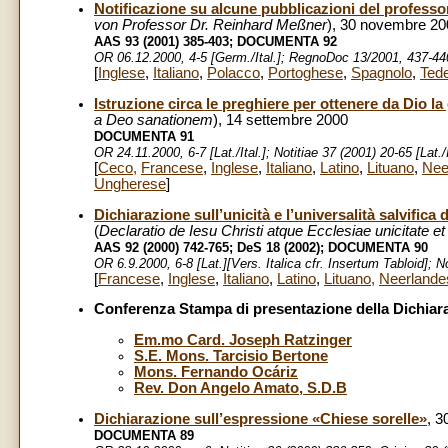
Notificazione su alcune pubblicazioni del profess
von Professor Dr. Reinhard Meßner
), 30 novembre 20
AAS 93 (2001) 385-403;
DOCUMENTA 92
OR 06.12.2000, 4-5 [Germ./Ital.]; RegnoDoc 13/2001, 437-4
[
Inglese
,
Italiano
,
Polacco
,
Portoghese
,
Spagnolo
,
Ted
Istruzione circa le preghiere per ottenere da Dio l
a Deo sanationem
), 14 settembre 2000
DOCUMENTA 91
OR 24.11.2000, 6-7 [Lat./Ital.]; Notitiae 37 (2001) 20-65 [Lat./It
[
Ceco
,
Francese
,
Inglese
,
Italiano
,
Latino
,
Lituano
,
Nee
Ungherese
]
Dichiarazione sull’unicità e l’universalità salvifica
(
Declaratio de Iesu Christi atque Ecclesiae unicitate et 
AAS 92 (2000) 742-765; DeS 18 (2002);
DOCUMENTA 90
OR 6.9.2000, 6-8 [Lat.][Vers. Italica cfr. Insertum Tabloid]; 
[
Francese
,
Inglese
,
Italiano
,
Latino
,
Lituano
,
Neerlande
Conferenza Stampa di presentazione della Dichiar
Em.mo Card. Joseph Ratzinger
S.E. Mons. Tarcisio Bertone
Mons. Fernando Ocáriz
Rev. Don Angelo Amato, S.D.B
Dichiarazione sull’espressione «Chiese sorelle»
, 3
DOCUMENTA 89