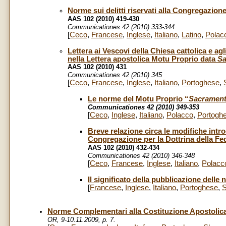
Norme sui delitti riservati alla Congregazione
AAS 102 (2010) 419-430
Communicationes 42 (2010) 333-344
[
Ceco
,
Francese
,
Inglese
,
Italiano
,
Latino
,
Polac
Lettera ai Vescovi della Chiesa cattolica e agl
nella Lettera apostolica Motu Proprio data
Sa
AAS 102 (2010) 431
Communicationes 42 (2010) 345
[
Ceco
,
Francese
,
Inglese
,
Italiano
,
Portoghese
,
Le norme del Motu Proprio “
Sacramento
Communicationes 42 (2010) 349-353
[
Ceco
,
Inglese
,
Italiano
,
Polacco
,
Portogh
Breve relazione circa le modifiche intr
Congregazione per la Dottrina della Fe
AAS 102 (2010) 432-434
Communicationes 42 (2010) 346-348
[
Ceco
,
Francese
,
Inglese
,
Italiano
,
Polacc
Il significato della pubblicazione delle
[
Francese
,
Inglese
,
Italiano
,
Portoghese
,
S
Norme Complementari alla Costituzione Apostolic
OR, 9-10.11.2009, p. 7.