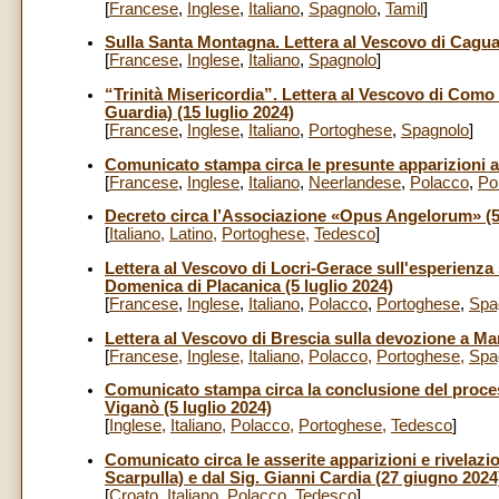
[
Francese
,
Inglese
,
Italiano
,
Spagnolo
,
Tamil
]
Sulla Santa Montagna. Lettera al Vescovo di Cagua
[
Francese
,
Inglese
,
Italiano
,
Spagnolo
]
“Trinità Misericordia”. Lettera al Vescovo di Como c
Guardia) (15 luglio 2024)
[
Francese
,
Inglese
,
Italiano
,
Portoghese
,
Spagnolo
]
Comunicato stampa circa le presunte apparizioni a
[
Francese
,
Inglese
,
Italiano
,
Neerlandese
,
Polacco
,
Po
Decreto circa l’Associazione «Opus Angelorum» (5 
[
Italiano
,
Latino
,
Portoghese
,
Tedesco
]
Lettera al Vescovo di Locri-Gerace sull'esperienza 
Domenica di Placanica (5 luglio 2024)
[
Francese
,
Inglese
,
Italiano
,
Polacco
,
Portoghese
,
Spa
Lettera al Vescovo di Brescia sulla devozione a Mar
[
Francese
,
Inglese
,
Italiano
,
Polacco
,
Portoghese
,
Spa
Comunicato stampa circa la conclusione del proces
Viganò (5 luglio 2024)
[
Inglese
,
Italiano
,
Polacco
,
Portoghese
,
Tedesco
]
Comunicato circa le asserite apparizioni e rivelazio
Scarpulla) e dal Sig. Gianni Cardia (27 giugno 2024
[
Croato
,
Italiano
,
Polacco
,
Tedesco
]