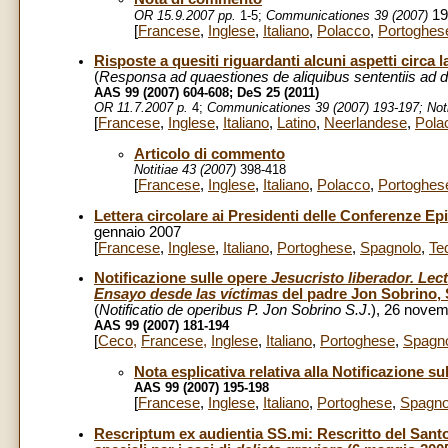
19
OR 15.9.2007 pp.
1-5;
Communicationes 39 (2007)
[
Francese
,
Inglese
,
Italiano
,
Polacco
,
Portoghes
Risposte a quesiti riguardanti alcuni aspetti circa l
(
Responsa ad quaestiones de aliquibus sententiis ad d
AAS 99 (2007) 604-608; DeS 25 (2011)
OR 11.7.2007 p.
4;
Communicationes 39 (2007) 193-197; Noti
[
Francese
,
Inglese
,
Italiano
,
Latino
,
Neerlandese
,
Pola
Articolo di commento
Notitiae 43 (2007)
398-418
[
Francese
,
Inglese
,
Italiano
,
Polacco
,
Portoghes
Lettera circolare ai Presidenti delle Conferenze Epis
gennaio 2007
[
Francese
,
Inglese
,
Italiano
,
Portoghese
,
Spagnolo
,
Te
Notificazione sulle opere
Jesucristo liberador. Lec
Ensayo desde las víctimas
del padre Jon Sobrino, 
(
Notificatio de operibus P. Jon Sobrino S.J
.),
26 novem
AAS 99 (2007) 181-194
[
Ceco
,
Francese
,
Inglese
,
Italiano
,
Portoghese
,
Spagn
Nota esplicativa relativa alla Notificazione su
AAS 99 (2007) 195-198
[
Francese
,
Inglese
,
Italiano
,
Portoghese
,
Spagno
Rescriptum ex audientia SS.mi: Rescritto del Sant