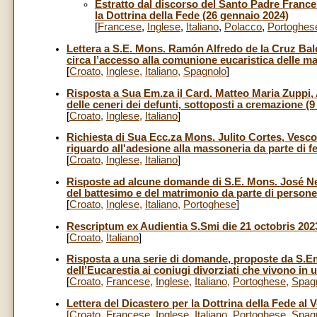
Estratto dal discorso del Santo Padre Frances
la Dottrina della Fede (26 gennaio 2024)
[
Francese
,
Inglese
,
Italiano
,
Polacco
,
Portoghes
Lettera a S.E. Mons. Ramón Alfredo de la Cruz Ba
circa l’accesso alla comunione eucaristica delle ma
[
Croato
,
Inglese
,
Italiano
,
Spagnolo
]
Risposta a Sua Em.za il Card. Matteo Maria Zuppi, 
delle ceneri dei defunti, sottoposti a cremazione (
[
Croato
,
Inglese
,
Italiano
]
Richiesta di Sua Ecc.za Mons. Julito Cortes, Vesco
riguardo all'adesione alla massoneria da parte di f
[
Croato
,
Inglese
,
Italiano
]
Risposte ad alcune domande di S.E. Mons. José Neg
del battesimo e del matrimonio da parte di persone
[
Croato
,
Inglese
,
Italiano
,
Portoghese
]
Rescriptum ex Audientia S.Smi die 21 octobris 202
[
Croato
,
Italiano
]
Risposta a una serie di domande, proposte da S.Em
dell’Eucarestia ai coniugi divorziati che vivono in
[
Croato
,
Francese
,
Inglese
,
Italiano
,
Portoghese
,
Spag
Lettera del Dicastero per la Dottrina della Fede a
[
Croato
,
Francese
,
Inglese
,
Italiano
,
Portoghese
,
Spag