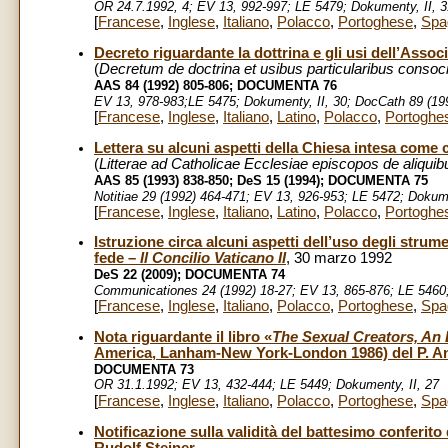
OR 24.7.1992, 4; EV 13, 992-997; LE 5479; Dokumenty, II, 31
[
Francese
,
Inglese
,
Italiano
,
Polacco
,
Portoghese
,
Spa
Decreto riguardante la dottrina e gli usi dell’Assoc
(
Decretum de doctrina et usibus particularibus conso
AAS 84 (1992) 805-806;
DOCUMENTA 76
EV 13, 978-983;LE 5475; Dokumenty, II, 30; DocCath 89 (199
[
Francese
,
Inglese
,
Italiano
,
Latino
,
Polacco
,
Portoghe
Lettera su alcuni aspetti della Chiesa intesa com
(
Litterae ad Catholicae Ecclesiae episcopos de aliqu
AAS 85 (1993) 838-850; DeS 15 (1994);
DOCUMENTA 75
Notitiae 29 (1992) 464-471; EV 13, 926-953; LE 5472; Dokume
[
Francese
,
Inglese
,
Italiano
,
Latino
,
Polacco
,
Portoghe
Istruzione circa alcuni aspetti dell’uso degli stru
fede –
Il Concilio Vaticano II
, 30 marzo 1992
DeS 22 (2009); DOCUMENTA 74
Communicationes 24 (1992) 18-27; EV 13, 865-876; LE 5460; 
[
Francese
,
Inglese
,
Italiano
,
Polacco
,
Portoghese
,
Spa
Nota riguardante il libro «
The Sexual Creators, An 
America, Lanham-New York-London 1986) del P. An
DOCUMENTA 73
OR 31.1.1992; EV 13, 432-444; LE 5449; Dokumenty, II, 27
[
Francese
,
Inglese
,
Italiano
,
Polacco
,
Portoghese
,
Spa
Notificazione sulla validità del battesimo conferito 
Rudolf Steiner