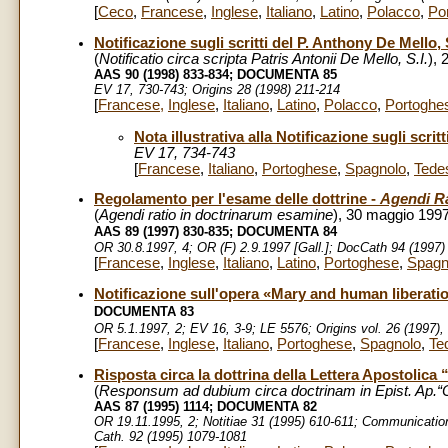
[
Ceco
,
Francese
,
Inglese
,
Italiano
,
Latino
,
Polacco
,
Po
Notificazione sugli scritti del P. Anthony De Mello, 
(
Notificatio circa scripta Patris Antonii De Mello, S.I.
), 
AAS 90 (1998) 833-834;
DOCUMENTA 85
EV 17, 730-743; Origins 28 (1998) 211-214
[
Francese
,
Inglese
,
Italiano
,
Latino
,
Polacco
,
Portoghe
Nota illustrativa alla Notificazione sugli scrit
EV 17, 734-743
[
Francese
,
Italiano
,
Portoghese
,
Spagnolo
,
Tede
Regolamento per l'esame delle dottrine -
Agendi R
(
Agendi ratio in doctrinarum esamine
), 30 maggio 199
AAS 89 (1997) 830-835;
DOCUMENTA 84
OR 30.8.1997, 4; OR (F) 2.9.1997 [Gall.]; DocCath 94 (1997) 
[
Francese
,
Inglese
,
Italiano
,
Latino
,
Portoghese
,
Spagn
Notificazione sull'opera «Mary and human liberation
DOCUMENTA 83
OR 5.1.1997, 2; EV 16, 3-9; LE 5576; Origins vol. 26 (1997),
[
Francese
,
Inglese
,
Italiano
,
Portoghese
,
Spagnolo
,
Te
Risposta circa la dottrina della Lettera Apostolica 
(
Responsum
ad dubium circa doctrinam in Epist. Ap.“O
AAS 87 (1995) 1114; DOCUMENTA 82
OR 19.11.1995, 2; Notitiae 31 (1995) 610-611; Communicatio
Cath. 92 (1995) 1079-1081