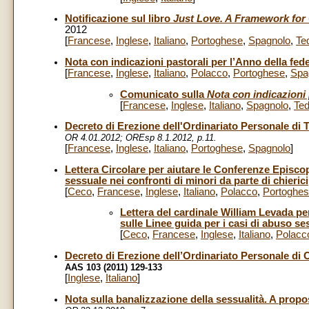
Notificazione sul libro
Just Love. A Framework for 
2012
[
Francese
,
Inglese
,
Italiano
,
Portoghese
,
Spagnolo
,
Te
Nota con indicazioni pastorali per l’Anno della fed
[
Francese
,
Inglese
,
Italiano
,
Polacco
,
Portoghese
,
Spa
Comunicato sulla
Nota con indicazioni 
[
Francese
,
Inglese
,
Italiano
,
Spagnolo
,
Te
Decreto di Erezione dell'Ordinariato Personale di T
OR 4.01.2012;
OREsp 8.1.2012, p.11.
[
Francese
,
Inglese
,
Italiano
,
Portoghese
,
Spagnolo
]
Lettera Circolare per aiutare le Conferenze Episcop
sessuale nei confronti di minori da parte di chierici
[
Ceco
,
Francese
,
Inglese
,
Italiano
,
Polacco
,
Portoghe
Lettera del cardinale William Levada pe
sulle Linee guida per i casi di abuso ses
[
Ceco
,
Francese
,
Inglese
,
Italiano
,
Polacc
Decreto di Erezione dell’Ordinariato Personale di
AAS 103 (2011) 129-133
[
Inglese
,
Italiano
]
Nota sulla banalizzazione della sessualità. A propo