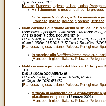
Typis Vaticanis, 2001
[
Cinese
,
Francese
,
Inglese
,
Italiano
,
Latino
,
Portoghes
Altri documenti e moduli utili per le procedu
Note riguardanti gli aspetti documentali e pro
[
Francese
,
Inglese
,
Italiano
,
Spagnolo
,
Tedesco
]
Notificazione riguardante alcuni scritti del R.P. Ma
(
Notificatio super quibusdam scriptis Marciani Vidal
), 
AAS 93 (2001) 545-555;
DOCUMENTA 94
OR 16.5.2001, 6 [Ital.]; OREsp 18.5.2001,17-18 [Hisp.]; ORFr
[Germ.]; ORPort 26.5.2001,16-17 [Lusit.]; RegnoDoc 13/2001
[
Francese
,
Inglese
,
Italiano
,
Polacco
,
Portoghese
,
Spa
In margine alla
Notificazione
circa alcuni scri
[
Francese
,
Inglese
,
Italiano
,
Polacco
,
Portoghes
Notificazione a proposito del libro del P. Jacques D
2001
DeS 18 (2002); DOCUMENTA 93
OR 26-27.2.2001, p. 11.; Origins 30 (2001) 605-608.
cf. Origins 30 (2001) 656-659.
[
Francese
,
Inglese
,
Italiano
,
Polacco
,
Portoghese
,
Spa
Articolo di commento della
Notificazione
a pr
pluralismo religioso"
(12 marzo 2001)
[
Francese
,
Inglese
,
Italiano
,
Polacco
,
Portoghes